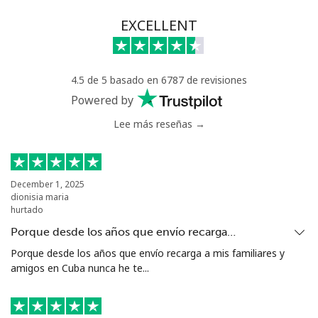
Línea fija
⁦53.5p⁩
18 min por ⁦£10⁩
-
EXCELLENT
Celular
⁦48.5p⁩
20 min por ⁦£10⁩
⁦13p⁩
4.5 de 5 basado en 6787 de revisiones
Chile
Powered by
Lee más reseñas →
Línea fija
⁦1.9p⁩
526 min por ⁦£10⁩
-
Celular
⁦1.2p⁩
833 min por ⁦£10⁩
⁦7p⁩
December 1, 2025
dionisia maria
Santiago
⁦1.2p⁩
833 min por ⁦£10⁩
-
hurtado
Porque desde los años que envío recarga…
China
Porque desde los años que envío recarga a mis familiares y
amigos en Cuba nunca he te...
Línea fija
⁦2.4p⁩
416 min por ⁦£10⁩
-
Celular
⁦2.4p⁩
416 min por ⁦£10⁩
-