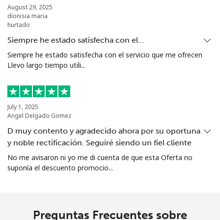
August 29, 2025
dionisia maria
Christmas Island
hurtado
Siempre he estado satisfecha con el…
All
⁦1.3p⁩
769 min por ⁦£10⁩
-
Siempre he estado satisfecha con el servicio que me ofrecen
country
Llevo largo tiempo utili...
Cocos Islands
July 1, 2025
All
⁦1.3p⁩
769 min por ⁦£10⁩
-
Angel Delgado Gomez
country
D muy contento y agradecido ahora por su oportuna
Colombia
y noble rectificación. Seguiré siendo un fiel cliente
No me avisaron ni yo me di cuenta de que esta Oferta no
suponía el descuento promocio...
Línea fija
⁦1.2p⁩
833 min por ⁦£10⁩
-
Celular
⁦1.2p⁩
833 min por ⁦£10⁩
⁦6p⁩
Preguntas Frecuentes sobre
Comoros