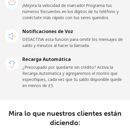
Línea fija
⁦13.5p⁩
74 min por ⁦£10⁩
-
¡Mejora la velocidad de marcado! Programa tus
números frecuentes en los dígitos de tu teléfono y
conéctate más rápido con tus seres queridos.
Celular
⁦14.9p⁩
67 min por ⁦£10⁩
⁦12p⁩
Notificaciones de Voz
Cayman Islands
DESACTIVA esta función para omitir los mensajes de
saldo y minutos al hacer la llamada.
Línea fija
⁦11.5p⁩
86 min por ⁦£10⁩
-
Recarga Automática
Celular
⁦17.5p⁩
57 min por ⁦£10⁩
-
¿Preocupado por quedarte sin crédito? Activa la
Recarga Automatica y agregaremos el monto que
Central African Republic
especifiques, cada vez que tu saldo disponible quede
en menos de ⁦£5⁩.
Línea fija
⁦59.9p⁩
16 min por ⁦£10⁩
-
Celular
⁦49.9p⁩
20 min por ⁦£10⁩
-
Mira lo que nuestros clientes están
diciendo:
Chad