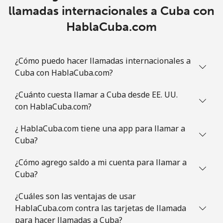
llamadas internacionales a Cuba con
HablaCuba.com
Línea fija
⁦51.9p⁩
19 min por ⁦£10⁩
-
Celular
⁦52.9p⁩
18 min por ⁦£10⁩
⁦5p⁩
¿Cómo puedo hacer llamadas internacionales a
Cuba con HablaCuba.com?
Congo
¿Cuánto cuesta llamar a Cuba desde EE. UU.
Línea fija
⁦54.9p⁩
18 min por ⁦£10⁩
-
con HablaCuba.com?
Celular
⁦50.5p⁩
19 min por ⁦£10⁩
⁦11p⁩
¿ HablaCuba.com tiene una app para llamar a
Cuba?
Cook Islands
¿Cómo agrego saldo a mi cuenta para llamar a
Cuba?
Línea fija
⁦93.5p⁩
10 min por ⁦£10⁩
-
¿Cuáles son las ventajas de usar
Celular
⁦93.5p⁩
10 min por ⁦£10⁩
⁦4p⁩
HablaCuba.com contra las tarjetas de llamada
para hacer llamadas a Cuba?