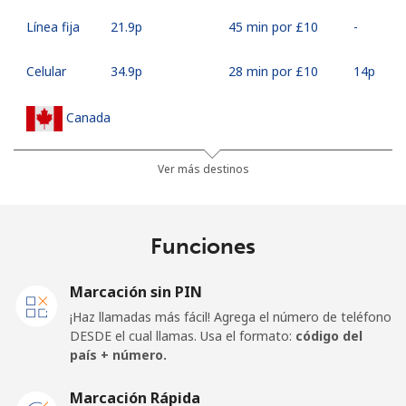
Línea fija
⁦21.9p⁩
45 min por ⁦£10⁩
-
Celular
⁦34.9p⁩
28 min por ⁦£10⁩
⁦14p⁩
Canada
All
⁦1.2p⁩
833 min por ⁦£10⁩
⁦12p⁩
Ver más destinos
country
Cape Verde
Funciones
Línea fija
⁦22.5p⁩
44 min por ⁦£10⁩
-
Marcación sin PIN
¡Haz llamadas más fácil! Agrega el número de teléfono
Celular
⁦25.9p⁩
38 min por ⁦£10⁩
⁦13p⁩
DESDE el cual llamas. Usa el formato:
código del
país + número.
Caribbean Netherlands
Marcación Rápida