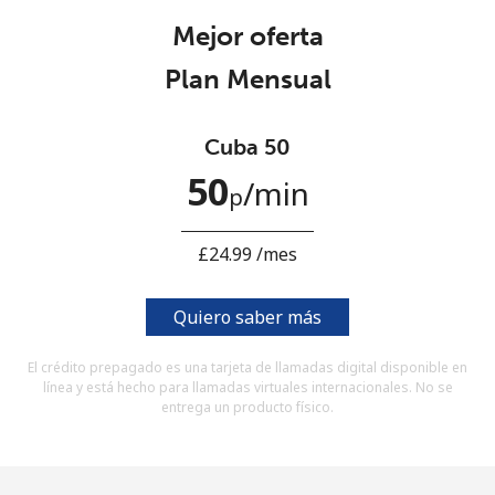
Al abrir una cuenta en este sitio web, estoy de acuerdo con
Mejor oferta
estos
Términos y condiciones.
Plan Mensual
Únete
Cuba 50
50
⁩/min
p
¡Hola!
⁦£24.99⁩ /mes
Inicia sesión o
REGÍSTRATE →
Quiero saber más
El crédito prepagado es una tarjeta de llamadas digital disponible en
línea y está hecho para llamadas virtuales internacionales. No se
entrega un producto físico.
¿Olvidaste tu contraseña? →