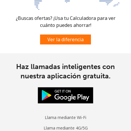
Curacao
¿Buscas ofertas? ¡Usa tu Calculadora para ver
Línea fija
⁦12.5p⁩
80 min por ⁦£10⁩
-
cuánto puedes ahorrar!
Celular
⁦13.9p⁩
71 min por ⁦£10⁩
-
Ver la diferencia
Cyprus
Haz llamadas inteligentes con
Línea fija
⁦8.5p⁩
117 min por ⁦£10⁩
-
nuestra aplicación gratuita.
Celular
⁦5.5p⁩
181 min por ⁦£10⁩
⁦4p⁩
Czechia
Línea fija
⁦1.2p⁩
833 min por ⁦£10⁩
-
Llama mediante Wi-Fi
Celular
⁦1.7p⁩
588 min por ⁦£10⁩
⁦7p⁩
Llama mediante 4G/5G