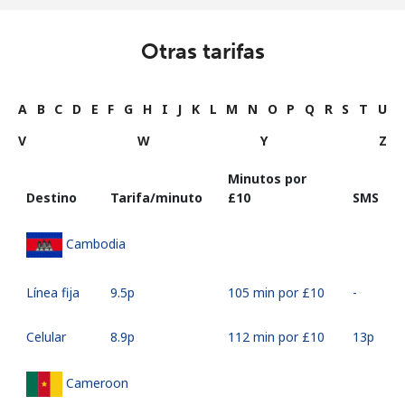
Otras tarifas
A
B
C
D
E
F
G
H
I
J
K
L
M
N
O
P
Q
R
S
T
U
V
W
Y
Z
Minutos por
Destino
Tarifa/minuto
⁦£10⁩
SMS
Cambodia
Línea fija
⁦9.5p⁩
105 min por ⁦£10⁩
-
Celular
⁦8.9p⁩
112 min por ⁦£10⁩
⁦13p⁩
Cameroon