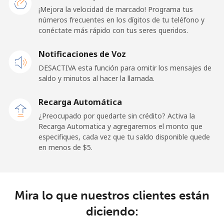
Línea fija
⁦25.5c⁩
39 min por ⁦$10⁩
-
¡Mejora la velocidad de marcado! Programa tus
números frecuentes en los dígitos de tu teléfono y
conéctate más rápido con tus seres queridos.
Celular
⁦27.9c⁩
35 min por ⁦$10⁩
⁦24c⁩
Notificaciones de Voz
Cayman Islands
DESACTIVA esta función para omitir los mensajes de
saldo y minutos al hacer la llamada.
Línea fija
⁦21.9c⁩
45 min por ⁦$10⁩
-
Recarga Automática
Celular
⁦31.9c⁩
31 min por ⁦$10⁩
-
¿Preocupado por quedarte sin crédito? Activa la
Recarga Automatica y agregaremos el monto que
Central African Republic
especifiques, cada vez que tu saldo disponible quede
en menos de ⁦$5⁩.
Línea fija
⁦114.9c⁩
8 min por ⁦$10⁩
-
Celular
⁦96.5c⁩
10 min por ⁦$10⁩
-
Mira lo que nuestros clientes están
diciendo:
Chad