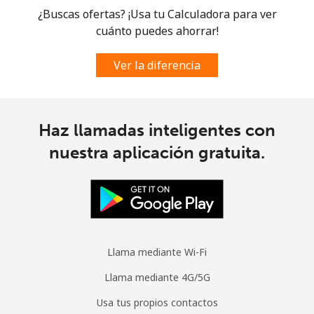
¿Buscas ofertas? ¡Usa tu Calculadora para ver
Curacao
cuánto puedes ahorrar!
Línea fija
⁦23.5c⁩
42 min por ⁦$10⁩
-
Ver la diferencia
Celular
⁦25.9c⁩
38 min por ⁦$10⁩
-
Cyprus
Haz llamadas inteligentes con
nuestra aplicación gratuita.
Línea fija
⁦15.5c⁩
64 min por ⁦$10⁩
-
Celular
⁦10.5c⁩
95 min por ⁦$10⁩
⁦8c⁩
Czechia
Llama mediante Wi-Fi
Línea fija
⁦1.5c⁩
665 min por ⁦$10⁩
-
Llama mediante 4G/5G
Usa tus propios contactos
Celular
⁦3c⁩
333 min por ⁦$10⁩
⁦13c⁩