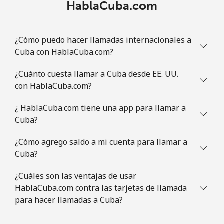
HablaCuba.com
Línea fija
⁦99.9c⁩
10 min por ⁦$10⁩
-
¿Cómo puedo hacer llamadas internacionales a
Celular
⁦101.9c⁩
9 min por ⁦$10⁩
⁦9c⁩
Cuba con HablaCuba.com?
¿Cuánto cuesta llamar a Cuba desde EE. UU.
Congo
con HablaCuba.com?
Línea fija
⁦105.5c⁩
9 min por ⁦$10⁩
-
¿ HablaCuba.com tiene una app para llamar a
Cuba?
Celular
⁦97.5c⁩
10 min por ⁦$10⁩
⁦21c⁩
¿Cómo agrego saldo a mi cuenta para llamar a
Cook Islands
Cuba?
¿Cuáles son las ventajas de usar
Línea fija
⁦179.9c⁩
5 min por ⁦$10⁩
-
HablaCuba.com contra las tarjetas de llamada
para hacer llamadas a Cuba?
Celular
⁦179.9c⁩
5 min por ⁦$10⁩
⁦8c⁩