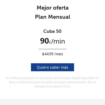
Al abrir una cuenta en este sitio web, estoy de acuerdo con
Mejor oferta
estos
Términos y condiciones.
Plan Mensual
Únete
Cuba 50
90
⁩/min
c
¡Hola!
⁦$44.99⁩ /mes
Inicia sesión o
REGÍSTRATE →
Quiero saber más
El crédito prepagado es una tarjeta de llamadas digital disponible en
línea y está hecho para llamadas virtuales internacionales. No se
entrega un producto físico.
¿Olvidaste tu contraseña? →