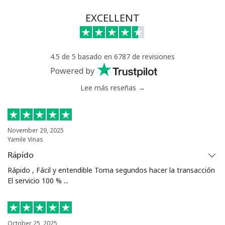
Línea fija
⁦102.9c⁩
9 min por ⁦$10⁩
-
EXCELLENT
Celular
⁦92.9c⁩
10 min por ⁦$10⁩
⁦25c⁩
4.5 de 5 basado en 6787 de revisiones
Chile
Powered by
Lee más reseñas →
Línea fija
⁦3.9c⁩
256 min por ⁦$10⁩
-
Celular
⁦1.5c⁩
665 min por ⁦$10⁩
⁦13c⁩
November 29, 2025
Yamile Vinas
Santiago
⁦1.5c⁩
665 min por ⁦$10⁩
-
Rápido
China
Rápido , Fácil y entendible Toma segundos hacer la transacción
El servicio 100 % ...
Línea fija
⁦4.5c⁩
222 min por ⁦$10⁩
-
Celular
⁦4.5c⁩
222 min por ⁦$10⁩
-
October 25, 2025