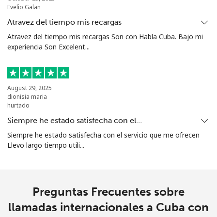
Evelio Galan
Christmas Island
Atravez del tiempo mis recargas
Atravez del tiempo mis recargas Son con Habla Cuba. Bajo mi
All
⁦2.4c⁩
416 min por ⁦$10⁩
-
experiencia Son Excelent...
country
Cocos Islands
August 29, 2025
dionisia maria
hurtado
All
⁦2.4c⁩
416 min por ⁦$10⁩
-
country
Siempre he estado satisfecha con el…
Siempre he estado satisfecha con el servicio que me ofrecen
Colombia
Llevo largo tiempo utili...
Línea fija
⁦1.5c⁩
665 min por ⁦$10⁩
-
Preguntas Frecuentes sobre
Celular
⁦1.5c⁩
665 min por ⁦$10⁩
⁦11c⁩
llamadas internacionales a Cuba con
Comoros