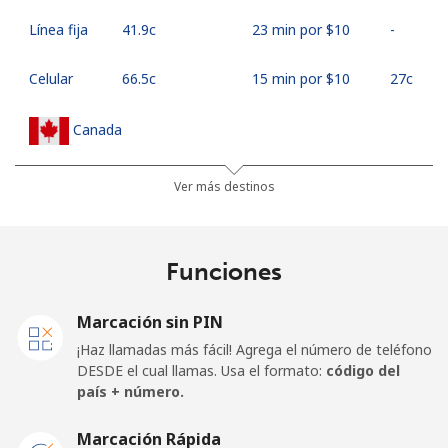
Línea fija
⁦41.9c⁩
23 min por ⁦$10⁩
-
Celular
⁦66.5c⁩
15 min por ⁦$10⁩
⁦27c⁩
Canada
All
⁦1.5c⁩
665 min por ⁦$10⁩
⁦24c⁩
Ver más destinos
country
Cape Verde
Funciones
Línea fija
⁦41.9c⁩
23 min por ⁦$10⁩
-
Marcación sin PIN
¡Haz llamadas más fácil! Agrega el número de teléfono
Celular
⁦47.9c⁩
20 min por ⁦$10⁩
⁦25c⁩
DESDE el cual llamas. Usa el formato:
código del
país + número.
Caribbean Netherlands
Marcación Rápida