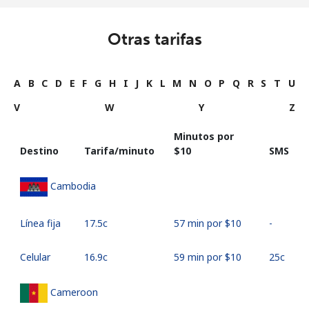
Otras tarifas
A
B
C
D
E
F
G
H
I
J
K
L
M
N
O
P
Q
R
S
T
U
V
W
Y
Z
Minutos por
Destino
Tarifa/minuto
⁦$10⁩
SMS
Cambodia
Línea fija
⁦17.5c⁩
57 min por ⁦$10⁩
-
Celular
⁦16.9c⁩
59 min por ⁦$10⁩
⁦25c⁩
Cameroon