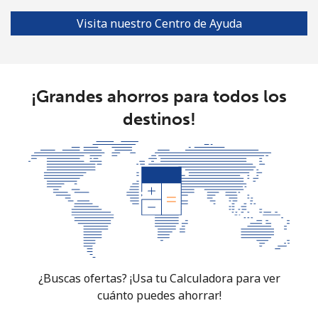
Línea fija
⁦1.5¢⁩
665 min por ⁦$10⁩
-
Visita nuestro Centro de Ayuda
Celular
⁦4.5¢⁩
222 min por ⁦$10⁩
⁦35¢⁩
Burkina Faso
¡Grandes ahorros para todos los
destinos!
Línea fija
⁦54.5¢⁩
18 min por ⁦$10⁩
-
Celular
⁦47.9¢⁩
20 min por ⁦$10⁩
⁦26¢⁩
Burundi
Línea fija
⁦69.5¢⁩
14 min por ⁦$10⁩
-
Celular
⁦63.5¢⁩
15 min por ⁦$10⁩
-
¿Buscas ofertas? ¡Usa tu Calculadora para ver
cuánto puedes ahorrar!