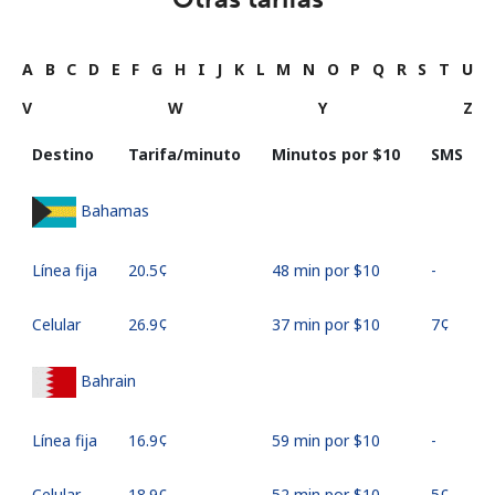
A
B
C
D
E
F
G
H
I
J
K
L
M
N
O
P
Q
R
S
T
U
V
W
Y
Z
Destino
Tarifa/minuto
Minutos por ⁦$10⁩
SMS
Bahamas
Línea fija
⁦20.5¢⁩
48 min por ⁦$10⁩
-
Celular
⁦26.9¢⁩
37 min por ⁦$10⁩
⁦7¢⁩
Bahrain
Línea fija
⁦16.9¢⁩
59 min por ⁦$10⁩
-
Celular
⁦18.9¢⁩
52 min por ⁦$10⁩
⁦5¢⁩