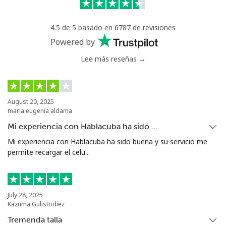
Celular
⁦55.9¢⁩
17 min por ⁦$10⁩
-
4.5 de 5 basado en 6787 de revisiones
Bermuda
Powered by
Lee más reseñas →
Línea fija
⁦3.5¢⁩
285 min por ⁦$10⁩
-
Celular
⁦3.5¢⁩
285 min por ⁦$10⁩
⁦16¢⁩
August 20, 2025
maria eugenia aldama
Bhutan
Mi experiencia con Hablacuba ha sido …
Mi experiencia con Hablacuba ha sido buena y su servicio me
Línea fija
⁦9.9¢⁩
101 min por ⁦$10⁩
-
permite recargar el celu...
Celular
⁦9.5¢⁩
105 min por ⁦$10⁩
-
Bolivia
July 28, 2025
Kazuma Gulistodiez
Tremenda talla
Línea fija
⁦24.5¢⁩
40 min por ⁦$10⁩
-