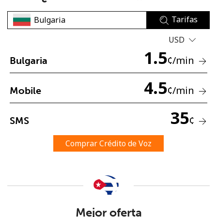
Tarifas
USD
1.5
¢
/min
Bulgaria
No se ha creado una contraseña
4.5
¢
/min
Mobile
Mínimo 8 caracteres
Una letra mayúscula y una minúscula
35
Un número
¢
SMS
Un caracter especial
Comprar Crédito de Voz
Mantente en contacto para recibir nuestras mejores
ofertas.
Mejor oferta