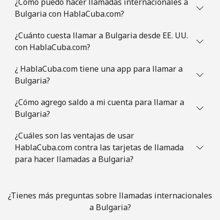
¿Cómo puedo hacer llamadas internacionales a
Línea fija
⁦1.5¢⁩
665 min por ⁦$10⁩
-
Bulgaria con HablaCuba.com?
Celular
⁦2¢⁩
500 min por ⁦$10⁩
⁦5¢⁩
¿Cuánto cuesta llamar a Bulgaria desde EE. UU.
con HablaCuba.com?
British Virgin Islands
¿ HablaCuba.com tiene una app para llamar a
Línea fija
⁦32.5¢⁩
30 min por ⁦$10⁩
-
Bulgaria?
¿Cómo agrego saldo a mi cuenta para llamar a
Celular
⁦33.9¢⁩
29 min por ⁦$10⁩
⁦16¢⁩
Bulgaria?
Brunei
¿Cuáles son las ventajas de usar
HablaCuba.com contra las tarjetas de llamada
Línea fija
⁦34.5¢⁩
28 min por ⁦$10⁩
-
para hacer llamadas a Bulgaria?
Celular
⁦34.5¢⁩
28 min por ⁦$10⁩
⁦8¢⁩
¿Tienes más preguntas sobre llamadas internacionales
Bulgaria
a Bulgaria?