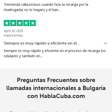
Tremenda talla,incluso cuando hize la recarga por la
madrugada( no lo hagan) y el ban...
Celular
⁦26.9¢⁩
37 min por ⁦$10⁩
-
Bosnia And Herzegovina
April 20, 2025
maura brinas
Línea fija
⁦24.9¢⁩
40 min por ⁦$10⁩
-
Siempre es muy rápido y eficiente en el…
Celular
⁦51.9¢⁩
19 min por ⁦$10⁩
⁦11¢⁩
Siempre es muy rápido y eficiente en el proceso de recarga los
celulares y también en...
Botswana
Línea fija
⁦31.5¢⁩
31 min por ⁦$10⁩
-
Preguntas Frecuentes sobre
llamadas internacionales a Bulgaria
Celular
⁦34.5¢⁩
28 min por ⁦$10⁩
⁦7¢⁩
con HablaCuba.com
Brazil