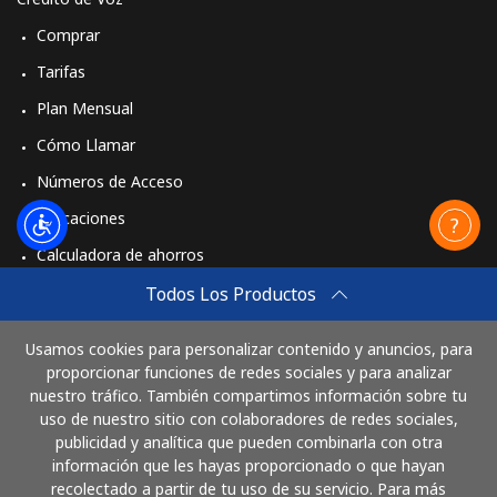
Comprar
Tarifas
Plan Mensual
Cómo Llamar
Números de Acceso
Aplicaciones
Calculadora de ahorros
Travel eSIM
Todos Los Productos
Comprar
Usamos cookies para personalizar contenido y anuncios, para
Cómo funciona
proporcionar funciones de redes sociales y para analizar
nuestro tráfico. También compartimos información sobre tu
uso de nuestro sitio con colaboradores de redes sociales,
publicidad y analítica que pueden combinarla con otra
Paga con
información que les hayas proporcionado o que hayan
recolectado a partir de tu uso de su servicio. Para más