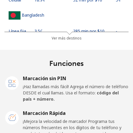
Bangladesh
Línea fija
⁦3.5¢⁩
285 min por ⁦$10⁩
-
Ver más destinos
Celular
⁦2.8¢⁩
357 min por ⁦$10⁩
-
Barbados
Funciones
Línea fija
⁦28.5¢⁩
35 min por ⁦$10⁩
-
Marcación sin PIN
¡Haz llamadas más fácil! Agrega el número de teléfono
Celular
⁦32.5¢⁩
30 min por ⁦$10⁩
-
DESDE el cual llamas. Usa el formato:
código del
país + número.
Belarus
Marcación Rápida
¡Mejora la velocidad de marcado! Programa tus
Línea fija
⁦55.5¢⁩
18 min por ⁦$10⁩
-
números frecuentes en los dígitos de tu teléfono y