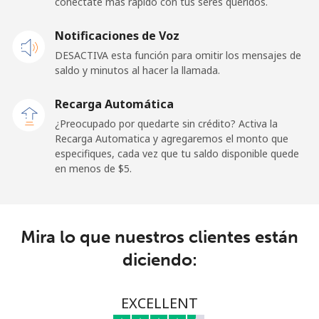
conéctate más rápido con tus seres queridos.
Celular
⁦50.9¢⁩
19 min por ⁦$10⁩
-
Notificaciones de Voz
Belgium
DESACTIVA esta función para omitir los mensajes de
saldo y minutos al hacer la llamada.
Línea fija
⁦2.9¢⁩
344 min por ⁦$10⁩
-
Recarga Automática
Celular
⁦34.5¢⁩
28 min por ⁦$10⁩
⁦11¢⁩
¿Preocupado por quedarte sin crédito? Activa la
Recarga Automatica y agregaremos el monto que
especifiques, cada vez que tu saldo disponible quede
Belize
en menos de ⁦$5⁩.
Línea fija
⁦30.9¢⁩
32 min por ⁦$10⁩
-
Celular
⁦31.5¢⁩
31 min por ⁦$10⁩
⁦14¢⁩
Mira lo que nuestros clientes están
diciendo:
Benin
EXCELLENT
Línea fija
⁦54.9¢⁩
18 min por ⁦$10⁩
-