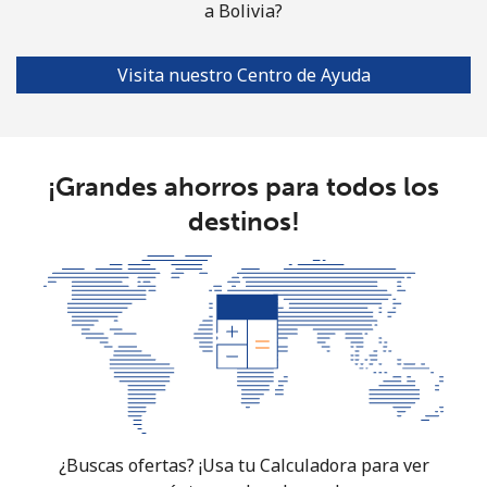
a Bolivia?
Línea fija
⁦1.5¢⁩
665 min por ⁦$10⁩
-
Visita nuestro Centro de Ayuda
Celular
⁦4.5¢⁩
222 min por ⁦$10⁩
⁦35¢⁩
Burkina Faso
¡Grandes ahorros para todos los
Línea fija
⁦54.5¢⁩
18 min por ⁦$10⁩
-
destinos!
Celular
⁦47.9¢⁩
20 min por ⁦$10⁩
⁦26¢⁩
Burundi
Línea fija
⁦69.5¢⁩
14 min por ⁦$10⁩
-
Celular
⁦63.5¢⁩
15 min por ⁦$10⁩
-
¿Buscas ofertas? ¡Usa tu Calculadora para ver