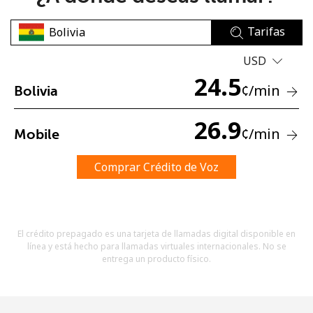
Tarifas
USD
24.5
¢
/min
Bolivia
No se ha creado una contraseña
26.9
¢
/min
Mobile
Mínimo 8 caracteres
Una letra mayúscula y una minúscula
Un número
Comprar Crédito de Voz
Un caracter especial
El crédito prepagado es una tarjeta de llamadas digital disponible en
línea y está hecho para llamadas virtuales internacionales. No se
entrega un producto físico.
Mantente en contacto para recibir nuestras mejores
ofertas.