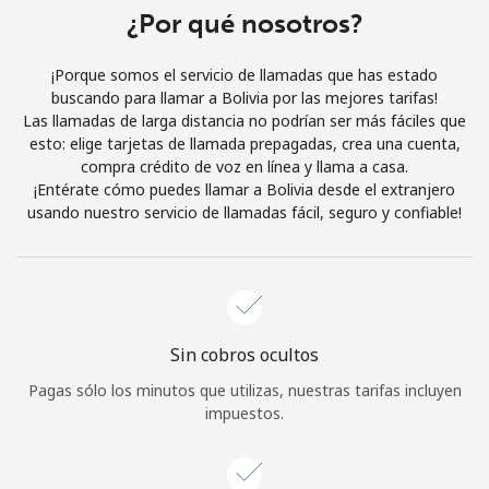
Al abrir una cuenta en este sitio web, estoy de acuerdo con
¿Por qué nosotros?
estos
Términos y condiciones.
¡Porque somos el servicio de llamadas que has estado
buscando para llamar a Bolivia por las mejores tarifas!
Únete
Las llamadas de larga distancia no podrían ser más fáciles que
esto: elige tarjetas de llamada prepagadas, crea una cuenta,
compra crédito de voz en línea y llama a casa.
¡Entérate cómo puedes llamar a Bolivia desde el extranjero
usando nuestro servicio de llamadas fácil, seguro y confiable!
¡Hola!
Inicia sesión o
REGÍSTRATE →
Sin cobros ocultos
Pagas sólo los minutos que utilizas, nuestras tarifas incluyen
impuestos.
¿Olvidaste tu contraseña? →