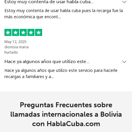
Estoy muy contenta de usar habla cuba…
Línea fija
⁦24.5¢⁩
40 min por ⁦$10⁩
-
Estoy muy contenta de usar habla cuba pues la recarga fue la
más económica que encont...
Celular
⁦26.9¢⁩
37 min por ⁦$10⁩
-
Bosnia And Herzegovina
May 12, 2025
dionisia maria
Línea fija
⁦24.9¢⁩
40 min por ⁦$10⁩
-
hurtado
Hace ya algunos años que utilizo este…
Celular
⁦51.9¢⁩
19 min por ⁦$10⁩
⁦11¢⁩
Hace ya algunos años que utilizo este servicio para hacerle
recargas a familiares y a...
Botswana
Línea fija
⁦31.5¢⁩
31 min por ⁦$10⁩
-
Preguntas Frecuentes sobre
Celular
⁦34.5¢⁩
28 min por ⁦$10⁩
⁦7¢⁩
llamadas internacionales a Bolivia
con HablaCuba.com
Brazil