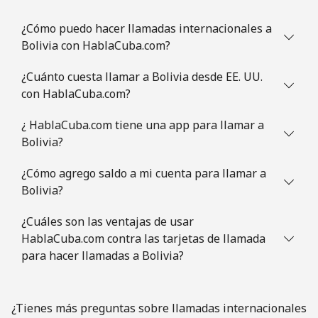
Línea fija
⁦1.5¢⁩
665 min por ⁦$10⁩
-
¿Cómo puedo hacer llamadas internacionales a
Bolivia con HablaCuba.com?
Celular
⁦2¢⁩
500 min por ⁦$10⁩
⁦5¢⁩
¿Cuánto cuesta llamar a Bolivia desde EE. UU.
British Virgin Islands
con HablaCuba.com?
¿ HablaCuba.com tiene una app para llamar a
Línea fija
⁦32.5¢⁩
30 min por ⁦$10⁩
-
Bolivia?
Celular
⁦33.9¢⁩
29 min por ⁦$10⁩
⁦16¢⁩
¿Cómo agrego saldo a mi cuenta para llamar a
Bolivia?
Brunei
¿Cuáles son las ventajas de usar
Línea fija
⁦34.5¢⁩
28 min por ⁦$10⁩
-
HablaCuba.com contra las tarjetas de llamada
para hacer llamadas a Bolivia?
Celular
⁦34.5¢⁩
28 min por ⁦$10⁩
⁦8¢⁩
Bulgaria
¿Tienes más preguntas sobre llamadas internacionales