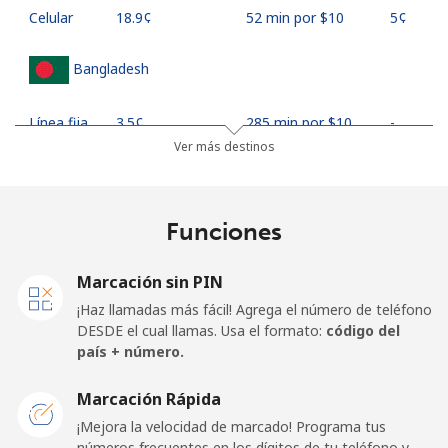
Celular
⁦18.9¢⁩
52 min por ⁦$10⁩
⁦5¢⁩
Bangladesh
Línea fija
⁦3.5¢⁩
285 min por ⁦$10⁩
-
Ver más destinos
Celular
⁦2.8¢⁩
357 min por ⁦$10⁩
-
Barbados
Funciones
Línea fija
⁦28.5¢⁩
35 min por ⁦$10⁩
-
Marcación sin PIN
¡Haz llamadas más fácil! Agrega el número de teléfono
Celular
⁦32.5¢⁩
30 min por ⁦$10⁩
-
DESDE el cual llamas. Usa el formato:
código del
país + número.
Belarus
Marcación Rápida
¡Mejora la velocidad de marcado! Programa tus
Línea fija
⁦55.5¢⁩
18 min por ⁦$10⁩
-
números frecuentes en los dígitos de tu teléfono y