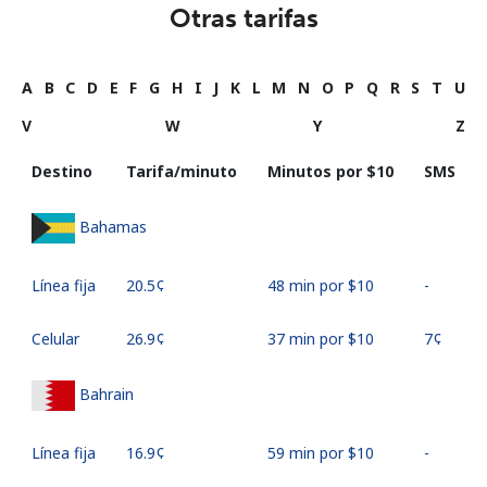
Otras tarifas
A
B
C
D
E
F
G
H
I
J
K
L
M
N
O
P
Q
R
S
T
U
V
W
Y
Z
Destino
Tarifa/minuto
Minutos por ⁦$10⁩
SMS
Bahamas
Línea fija
⁦20.5¢⁩
48 min por ⁦$10⁩
-
Celular
⁦26.9¢⁩
37 min por ⁦$10⁩
⁦7¢⁩
Bahrain
Línea fija
⁦16.9¢⁩
59 min por ⁦$10⁩
-