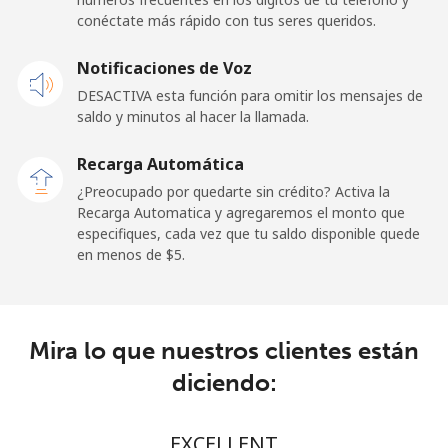
conéctate más rápido con tus seres queridos.
Celular
⁦50.9¢⁩
19 min por ⁦$10⁩
-
Notificaciones de Voz
Belgium
DESACTIVA esta función para omitir los mensajes de
saldo y minutos al hacer la llamada.
Línea fija
⁦2.9¢⁩
344 min por ⁦$10⁩
-
Recarga Automática
Celular
⁦34.5¢⁩
28 min por ⁦$10⁩
⁦11¢⁩
¿Preocupado por quedarte sin crédito? Activa la
Recarga Automatica y agregaremos el monto que
especifiques, cada vez que tu saldo disponible quede
Belize
en menos de ⁦$5⁩.
Línea fija
⁦30.9¢⁩
32 min por ⁦$10⁩
-
Celular
⁦31.5¢⁩
31 min por ⁦$10⁩
⁦14¢⁩
Mira lo que nuestros clientes están
diciendo:
Benin
EXCELLENT
Línea fija
⁦54.9¢⁩
18 min por ⁦$10⁩
-