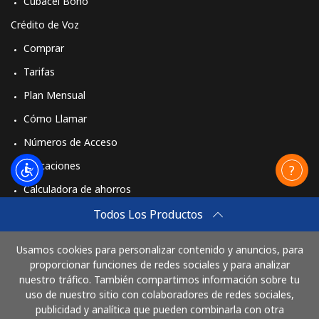
Cubacel Bono
Crédito de Voz
Comprar
Tarifas
Plan Mensual
Cómo Llamar
Números de Acceso
Aplicaciones
Calculadora de ahorros
Travel eSIM
Todos Los Productos
Comprar
Usamos cookies para personalizar contenido y anuncios, para
Cómo funciona
proporcionar funciones de redes sociales y para analizar
nuestro tráfico. También compartimos información sobre tu
uso de nuestro sitio con colaboradores de redes sociales,
publicidad y analítica que pueden combinarla con otra
Paga con