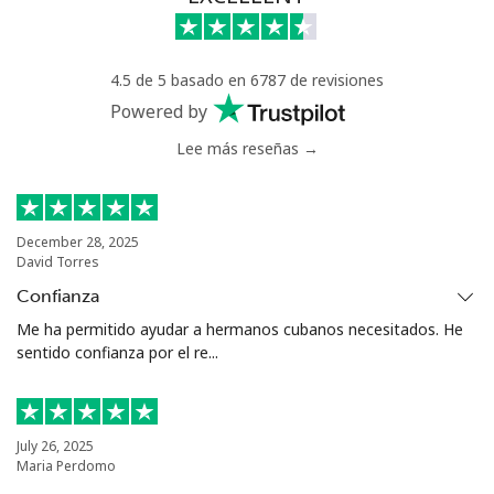
Celular
⁦55.9¢⁩
17 min por ⁦$10⁩
-
4.5 de 5 basado en 6787 de revisiones
Bermuda
Powered by
Lee más reseñas →
Línea fija
⁦3.5¢⁩
285 min por ⁦$10⁩
-
Celular
⁦3.5¢⁩
285 min por ⁦$10⁩
⁦16¢⁩
December 28, 2025
David Torres
Bhutan
Confianza
Me ha permitido ayudar a hermanos cubanos necesitados. He
Línea fija
⁦9.9¢⁩
101 min por ⁦$10⁩
-
sentido confianza por el re...
Celular
⁦9.5¢⁩
105 min por ⁦$10⁩
-
Bolivia
July 26, 2025
Maria Perdomo