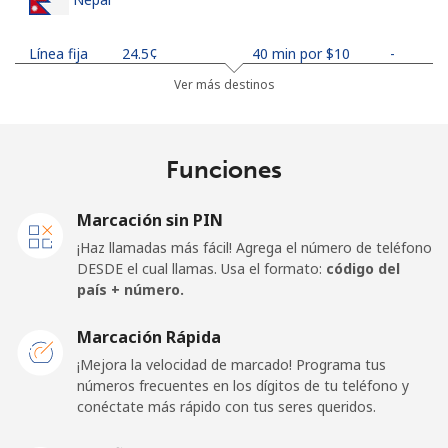
Línea fija
⁦24.5¢⁩
40 min por ⁦$10⁩
-
Ver más destinos
Celular
⁦26.9¢⁩
37 min por ⁦$10⁩
-
Netherlands
Funciones
Línea fija
⁦1.5¢⁩
665 min por ⁦$10⁩
-
Marcación sin PIN
¡Haz llamadas más fácil! Agrega el número de teléfono
Celular
⁦22.5¢⁩
44 min por ⁦$10⁩
⁦13¢⁩
DESDE el cual llamas. Usa el formato:
código del
país + número.
New Caledonia
Marcación Rápida
Línea fija
⁦45.5¢⁩
21 min por ⁦$10⁩
-
¡Mejora la velocidad de marcado! Programa tus
números frecuentes en los dígitos de tu teléfono y
conéctate más rápido con tus seres queridos.
Celular
⁦48.9¢⁩
20 min por ⁦$10⁩
⁦11¢⁩