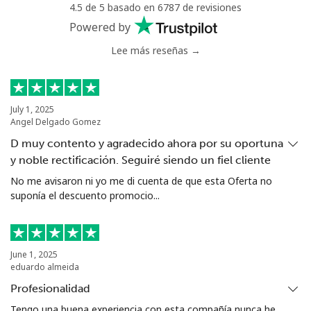
4.5 de 5 basado en 6787 de revisiones
Nigeria
Powered by
Lee más reseñas →
Línea fija
⁦21.5¢⁩
46 min por ⁦$10⁩
-
Celular
⁦16.5¢⁩
60 min por ⁦$10⁩
⁦35¢⁩
July 1, 2025
Angel Delgado Gomez
Niue
D muy contento y agradecido ahora por su oportuna
y noble rectificación. Seguiré siendo un fiel cliente
All
⁦205.9¢⁩
4 min por ⁦$10⁩
-
country
No me avisaron ni yo me di cuenta de que esta Oferta no
suponía el descuento promocio...
Norfolk Island
All
⁦200.9¢⁩
4 min por ⁦$10⁩
-
June 1, 2025
country
eduardo almeida
Profesionalidad
North Korea
Tengo una buena experiencia con esta compañía nunca he