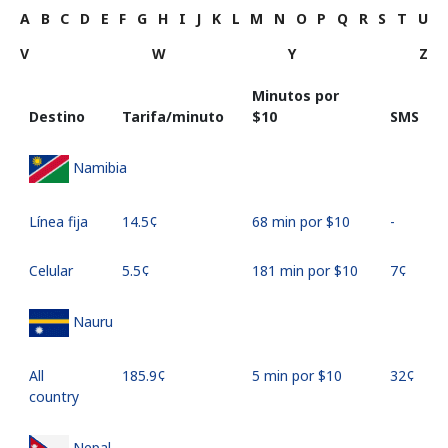
A
B
C
D
E
F
G
H
I
J
K
L
M
N
O
P
Q
R
S
T
U
V
W
Y
Z
Minutos por
Destino
Tarifa/minuto
⁦$10⁩
SMS
Namibia
Línea fija
⁦14.5¢⁩
68 min por ⁦$10⁩
-
Celular
⁦5.5¢⁩
181 min por ⁦$10⁩
⁦7¢⁩
Nauru
All
⁦185.9¢⁩
5 min por ⁦$10⁩
⁦32¢⁩
country
Nepal