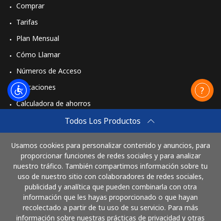
Comprar
Tarifas
Plan Mensual
Cómo Llamar
Números de Acceso
Aplicaciones
Calculadora de ahorros
Travel eSIM
Todos Los Productos
Comprar
Usamos cookies para personalizar contenido y anuncios, para
Cómo funciona
proporcionar funciones de redes sociales y para analizar
nuestro tráfico. También compartimos información sobre tu
uso de nuestro sitio con colaboradores de redes sociales,
publicidad y analítica que pueden combinarla con otra
Paga con
información que les hayas proporcionado o que hayan
recolectado a partir de tu uso de su servicio. Para más
información sobre nuestras prácticas de privacidad y otras