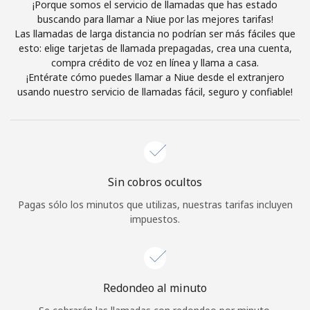
¡Porque somos el servicio de llamadas que has estado
Al abrir una cuenta en este sitio web, estoy de acuerdo con
buscando para llamar a Niue por las mejores tarifas!
estos
Términos y condiciones.
Las llamadas de larga distancia no podrían ser más fáciles que
esto: elige tarjetas de llamada prepagadas, crea una cuenta,
compra crédito de voz en línea y llama a casa.
Únete
¡Entérate cómo puedes llamar a Niue desde el extranjero
usando nuestro servicio de llamadas fácil, seguro y confiable!
¡Hola!
Sin cobros ocultos
Inicia sesión o
REGÍSTRATE →
Pagas sólo los minutos que utilizas, nuestras tarifas incluyen
impuestos.
Redondeo al minuto
¿Olvidaste tu contraseña? →