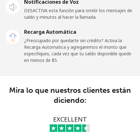
Notificaciones de Voz
New Zealand
DESACTIVA esta función para omitir los mensajes de
saldo y minutos al hacer la llamada.
Línea fija
⁦2.6¢⁩
384 min por ⁦$10⁩
-
Recarga Automática
Celular
⁦6.9¢⁩
144 min por ⁦$10⁩
⁦12¢⁩
¿Preocupado por quedarte sin crédito? Activa la
Recarga Automatica y agregaremos el monto que
Nicaragua
especifiques, cada vez que tu saldo disponible quede
en menos de ⁦$5⁩.
Línea fija
⁦19.5¢⁩
51 min por ⁦$10⁩
-
Celular
⁦33.9¢⁩
29 min por ⁦$10⁩
⁦27¢⁩
Mira lo que nuestros clientes están
diciendo:
Niger
Línea fija
⁦53.9¢⁩
18 min por ⁦$10⁩
-
EXCELLENT
Celular
⁦47.9¢⁩
20 min por ⁦$10⁩
⁦32¢⁩