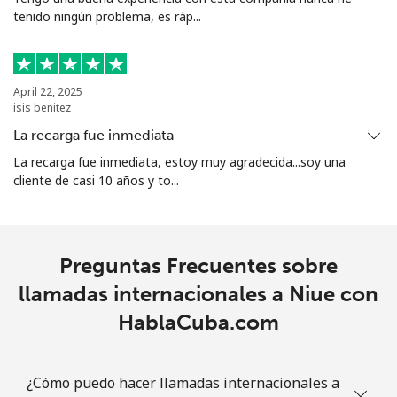
tenido ningún problema, es ráp...
All
⁦73.9¢⁩
13 min por ⁦$10⁩
-
country
April 22, 2025
Norway
isis benitez
La recarga fue inmediata
Línea fija
⁦1.5¢⁩
665 min por ⁦$10⁩
-
La recarga fue inmediata, estoy muy agradecida...soy una
cliente de casi 10 años y to...
Celular
⁦1.6¢⁩
625 min por ⁦$10⁩
⁦8¢⁩
Preguntas Frecuentes sobre
llamadas internacionales a Niue con
HablaCuba.com
¿Cómo puedo hacer llamadas internacionales a