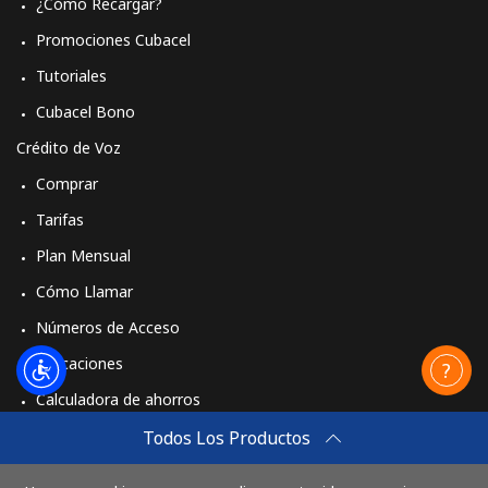
¿Cómo Recargar?
⁦$10⁩
Promociones Cubacel
Celular
⁦35.9¢⁩
27 min por
-
Tutoriales
⁦$10⁩
Cubacel Bono
Mobile -
⁦45.9¢⁩
21 min por
-
Crédito de Voz
Vodacom
⁦$10⁩
Comprar
Myanmar
Tarifas
Plan Mensual
Línea fija
⁦26.9¢⁩
37 min por
-
Cómo Llamar
⁦$10⁩
Números de Acceso
Celular
⁦25.9¢⁩
38 min por
⁦27¢⁩
Aplicaciones
⁦$10⁩
Calculadora de ahorros
Travel eSIM
Todos Los Productos
Comprar