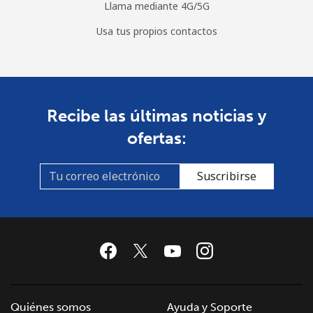
Llama mediante 4G/5G
Celular
⁦53.5¢⁩
18 min por
⁦10¢⁩
Usa tus propios contactos
⁦$10⁩
Mongolia
Recibe las últimas noticias y
Línea fija
⁦3.5¢⁩
285 min por
-
⁦$10⁩
ofertas:
Celular
⁦2.6¢⁩
384 min por
-
Suscribirse
⁦$10⁩
Montenegro
Línea fija
⁦41.5¢⁩
24 min por
-
⁦$10⁩
Celular
⁦59.5¢⁩
16 min por
-
Quiénes somos
Ayuda y Soporte