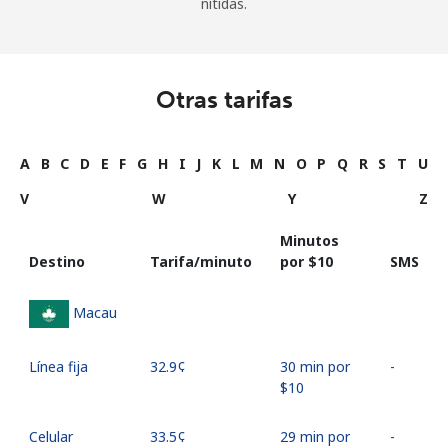
nítidas.
Otras tarifas
A
B
C
D
E
F
G
H
I
J
K
L
M
N
O
P
Q
R
S
T
U
V
W
Y
Z
Minutos
Destino
Tarifa/minuto
por ⁦$10⁩
SMS
Macau
Línea fija
⁦32.9¢⁩
30 min por
-
⁦$10⁩
Celular
⁦33.5¢⁩
29 min por
-