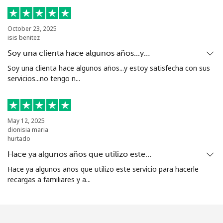
Celular
⁦58.5¢⁩
17 min por
⁦8¢⁩
⁦$10⁩
October 23, 2025
isis benitez
Mariana Islands
Soy una clienta hace algunos años...y…
Soy una clienta hace algunos años...y estoy satisfecha con sus
All country
⁦10.5¢⁩
95 min por
-
servicios...no tengo n...
⁦$10⁩
Marshall Islands
May 12, 2025
dionisia maria
Línea fija
⁦32.9¢⁩
30 min por
-
hurtado
⁦$10⁩
Hace ya algunos años que utilizo este…
Celular
⁦32.9¢⁩
30 min por
-
Hace ya algunos años que utilizo este servicio para hacerle
⁦$10⁩
recargas a familiares y a...
Martinique