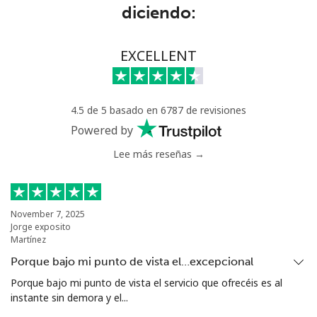
Línea fija
⁦109.9¢⁩
9 min por
-
diciendo:
⁦$10⁩
Celular
⁦108.9¢⁩
9 min por
-
EXCELLENT
⁦$10⁩
Mali
4.5 de 5 basado en 6787 de revisiones
Powered by
Línea fija
⁦53.9¢⁩
18 min por
-
Lee más reseñas →
⁦$10⁩
Celular
⁦53.9¢⁩
18 min por
⁦17¢⁩
⁦$10⁩
November 7, 2025
Jorge exposito
Martínez
Malta
Porque bajo mi punto de vista el…excepcional
Línea fija
⁦39.5¢⁩
25 min por
-
Porque bajo mi punto de vista el servicio que ofrecéis es al
⁦$10⁩
instante sin demora y el...