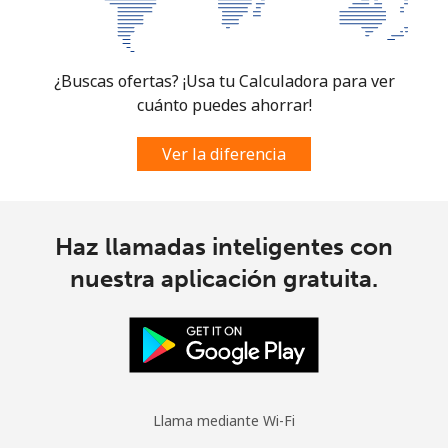
Micronesia
¿Buscas ofertas? ¡Usa tu Calculadora para ver
All country
⁦70.9¢⁩
14 min por
-
cuánto puedes ahorrar!
⁦$10⁩
Ver la diferencia
Moldova
Línea fija
⁦38.9¢⁩
25 min por
-
Haz llamadas inteligentes con
⁦$10⁩
nuestra aplicación gratuita.
Celular
⁦39.9¢⁩
25 min por
⁦32¢⁩
⁦$10⁩
Monaco
Llama mediante Wi-Fi
Línea fija
⁦42.5¢⁩
23 min por
-
⁦$10⁩