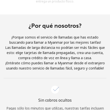
entrega un producto físico.
Al abrir una cuenta en este sitio web, estoy de acuerdo con
estos
Términos y condiciones.
Únete
¿Por qué nosotros?
¡Porque somos el servicio de llamadas que has estado
buscando para llamar a Myanmar por las mejores tarifas!
Las llamadas de larga distancia no podrían ser más fáciles que
¡Hola!
esto: elige tarjetas de llamada prepagadas, crea una cuenta,
compra crédito de voz en línea y llama a casa.
¡Entérate cómo puedes llamar a Myanmar desde el extranjero
Inicia sesión o
REGÍSTRATE →
usando nuestro servicio de llamadas fácil, seguro y confiable!
Sin cobros ocultos
¿Olvidaste tu contraseña? →
Pagas sólo los minutos que utilizas, nuestras tarifas incluyen