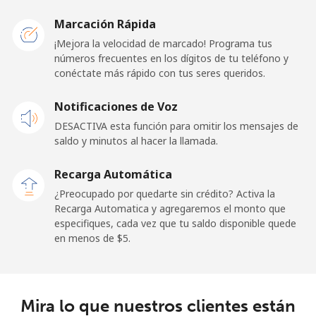
Malawi
Marcación Rápida
Línea fija
⁦57.9¢⁩
17 min por
-
¡Mejora la velocidad de marcado! Programa tus
⁦$10⁩
números frecuentes en los dígitos de tu teléfono y
conéctate más rápido con tus seres queridos.
Celular
⁦57.9¢⁩
17 min por
-
Notificaciones de Voz
⁦$10⁩
DESACTIVA esta función para omitir los mensajes de
saldo y minutos al hacer la llamada.
Malaysia
Recarga Automática
Línea fija
⁦1.5¢⁩
665 min por
-
¿Preocupado por quedarte sin crédito? Activa la
⁦$10⁩
Recarga Automatica y agregaremos el monto que
especifiques, cada vez que tu saldo disponible quede
Celular
⁦1.5¢⁩
665 min por
-
en menos de ⁦$5⁩.
⁦$10⁩
Maldives
Mira lo que nuestros clientes están