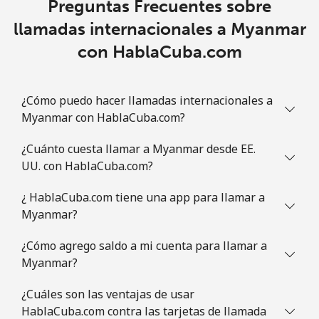
Preguntas Frecuentes sobre
Línea fija
⁦6.9¢⁩
144 min por
-
llamadas internacionales a Myanmar
⁦$10⁩
con HablaCuba.com
Celular
⁦30.9¢⁩
32 min por
-
⁦$10⁩
¿Cómo puedo hacer llamadas internacionales a
Mauritania
Myanmar con HablaCuba.com?
¿Cuánto cuesta llamar a Myanmar desde EE.
Línea fija
⁦86.9¢⁩
11 min por
-
UU. con HablaCuba.com?
⁦$10⁩
¿ HablaCuba.com tiene una app para llamar a
Celular
⁦89.5¢⁩
11 min por
-
Myanmar?
⁦$10⁩
¿Cómo agrego saldo a mi cuenta para llamar a
Mauritius
Myanmar?
Línea fija
⁦8.5¢⁩
117 min por
-
¿Cuáles son las ventajas de usar
⁦$10⁩
HablaCuba.com contra las tarjetas de llamada