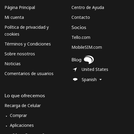
⁦$10⁩
Página Principal
Centro de Ayuda
Mi cuenta
Contacto
Montserrat
Política de privacidad y
Socios
cookies
All country
⁦36.5¢⁩
27 min por
-
Tello.com
⁦$10⁩
Términos y Condiciones
MobileSIM.com
Sobre nosotros
Morocco
Blog
Noticias
United States
Línea fija
⁦18.5¢⁩
54 min por
-
Comentarios de usuarios
⁦$10⁩
Spanish
Celular
⁦78.5¢⁩
12 min por
-
Lo que ofrecemos
⁦$10⁩
Recarga de Celular
Mozambique
Comprar
Aplicaciones
Línea fija
⁦34.9¢⁩
28 min por
-