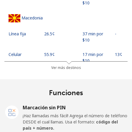
⁦$10⁩
Macedonia
Línea fija
⁦26.5¢⁩
37 min por
-
⁦$10⁩
Celular
⁦55.9¢⁩
17 min por
⁦13¢⁩
⁦$10⁩
Ver más destinos
Madagascar
Funciones
Línea fija
⁦81.9¢⁩
12 min por
-
⁦$10⁩
Marcación sin PIN
Celular
⁦88.5¢⁩
11 min por
-
¡Haz llamadas más fácil! Agrega el número de teléfono
⁦$10⁩
DESDE el cual llamas. Usa el formato:
código del
país + número.