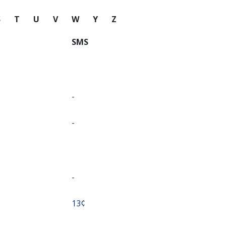
S
T
U
V
W
Y
Z
SMS
-
-
-
⁦13¢⁩