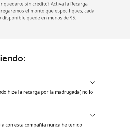
 quedarte sin crédito? Activa la Recarga
gregaremos el monto que especifiques, cada
o disponible quede en menos de ⁦$5⁩.
-
-
ciendo:
-
⁦17¢⁩
do hize la recarga por la madrugada( no lo
-
ia con esta compañía nunca he tenido