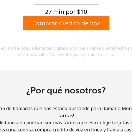
Un número
Un caracter especial
27 min por ⁦$10⁩
Comprar Crédito de Voz
es una tarjeta de llamadas digital disponible en línea y está hecho p
internacionales. No se entrega un producto físico.
Mantente en contacto para recibir nuestras mejores
ofertas.
Al abrir una cuenta en este sitio web, estoy de
acuerdo con estos
Términos y condiciones.
¿Por qué nosotros?
Únete
cio de llamadas que has estado buscando para llamar a Mon
tarifas!
istancia no podrían ser más fáciles que esto: elige tarjeta
rea una cuenta, compra crédito de voz en línea y llama a cas