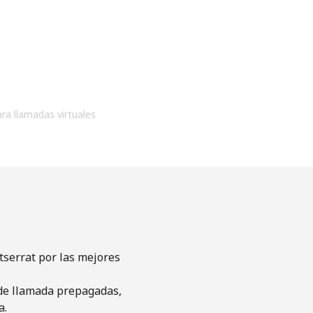
ara llamadas virtuales
tserrat por las mejores
s de llamada prepagadas,
a.