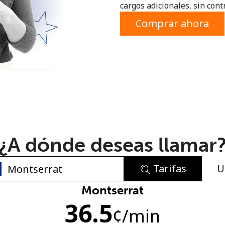
cargos adicionales, sin contr
o
Comprar ahora
¿A dónde deseas llamar
Tarifas
U
No se ha creado una contraseña
Montserrat
36.5
Mínimo 8 caracteres
¢
/min
Una letra mayúscula y una minúscula