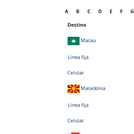
A
B
C
D
E
F
Destino
Macau
Línea fija
Celular
Macedonia
Línea fija
Celular