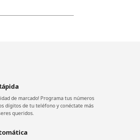
-
-
-
Rápida
-
ocidad de marcado! Programa tus números
os dígitos de tu teléfono y conéctate más
seres queridos.
-
tomática
-