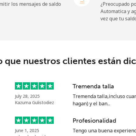
itir los mensajes de saldo
¿Preocupado por
Automatica y a
vez que tu sald
⁦109.9¢⁩
9 min por ⁦$10⁩
⁦108.9¢⁩
9 min por ⁦$10⁩
o que nuestros clientes están di
⁦53.9¢⁩
18 min por ⁦$10⁩
Tremenda talla
⁦53.9¢⁩
18 min por ⁦$10⁩
Tremenda talla,incluso cuan
July 28, 2025
Kazuma Gulistodiez
hagan) y el ban...
Profesionalidad
⁦39.5¢⁩
25 min por ⁦$10⁩
Tengo una buena experienc
June 1, 2025