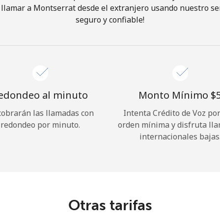
llamar a Montserrat desde el extranjero usando nuestro serv
seguro y confiable!
¡Hola!
Inicia sesión o
REGÍSTRATE →
edondeo al minuto
Monto Mínimo ⁦$5
cobrarán las llamadas con
Intenta Crédito de Voz po
redondeo por minuto.
orden mínima y disfruta ll
internacionales bajas
¿Olvidaste tu contraseña? →
Iniciar Sesión
Otras tarifas