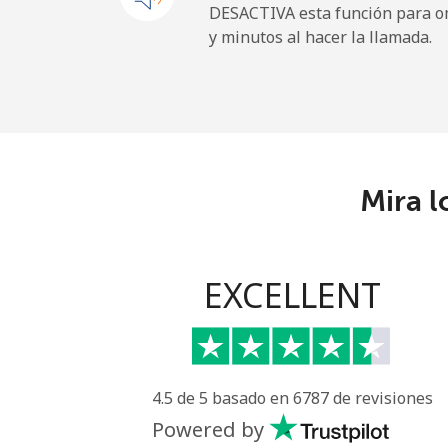
DESACTIVA esta función para om
y minutos al hacer la llamada.
Maldives
Línea fija
Celular
Mira l
Mali
Línea fija
EXCELLENT
Celular
Malta
4.5 de 5 basado en 6787 de revisiones
Línea fija
Powered by