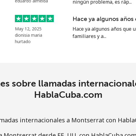
eduardo almeida
ningún problema, es ráp...
⁦58.5¢⁩
17 min por ⁦$10⁩
Hace ya algunos años q
Hace ya algunos años que ut
May 12, 2025
dionisia maria
familiares y a...
⁦10.5¢⁩
95 min por ⁦$10⁩
hurtado
⁦32.9¢⁩
30 min por ⁦$10⁩
es sobre llamadas internacional
⁦32.9¢⁩
30 min por ⁦$10⁩
HablaCuba.com
madas internacionales a Montserrat con Habl
⁦6.9¢⁩
144 min por ⁦$10⁩
 a Montserrat desde EE. UU. con HablaCuba.com
⁦30.9¢⁩
32 min por ⁦$10⁩