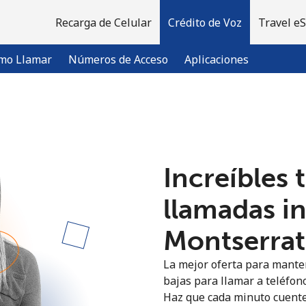
Recarga de Celular
Crédito de Voz
Travel e
mo Llamar
Números de Acceso
Aplicaciones
¡Bienvenido!
Increíbles 
¿Ya tienes una cuenta?
Inicia sesión →
llamadas i
Regístrate con
Montserrat 
La mejor oferta para manten
bajas para llamar a teléfono
Haz que cada minuto cuente