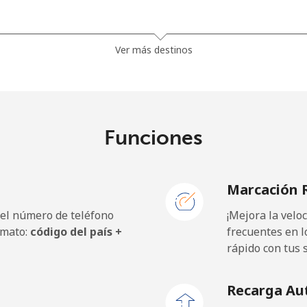
⁦81.9¢⁩
12 min por ⁦$10⁩
Ver más destinos
⁦88.5¢⁩
11 min por ⁦$10⁩
Funciones
⁦57.9¢⁩
17 min por ⁦$10⁩
Marcación 
⁦57.9¢⁩
17 min por ⁦$10⁩
 el número de teléfono
¡Mejora la vel
rmato:
código del país +
frecuentes en l
rápido con tus 
⁦1.5¢⁩
665 min por ⁦$10⁩
Recarga Au
⁦1.5¢⁩
665 min por ⁦$10⁩