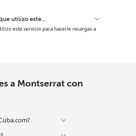
⁦8¢⁩
ue utilizo este…
ilizo este servicio para hacerle recargas a
-
-
es a Montserrat con
-
aCuba.com?
-
?
-