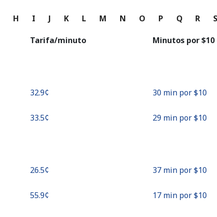
o
G
H
I
J
K
L
M
N
O
P
Q
R
Continuar con
Tarifa/minuto
Minutos por ⁦$10⁩
⁦32.9¢⁩
30 min por ⁦$10⁩
⁦33.5¢⁩
29 min por ⁦$10⁩
⁦26.5¢⁩
37 min por ⁦$10⁩
⁦55.9¢⁩
17 min por ⁦$10⁩