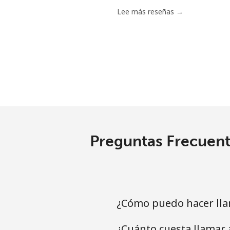
Celular
Lee más reseñas →
Mariana Islands
All country
Marshall Islands
Línea fija
Preguntas Frecuent
Celular
Martinique
¿Cómo puedo hacer lla
Línea fija
¿Cuánto cuesta llamar
Celular