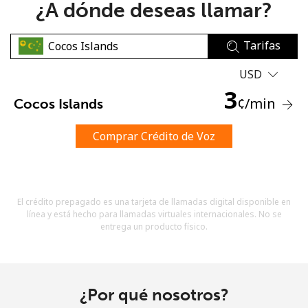
¿A dónde deseas llamar?
Tarifas
USD
3
¢
/min
Cocos Islands
No se ha creado una contraseña
Mínimo 8 caracteres
Comprar Crédito de Voz
Una letra mayúscula y una minúscula
Un número
Un caracter especial
El crédito prepagado es una tarjeta de llamadas digital disponible en
línea y está hecho para llamadas virtuales internacionales. No se
entrega un producto físico.
Mantente en contacto para recibir nuestras mejores
¿Por qué nosotros?
ofertas.