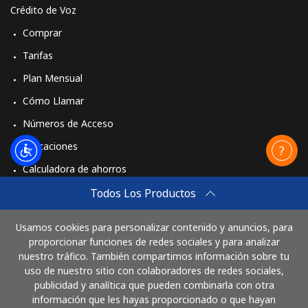
Crédito de Voz
Comprar
Tarifas
Plan Mensual
Cómo Llamar
Números de Acceso
Aplicaciones
Calculadora de ahorros
Travel eSIM
Todos Los Productos
Comprar
Usamos cookies para personalizar contenido y anuncios, para
Cómo funciona
proporcionar funciones de redes sociales y para analizar
nuestro tráfico. También compartimos información sobre tu
uso de nuestro sitio con colaboradores de redes sociales,
publicidad y analítica que pueden combinarla con otra
Paga con
información que les hayas proporcionado o que hayan