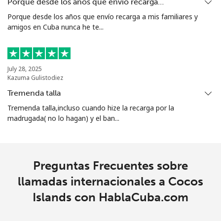
Porque desde los años que envío recarga…
All
⁦3¢⁩
333 min por ⁦$10⁩
-
Porque desde los años que envío recarga a mis familiares y
country
amigos en Cuba nunca he te...
Cocos Islands
July 28, 2025
Kazuma Gulistodiez
All
⁦3¢⁩
333 min por ⁦$10⁩
-
country
Tremenda talla
Tremenda talla,incluso cuando hize la recarga por la
Colombia
madrugada( no lo hagan) y el ban...
Línea fija
⁦1.6¢⁩
625 min por ⁦$10⁩
-
Preguntas Frecuentes sobre
Celular
⁦1.5¢⁩
665 min por ⁦$10⁩
⁦7¢⁩
llamadas internacionales a Cocos
Comoros
Islands con HablaCuba.com
Línea fija
⁦76.9¢⁩
13 min por ⁦$10⁩
-