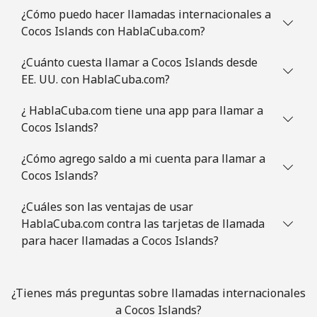
¿Cómo puedo hacer llamadas internacionales a
Celular
⁦78.5¢⁩
12 min por ⁦$10⁩
⁦5¢⁩
Cocos Islands con HablaCuba.com?
¿Cuánto cuesta llamar a Cocos Islands desde
Congo
EE. UU. con HablaCuba.com?
Línea fija
⁦80.9¢⁩
12 min por ⁦$10⁩
-
¿ HablaCuba.com tiene una app para llamar a
Cocos Islands?
Celular
⁦74.9¢⁩
13 min por ⁦$10⁩
⁦13¢⁩
¿Cómo agrego saldo a mi cuenta para llamar a
Cook Islands
Cocos Islands?
¿Cuáles son las ventajas de usar
Línea fija
⁦137.9¢⁩
7 min por ⁦$10⁩
-
HablaCuba.com contra las tarjetas de llamada
para hacer llamadas a Cocos Islands?
Celular
⁦137.9¢⁩
7 min por ⁦$10⁩
⁦5¢⁩
Costa Rica
¿Tienes más preguntas sobre llamadas internacionales
a Cocos Islands?