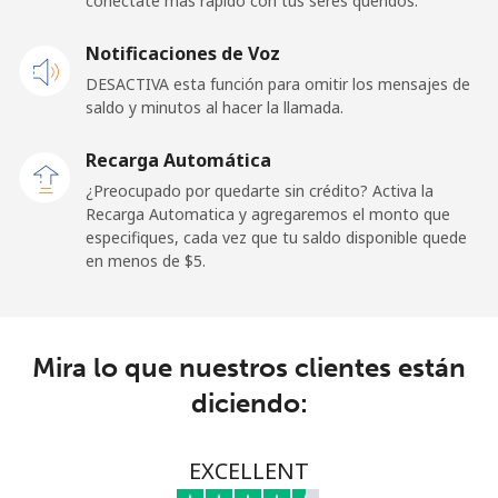
conéctate más rápido con tus seres queridos.
Celular
⁦25.5¢⁩
39 min por ⁦$10⁩
⁦15¢⁩
Notificaciones de Voz
Cayman Islands
DESACTIVA esta función para omitir los mensajes de
saldo y minutos al hacer la llamada.
Línea fija
⁦19.9¢⁩
50 min por ⁦$10⁩
-
Recarga Automática
Celular
⁦27.5¢⁩
36 min por ⁦$10⁩
-
¿Preocupado por quedarte sin crédito? Activa la
Recarga Automatica y agregaremos el monto que
Central African Republic
especifiques, cada vez que tu saldo disponible quede
en menos de ⁦$5⁩.
Línea fija
⁦88.5¢⁩
11 min por ⁦$10⁩
-
Celular
⁦73.9¢⁩
13 min por ⁦$10⁩
-
Mira lo que nuestros clientes están
diciendo:
Chad
Línea fija
⁦78.9¢⁩
12 min por ⁦$10⁩
-
EXCELLENT