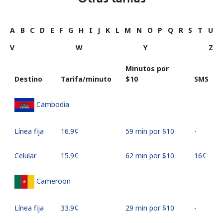
A
B
C
D
E
F
G
H
I
J
K
L
M
N
O
P
Q
R
S
T
U
V
W
Y
Z
Minutos por
Destino
Tarifa/minuto
⁦$10⁩
SMS
Cambodia
Línea fija
⁦16.9¢⁩
59 min por ⁦$10⁩
-
Celular
⁦15.9¢⁩
62 min por ⁦$10⁩
⁦16¢⁩
Cameroon
Línea fija
⁦33.9¢⁩
29 min por ⁦$10⁩
-