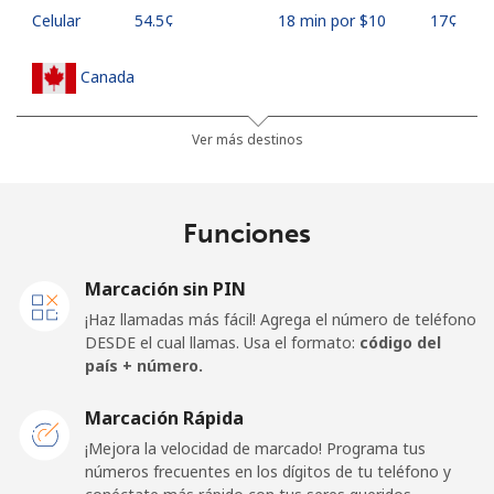
Celular
⁦54.5¢⁩
18 min por ⁦$10⁩
⁦17¢⁩
Canada
All
⁦1.5¢⁩
665 min por ⁦$10⁩
⁦15¢⁩
Ver más destinos
country
Cape Verde
Funciones
Línea fija
⁦33.9¢⁩
29 min por ⁦$10⁩
-
Marcación sin PIN
¡Haz llamadas más fácil! Agrega el número de teléfono
Celular
⁦39.5¢⁩
25 min por ⁦$10⁩
⁦16¢⁩
DESDE el cual llamas. Usa el formato:
código del
país + número.
Caribbean Netherlands
Marcación Rápida
Línea fija
⁦23.5¢⁩
42 min por ⁦$10⁩
-
¡Mejora la velocidad de marcado! Programa tus
números frecuentes en los dígitos de tu teléfono y