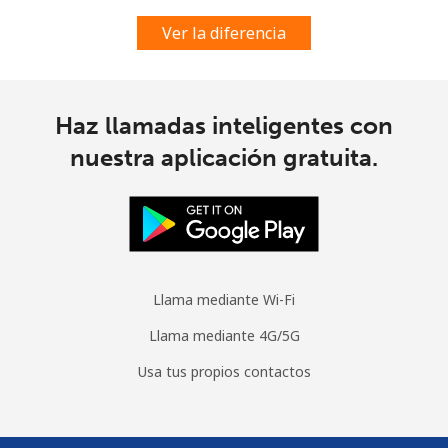
Línea fija
⁦21.5¢⁩
46 min por ⁦$10⁩
-
Ver la diferencia
Celular
⁦23.5¢⁩
42 min por ⁦$10⁩
-
Cyprus
Haz llamadas inteligentes con
nuestra aplicación gratuita.
Línea fija
⁦14.5¢⁩
68 min por ⁦$10⁩
-
Celular
⁦10.5¢⁩
95 min por ⁦$10⁩
⁦5¢⁩
Czechia
Llama mediante Wi-Fi
Línea fija
⁦2¢⁩
500 min por ⁦$10⁩
-
Llama mediante 4G/5G
Usa tus propios contactos
Celular
⁦3.9¢⁩
256 min por ⁦$10⁩
⁦8¢⁩