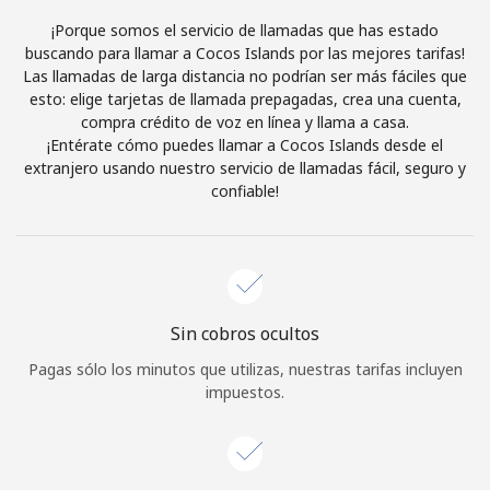
Al abrir una cuenta en este sitio web, estoy de acuerdo con
¡Porque somos el servicio de llamadas que has estado
estos
Términos y condiciones.
buscando para llamar a Cocos Islands por las mejores tarifas!
Las llamadas de larga distancia no podrían ser más fáciles que
esto: elige tarjetas de llamada prepagadas, crea una cuenta,
Únete
compra crédito de voz en línea y llama a casa.
¡Entérate cómo puedes llamar a Cocos Islands desde el
extranjero usando nuestro servicio de llamadas fácil, seguro y
confiable!
¡Hola!
Inicia sesión o
REGÍSTRATE →
Sin cobros ocultos
Pagas sólo los minutos que utilizas, nuestras tarifas incluyen
impuestos.
¿Olvidaste tu contraseña? →