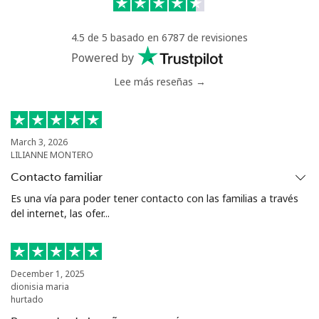
Celular
⁦71.5¢⁩
13 min por ⁦$10⁩
⁦16¢⁩
4.5 de 5 basado en 6787 de revisiones
Chile
Powered by
Lee más reseñas →
Línea fija
⁦4.5¢⁩
222 min por ⁦$10⁩
-
Celular
⁦1.6¢⁩
625 min por ⁦$10⁩
⁦8¢⁩
March 3, 2026
LILIANNE MONTERO
Santiago
⁦1.7¢⁩
588 min por ⁦$10⁩
-
Contacto familiar
China
Es una vía para poder tener contacto con las familias a través
del internet, las ofer...
Línea fija
⁦4.9¢⁩
204 min por ⁦$10⁩
-
Celular
⁦4.9¢⁩
204 min por ⁦$10⁩
-
December 1, 2025
dionisia maria
hurtado
Christmas Island