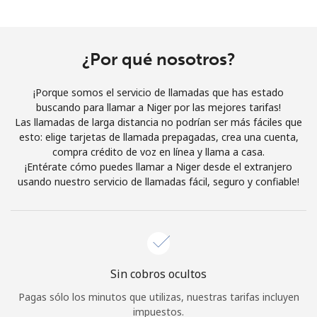
Al abrir una cuenta en este sitio web, estoy de acuerdo con
estos
Términos y condiciones.
¿Por qué nosotros?
Únete
¡Porque somos el servicio de llamadas que has estado
buscando para llamar a Niger por las mejores tarifas!
Las llamadas de larga distancia no podrían ser más fáciles que
esto: elige tarjetas de llamada prepagadas, crea una cuenta,
¡Hola!
compra crédito de voz en línea y llama a casa.
¡Entérate cómo puedes llamar a Niger desde el extranjero
usando nuestro servicio de llamadas fácil, seguro y confiable!
Inicia sesión o
REGÍSTRATE →
Sin cobros ocultos
¿Olvidaste tu contraseña? →
Pagas sólo los minutos que utilizas, nuestras tarifas incluyen
impuestos.