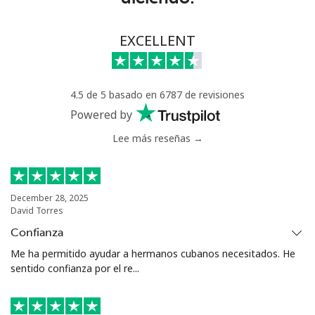
Línea fija
⁦53.9¢⁩
18 min por ⁦$10⁩
-
EXCELLENT
Celular
⁦47.9¢⁩
20 min por ⁦$10⁩
⁦32¢⁩
4.5 de 5 basado en 6787 de revisiones
Nigeria
Powered by
Lee más reseñas →
Línea fija
⁦21.5¢⁩
46 min por ⁦$10⁩
-
Celular
⁦16.5¢⁩
60 min por ⁦$10⁩
⁦35¢⁩
December 28, 2025
David Torres
Niue
Confianza
All
⁦205.9¢⁩
4 min por ⁦$10⁩
-
Me ha permitido ayudar a hermanos cubanos necesitados. He
country
sentido confianza por el re...
Norfolk Island