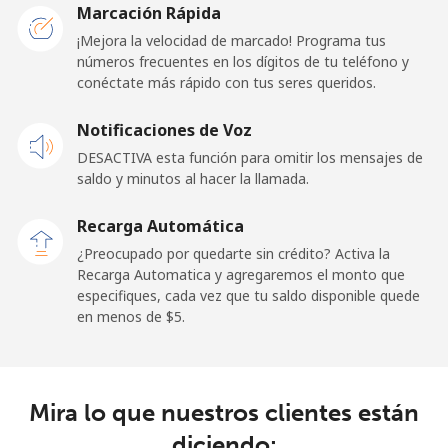
Marcación Rápida
Línea fija
⁦45.5¢⁩
21 min por ⁦$10⁩
-
¡Mejora la velocidad de marcado! Programa tus
números frecuentes en los dígitos de tu teléfono y
conéctate más rápido con tus seres queridos.
Celular
⁦48.9¢⁩
20 min por ⁦$10⁩
⁦11¢⁩
Notificaciones de Voz
New Zealand
DESACTIVA esta función para omitir los mensajes de
saldo y minutos al hacer la llamada.
Línea fija
⁦2.6¢⁩
384 min por ⁦$10⁩
-
Recarga Automática
Celular
⁦6.9¢⁩
144 min por ⁦$10⁩
⁦12¢⁩
¿Preocupado por quedarte sin crédito? Activa la
Recarga Automatica y agregaremos el monto que
Nicaragua
especifiques, cada vez que tu saldo disponible quede
en menos de ⁦$5⁩.
Línea fija
⁦19.5¢⁩
51 min por ⁦$10⁩
-
Celular
⁦33.9¢⁩
29 min por ⁦$10⁩
⁦27¢⁩
Mira lo que nuestros clientes están
diciendo:
Niger