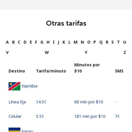
Otras tarifas
A
B
C
D
E
F
G
H
I
J
K
L
M
N
O
P
Q
R
S
T
U
V
W
Y
Z
Minutos por
Destino
Tarifa/minuto
⁦$10⁩
SMS
Namibia
Línea fija
⁦14.5¢⁩
68 min por ⁦$10⁩
-
Celular
⁦5.5¢⁩
181 min por ⁦$10⁩
⁦7¢⁩
Nauru