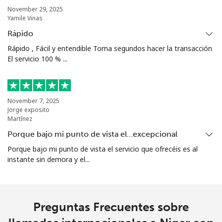
November 29, 2025
Yamile Vinas
All
⁦200.9¢⁩
4 min por ⁦$10⁩
-
country
Rápido
Rápido , Fácil y entendible Toma segundos hacer la transacción
North Korea
El servicio 100 % ...
All
⁦73.9¢⁩
13 min por ⁦$10⁩
-
country
November 7, 2025
Jorge exposito
Norway
Martínez
Porque bajo mi punto de vista el…excepcional
Línea fija
⁦1.5¢⁩
665 min por ⁦$10⁩
-
Porque bajo mi punto de vista el servicio que ofrecéis es al
instante sin demora y el...
Celular
⁦1.6¢⁩
625 min por ⁦$10⁩
⁦8¢⁩
Preguntas Frecuentes sobre