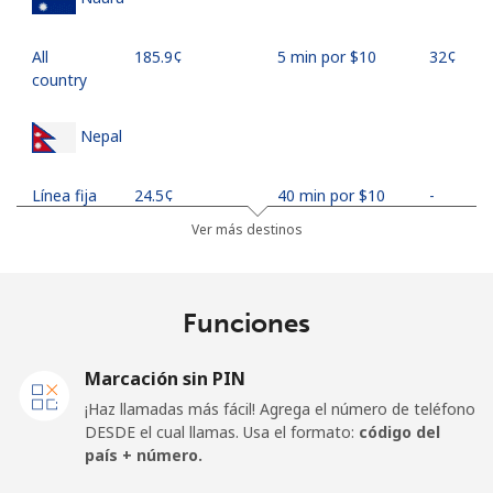
All
⁦185.9¢⁩
5 min por ⁦$10⁩
⁦32¢⁩
country
Nepal
Línea fija
⁦24.5¢⁩
40 min por ⁦$10⁩
-
Ver más destinos
Celular
⁦26.9¢⁩
37 min por ⁦$10⁩
-
Netherlands
Funciones
Línea fija
⁦1.5¢⁩
665 min por ⁦$10⁩
-
Marcación sin PIN
¡Haz llamadas más fácil! Agrega el número de teléfono
Celular
⁦22.5¢⁩
44 min por ⁦$10⁩
⁦13¢⁩
DESDE el cual llamas. Usa el formato:
código del
país + número.
New Caledonia