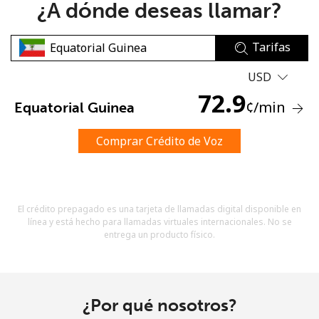
¿A dónde deseas llamar?
Tarifas
USD
72.9
¢
/min
Equatorial Guinea
No se ha creado una contraseña
Mínimo 8 caracteres
Comprar Crédito de Voz
Una letra mayúscula y una minúscula
Un número
Un caracter especial
El crédito prepagado es una tarjeta de llamadas digital disponible en
línea y está hecho para llamadas virtuales internacionales. No se
entrega un producto físico.
Mantente en contacto para recibir nuestras mejores
¿Por qué nosotros?
ofertas.