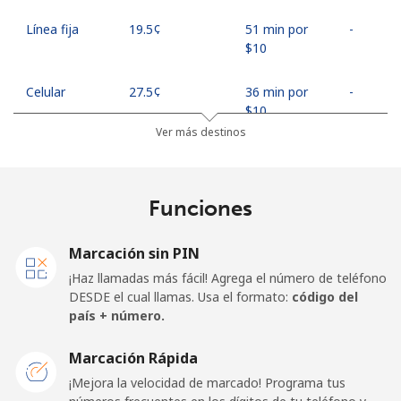
Línea fija
⁦19.5¢⁩
51 min por
-
⁦$10⁩
Celular
⁦27.5¢⁩
36 min por
-
⁦$10⁩
Ver más destinos
Egypt
Funciones
Línea fija
⁦13.9¢⁩
71 min por
-
⁦$10⁩
Marcación sin PIN
Celular
⁦19.5¢⁩
51 min por
-
¡Haz llamadas más fácil! Agrega el número de teléfono
⁦$10⁩
DESDE el cual llamas. Usa el formato:
código del
país + número.
Mobile -
⁦15.9¢⁩
62 min por
-
Etisalat
⁦$10⁩
Marcación Rápida
¡Mejora la velocidad de marcado! Programa tus
El Salvador