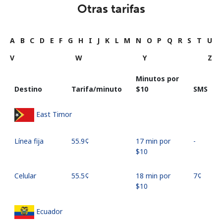
Otras tarifas
A
B
C
D
E
F
G
H
I
J
K
L
M
N
O
P
Q
R
S
T
U
V
W
Y
Z
Minutos por
Destino
Tarifa/minuto
⁦$10⁩
SMS
East Timor
Línea fija
⁦55.9¢⁩
17 min por
-
⁦$10⁩
Celular
⁦55.5¢⁩
18 min por
⁦7¢⁩
⁦$10⁩
Ecuador