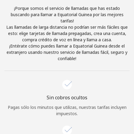
Al abrir una cuenta en este sitio web, estoy de acuerdo con
¡Porque somos el servicio de llamadas que has estado
estos
Términos y condiciones.
buscando para llamar a Equatorial Guinea por las mejores
tarifas!
Las llamadas de larga distancia no podrían ser más fáciles que
Únete
esto: elige tarjetas de llamada prepagadas, crea una cuenta,
compra crédito de voz en línea y llama a casa.
¡Entérate cómo puedes llamar a Equatorial Guinea desde el
extranjero usando nuestro servicio de llamadas fácil, seguro y
confiable!
¡Hola!
Inicia sesión o
REGÍSTRATE →
Sin cobros ocultos
Pagas sólo los minutos que utilizas, nuestras tarifas incluyen
impuestos.
¿Olvidaste tu contraseña? →