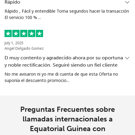
Celular
⁦20.5¢⁩
48 min por
⁦38¢⁩
Rápido
⁦$10⁩
Rápido , Fácil y entendible Toma segundos hacer la transacción
El servicio 100 % ...
Ethiopia
Línea fija
⁦31.5¢⁩
31 min por
-
July 1, 2025
⁦$10⁩
Angel Delgado Gomez
D muy contento y agradecido ahora por su oportuna
Celular
⁦29.9¢⁩
33 min por
-
y noble rectificación. Seguiré siendo un fiel cliente
⁦$10⁩
No me avisaron ni yo me di cuenta de que esta Oferta no
suponía el descuento promocio...
Preguntas Frecuentes sobre
llamadas internacionales a
Equatorial Guinea con