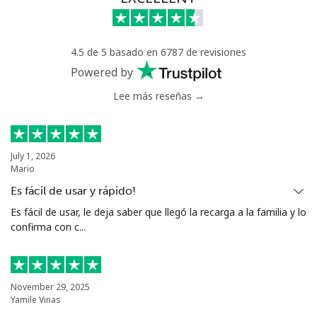
⁦$10⁩
Celular
⁦32.9¢⁩
30 min por
⁦8¢⁩
4.5 de 5 basado en 6787 de revisiones
⁦$10⁩
Powered by
Estonia
Lee más reseñas →
Línea fija
⁦1.5¢⁩
665 min por
-
⁦$10⁩
July 1, 2026
Mario
Celular
⁦48.5¢⁩
20 min por
⁦8¢⁩
Es fácil de usar y rápido!
⁦$10⁩
Es fácil de usar, le deja saber que llegó la recarga a la familia y lo
confirma con c...
Eswatini
Línea fija
⁦25.9¢⁩
38 min por
-
⁦$10⁩
November 29, 2025
Yamile Vinas