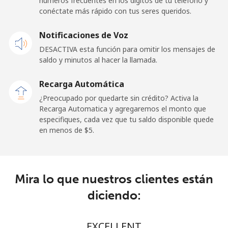
números frecuentes en los dígitos de tu teléfono y
conéctate más rápido con tus seres queridos.
Línea fija
⁦22.9¢⁩
43 min por
-
Notificaciones de Voz
⁦$10⁩
DESACTIVA esta función para omitir los mensajes de
Claro
⁦11.9¢⁩
84 min por
-
saldo y minutos al hacer la llamada.
Landlines
⁦$10⁩
Recarga Automática
Celular
⁦17.9¢⁩
55 min por
⁦11¢⁩
¿Preocupado por quedarte sin crédito? Activa la
⁦$10⁩
Recarga Automatica y agregaremos el monto que
especifiques, cada vez que tu saldo disponible quede
en menos de ⁦$5⁩.
Equatorial Guinea
All country
⁦72.9¢⁩
13 min por
-
⁦$10⁩
Mira lo que nuestros clientes están
diciendo:
Eritrea
Línea fija
⁦32.9¢⁩
30 min por
-
EXCELLENT