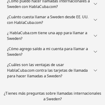
¿Cómo puedo hacer llamadas internacionales a
Sweden con HablaCuba.com?
Slovenia
¿Cuánto cuesta llamar a Sweden desde EE. UU.
con HablaCuba.com?
Línea fija
⁦34.5¢⁩
28 min por ⁦$10⁩
-
¿ HablaCuba.com tiene una app para llamar a
Celular
⁦55.5¢⁩
18 min por ⁦$10⁩
-
Sweden?
Solomon Islands
¿Cómo agrego saldo a mi cuenta para llamar a
Sweden?
All
⁦163.9¢⁩
6 min por ⁦$10⁩
-
¿Cuáles son las ventajas de usar
country
HablaCuba.com contra las tarjetas de llamada
para hacer llamadas a Sweden?
Somalia
Línea fija
⁦57.5¢⁩
17 min por ⁦$10⁩
-
¿Tienes más preguntas sobre llamadas internacionales
a Sweden?
Celular
⁦53.9¢⁩
18 min por ⁦$10⁩
-