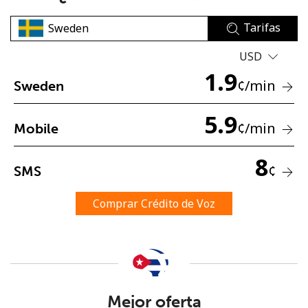
Tarifas
USD
1.9
¢
/min
Sweden
No se ha creado una contraseña
5.9
¢
/min
Mobile
Mínimo 8 caracteres
Una letra mayúscula y una minúscula
8
Un número
¢
SMS
Un caracter especial
Comprar Crédito de Voz
Mantente en contacto para recibir nuestras mejores
ofertas.
Mejor oferta