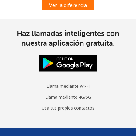
Spain
Ver la diferencia
Línea fija
⁦1.5¢⁩
665 min por ⁦$10⁩
-
Celular
⁦1.5¢⁩
665 min por ⁦$10⁩
⁦7¢⁩
Haz llamadas inteligentes con
nuestra aplicación gratuita.
Sri Lanka
Línea fija
⁦28.5¢⁩
35 min por ⁦$10⁩
-
Celular
⁦24.5¢⁩
40 min por ⁦$10⁩
-
Llama mediante Wi-Fi
St Helena
Llama mediante 4G/5G
Usa tus propios contactos
All
⁦283.5¢⁩
3 min por ⁦$10⁩
-
country
St Pierre And Miquelon