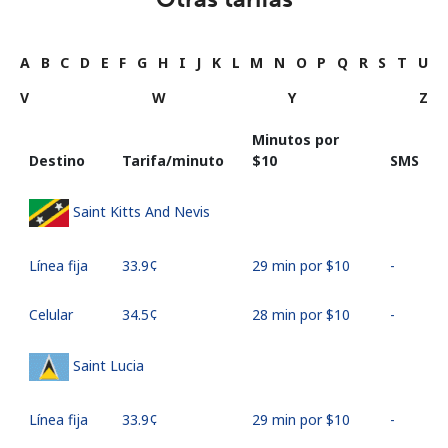
A
B
C
D
E
F
G
H
I
J
K
L
M
N
O
P
Q
R
S
T
U
V
W
Y
Z
Minutos por
Destino
Tarifa/minuto
⁦$10⁩
SMS
Saint Kitts And Nevis
Línea fija
⁦33.9¢⁩
29 min por ⁦$10⁩
-
Celular
⁦34.5¢⁩
28 min por ⁦$10⁩
-
Saint Lucia
Línea fija
⁦33.9¢⁩
29 min por ⁦$10⁩
-