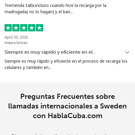
Tremenda talla,incluso cuando hize la recarga por la
Singapore
madrugada( no lo hagan) y el ban...
Línea fija
⁦1.9¢⁩
526 min por ⁦$10⁩
-
April 20, 2025
Celular
⁦1.9¢⁩
526 min por ⁦$10⁩
-
maura brinas
Siempre es muy rápido y eficiente en el…
Sint Maarten
Siempre es muy rápido y eficiente en el proceso de recarga los
celulares y también en...
Línea fija
⁦24.9¢⁩
40 min por ⁦$10⁩
-
Celular
⁦24.9¢⁩
40 min por ⁦$10⁩
-
Preguntas Frecuentes sobre
Slovakia
llamadas internacionales a Sweden
con HablaCuba.com
Línea fija
⁦1.5¢⁩
665 min por ⁦$10⁩
-
Celular
⁦3.5¢⁩
285 min por ⁦$10⁩
⁦9¢⁩