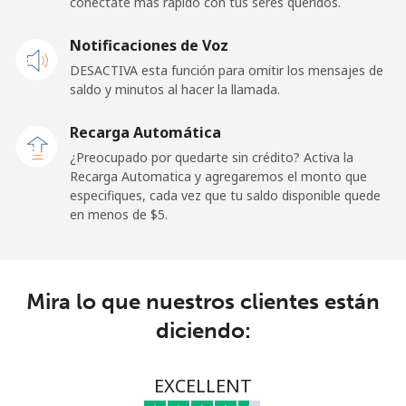
conéctate más rápido con tus seres queridos.
Celular
⁦23.5¢⁩
42 min por ⁦$10⁩
-
Notificaciones de Voz
DESACTIVA esta función para omitir los mensajes de
Sao Tome And Principe
saldo y minutos al hacer la llamada.
All
⁦214.9¢⁩
4 min por ⁦$10⁩
-
Recarga Automática
country
¿Preocupado por quedarte sin crédito? Activa la
Recarga Automatica y agregaremos el monto que
Saudi Arabia
especifiques, cada vez que tu saldo disponible quede
en menos de ⁦$5⁩.
Línea fija
⁦14.9¢⁩
67 min por ⁦$10⁩
-
Celular
⁦22.9¢⁩
43 min por ⁦$10⁩
-
Mira lo que nuestros clientes están
diciendo:
Senegal
Línea fija
⁦46.9¢⁩
21 min por ⁦$10⁩
-
EXCELLENT