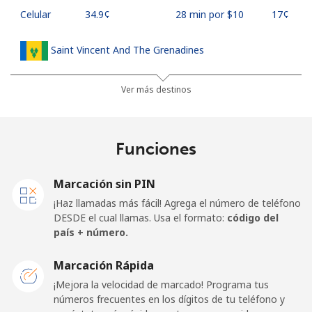
Celular
⁦34.9¢⁩
28 min por ⁦$10⁩
⁦17¢⁩
Saint Vincent And The Grenadines
Línea fija
⁦30.5¢⁩
32 min por ⁦$10⁩
-
Ver más destinos
Celular
⁦33.9¢⁩
29 min por ⁦$10⁩
-
Funciones
Samoa
Marcación sin PIN
Línea fija
⁦127.5¢⁩
7 min por ⁦$10⁩
-
¡Haz llamadas más fácil! Agrega el número de teléfono
DESDE el cual llamas. Usa el formato:
código del
Celular
⁦133.9¢⁩
7 min por ⁦$10⁩
⁦25¢⁩
país + número.
San Marino
Marcación Rápida
¡Mejora la velocidad de marcado! Programa tus
números frecuentes en los dígitos de tu teléfono y
Línea fija
⁦24.5¢⁩
40 min por ⁦$10⁩
-