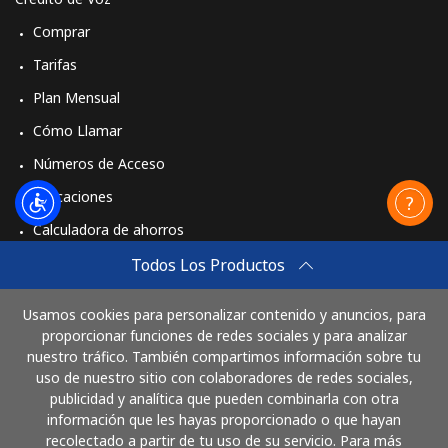
Comprar
Tarifas
Plan Mensual
Cómo Llamar
Números de Acceso
Aplicaciones
Calculadora de ahorros
Travel eSIM
Todos Los Productos
Comprar
Usamos cookies para personalizar contenido y anuncios, para
Cómo funciona
proporcionar funciones de redes sociales y para analizar
nuestro tráfico. También compartimos información sobre tu
uso de nuestro sitio con colaboradores de redes sociales,
publicidad y analítica que pueden combinarla con otra
Paga con
información que les hayas proporcionado o que hayan
recolectado a partir de tu uso de su servicio. Para más