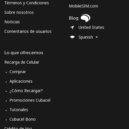
Sweden
Términos y Condiciones
MobileSIM.com
Sobre nosotros
Línea fija
⁦1.9¢⁩
526 min por ⁦$10⁩
-
Blog
Noticias
United States
Celular
⁦5.9¢⁩
169 min por ⁦$10⁩
⁦8¢⁩
Comentarios de usuarios
Spanish
Switzerland
Lo que ofrecemos
Línea fija
⁦4.5¢⁩
222 min por ⁦$10⁩
-
Recarga de Celular
Comprar
Celular
⁦16.9¢⁩
59 min por ⁦$10⁩
⁦11¢⁩
Aplicaciones
Syria
¿Cómo Recargar?
Promociones Cubacel
Línea fija
⁦24.9¢⁩
40 min por ⁦$10⁩
-
Tutoriales
Celular
⁦26.5¢⁩
37 min por ⁦$10⁩
⁦35¢⁩
Cubacel Bono
Crédito de Voz