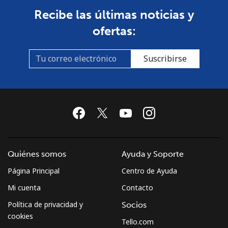
Recibe las últimas noticias y
Línea fija
⁦53.9¢⁩
18 min por ⁦$10⁩
-
ofertas:
Celular
⁦54.5¢⁩
18 min por ⁦$10⁩
-
Suscribirse
Sudan
Línea fija
⁦47.9¢⁩
20 min por ⁦$10⁩
-
Celular
⁦44.5¢⁩
22 min por ⁦$10⁩
⁦35¢⁩
Suriname
Quiénes somos
Ayuda y Soporte
Página Principal
Centro de Ayuda
Línea fija
⁦44.5¢⁩
22 min por ⁦$10⁩
-
Mi cuenta
Contacto
Celular
⁦46.5¢⁩
21 min por ⁦$10⁩
-
Política de privacidad y
Socios
cookies
Tello.com