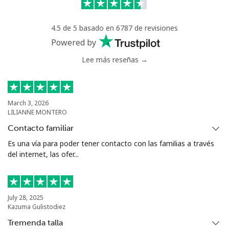
Celular
⁦40.9¢⁩
24 min por ⁦$10⁩
⁦27¢⁩
4.5 de 5 basado en 6787 de revisiones
Serbia
Powered by
Lee más reseñas →
Línea fija
⁦24.5¢⁩
40 min por ⁦$10⁩
-
Celular
⁦55.5¢⁩
18 min por ⁦$10⁩
-
March 3, 2026
LILIANNE MONTERO
Seychelles
Contacto familiar
Línea fija
⁦89.5¢⁩
11 min por ⁦$10⁩
-
Es una vía para poder tener contacto con las familias a través
del internet, las ofer...
Celular
⁦87.5¢⁩
11 min por ⁦$10⁩
-
Sierra Leone
July 28, 2025
Kazuma Gulistodiez
Celular
⁦61.9¢⁩
16 min por ⁦$10⁩
-
Tremenda talla