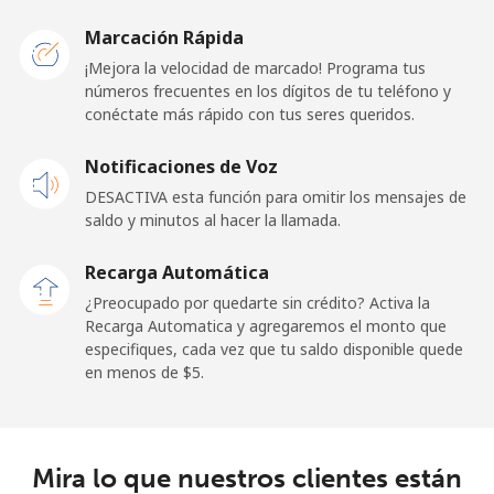
United Kingdom
Marcación Rápida
Línea fija
⁦1.5¢⁩
665 min por
-
¡Mejora la velocidad de marcado! Programa tus
⁦$10⁩
números frecuentes en los dígitos de tu teléfono y
conéctate más rápido con tus seres queridos.
Celular
⁦1.8¢⁩
555 min por
⁦12¢⁩
Notificaciones de Voz
⁦$10⁩
DESACTIVA esta función para omitir los mensajes de
Premium
⁦50.9¢⁩
19 min por
-
saldo y minutos al hacer la llamada.
⁦$10⁩
Recarga Automática
United States
¿Preocupado por quedarte sin crédito? Activa la
Recarga Automatica y agregaremos el monto que
especifiques, cada vez que tu saldo disponible quede
All country
⁦1.5¢⁩
665 min por
-
en menos de ⁦$5⁩.
⁦$10⁩
Uruguay
Mira lo que nuestros clientes están