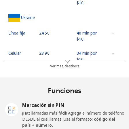
⁦$10⁩
Ukraine
Línea fija
⁦24.5¢⁩
40 min por
-
⁦$10⁩
Celular
⁦28.9¢⁩
34 min por
-
⁦$10⁩
Ver más destinos
United Arab Emirates
Funciones
Línea fija
⁦24.9¢⁩
40 min por
-
⁦$10⁩
Marcación sin PIN
Celular
⁦23.5¢⁩
42 min por
⁦19¢⁩
¡Haz llamadas más fácil! Agrega el número de teléfono
⁦$10⁩
DESDE el cual llamas. Usa el formato:
código del
país + número.