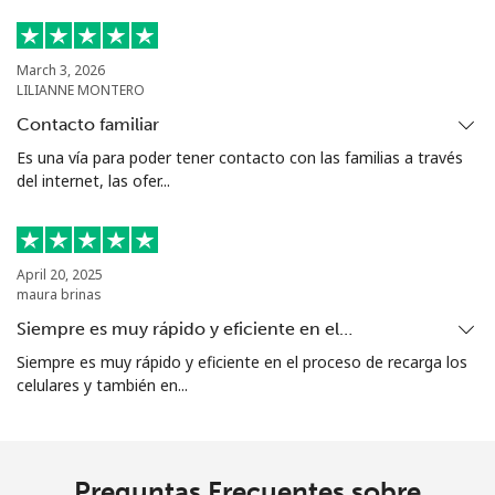
Celular
⁦17.5¢⁩
57 min por
⁦55¢⁩
⁦$10⁩
March 3, 2026
LILIANNE MONTERO
Tashkent
⁦16.9¢⁩
59 min por
-
⁦$10⁩
Contacto familiar
Es una vía para poder tener contacto con las familias a través
del internet, las ofer...
April 20, 2025
maura brinas
Siempre es muy rápido y eficiente en el…
Siempre es muy rápido y eficiente en el proceso de recarga los
celulares y también en...
Preguntas Frecuentes sobre