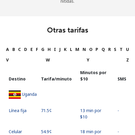
nítidas.
Otras tarifas
A
B
C
D
E
F
G
H
I
J
K
L
M
N
O
P
Q
R
S
T
U
V
W
Y
Z
Minutos por
Destino
Tarifa/minuto
⁦$10⁩
SMS
Uganda
Línea fija
⁦71.5¢⁩
13 min por
-
⁦$10⁩
Celular
⁦54.9¢⁩
18 min por
-