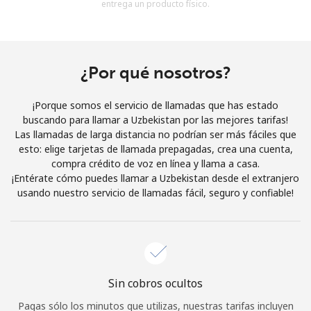
entrega un producto físico.
Al abrir una cuenta en este sitio web, estoy de acuerdo con
estos
Términos y condiciones.
Únete
¿Por qué nosotros?
¡Porque somos el servicio de llamadas que has estado
buscando para llamar a Uzbekistan por las mejores tarifas!
Las llamadas de larga distancia no podrían ser más fáciles que
¡Hola!
esto: elige tarjetas de llamada prepagadas, crea una cuenta,
compra crédito de voz en línea y llama a casa.
¡Entérate cómo puedes llamar a Uzbekistan desde el extranjero
Inicia sesión o
REGÍSTRATE →
usando nuestro servicio de llamadas fácil, seguro y confiable!
Sin cobros ocultos
¿Olvidaste tu contraseña? →
Pagas sólo los minutos que utilizas, nuestras tarifas incluyen