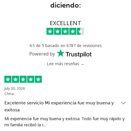
Línea fija
⁦8.9¢⁩
112 min por
-
diciendo:
⁦$10⁩
Celular
⁦26.9¢⁩
37 min por
⁦8¢⁩
EXCELLENT
⁦$10⁩
Montevideo
⁦6.5¢⁩
153 min por
-
4.5 de 5 basado en 6787 de revisiones
⁦$10⁩
Powered by
Us Virgin Islands
Lee más reseñas →
All country
⁦17.9¢⁩
55 min por
-
⁦$10⁩
July 30, 2026
China
Uzbekistan
Excelente servicio Mi experiencia fue muy buena y
exitosa
Línea fija
⁦17.5¢⁩
57 min por
-
Mi experiencia fue muy buena y exitosa. Todo fue muy rápido y
⁦$10⁩
mi familia recibió la r...