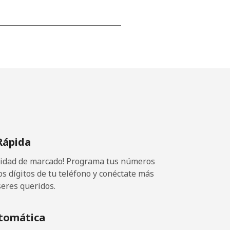
-
⁦13¢⁩
-
Rápida
⁦8¢⁩
ocidad de marcado! Programa tus números
-
os dígitos de tu teléfono y conéctate más
seres queridos.
tomática
-