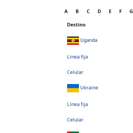
A
B
C
D
E
F
Destino
Uganda
Línea fija
Celular
Ukraine
Línea fija
Celular