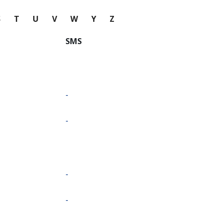
S
T
U
V
W
Y
Z
SMS
-
-
-
-