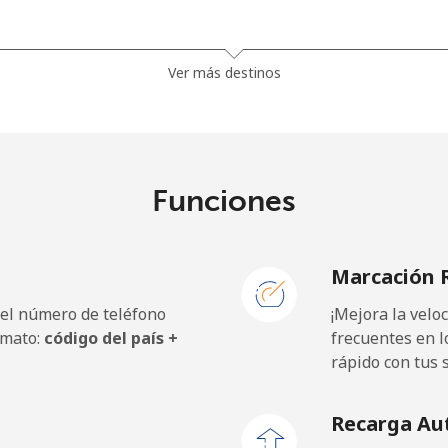
⁦23.5¢⁩
42 min por ⁦$10⁩
Ver más destinos
⁦21.5¢⁩
46 min por ⁦$10⁩
Funciones
⁦1.5¢⁩
665 min por ⁦$10⁩
Marcación 
⁦2.4¢⁩
416 min por ⁦$10⁩
 el número de teléfono
¡Mejora la vel
⁦42.5¢⁩
23 min por ⁦$10⁩
rmato:
código del país +
frecuentes en l
rápido con tus 
Recarga Au
⁦1.5¢⁩
665 min por ⁦$10⁩