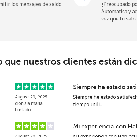
itir los mensajes de saldo
¿Preocupado por
Automatica y a
vez que tu sald
⁦9.5¢⁩
105 min por ⁦$10⁩
⁦24.9¢⁩
40 min por ⁦$10⁩
o que nuestros clientes están di
⁦6.5¢⁩
153 min por ⁦$10⁩
Siempre he estado sat
⁦17.5¢⁩
57 min por ⁦$10⁩
Siempre he estado satisfech
August 29, 2025
dionisia maria
tiempo utili...
hurtado
Mi experiencia con Ha
⁦16.9¢⁩
59 min por ⁦$10⁩
Mi experiencia con Hablacu
August 20, 2025