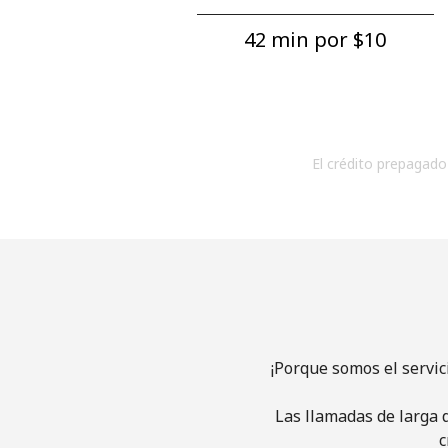
42 min por ⁦$10⁩
El crédito prepagado 
¡Porque somos el servi
Las llamadas de larga d
c