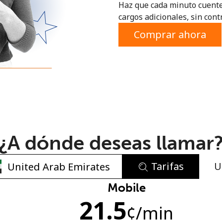
Haz que cada minuto cuente
o
cargos adicionales, sin contr
Comprar ahora
¿A dónde deseas llamar
Tarifas
U
No se ha creado una contraseña
Mobile
21.5
Mínimo 8 caracteres
¢
/min
Una letra mayúscula y una minúscula