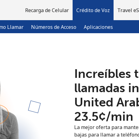
Recarga de Celular
Crédito de Voz
Travel e
mo Llamar
Números de Acceso
Aplicaciones
¡Bienvenido!
Increíbles 
¿Ya tienes una cuenta?
Inicia sesión →
llamadas i
United Ara
Regístrate con
⁦23.5¢⁩/min
La mejor oferta para manten
bajas para llamar a teléfon