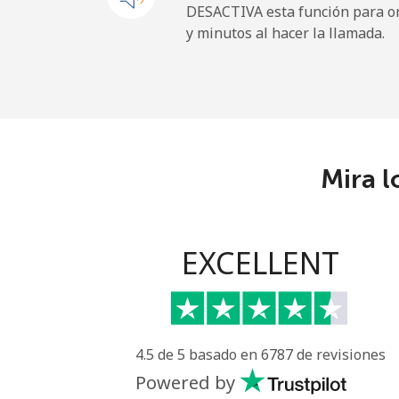
DESACTIVA esta función para om
y minutos al hacer la llamada.
Uruguay
Línea fija
Celular
Mira l
Montevideo
Us Virgin Islands
EXCELLENT
All country
Uzbekistan
4.5 de 5 basado en 6787 de revisiones
Línea fija
Powered by