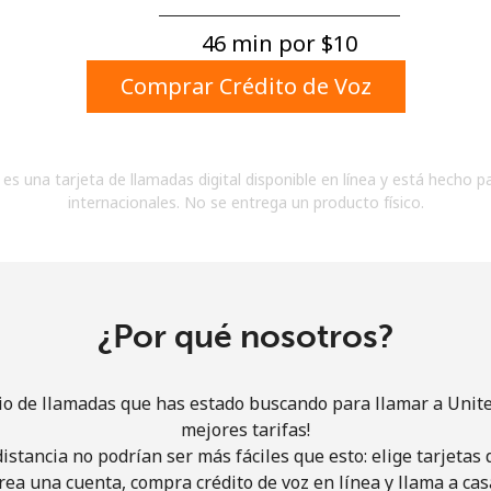
Un número
Un caracter especial
46 min por ⁦$10⁩
Comprar Crédito de Voz
es una tarjeta de llamadas digital disponible en línea y está hecho p
internacionales. No se entrega un producto físico.
Mantente en contacto para recibir nuestras mejores
ofertas.
Al abrir una cuenta en este sitio web, estoy de
acuerdo con estos
Términos y condiciones.
¿Por qué nosotros?
Únete
cio de llamadas que has estado buscando para llamar a Unite
mejores tarifas!
istancia no podrían ser más fáciles que esto: elige tarjeta
rea una cuenta, compra crédito de voz en línea y llama a cas