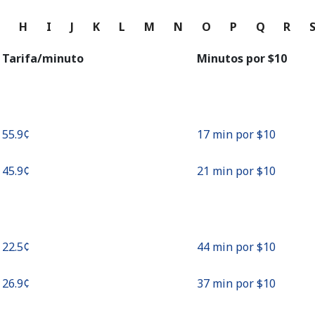
o
G
H
I
J
K
L
M
N
O
P
Q
R
Continuar con
Tarifa/minuto
Minutos por ⁦$10⁩
⁦55.9¢⁩
17 min por ⁦$10⁩
⁦45.9¢⁩
21 min por ⁦$10⁩
⁦22.5¢⁩
44 min por ⁦$10⁩
⁦26.9¢⁩
37 min por ⁦$10⁩