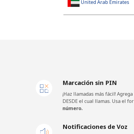
United Arab Emirates
Línea fija
Celular
United Kingdom
Línea fija
Marcación sin PIN
Celular
¡Haz llamadas más fácil! Agrega
Premium
DESDE el cual llamas. Usa el fo
número.
United States
Notificaciones de Voz
All country