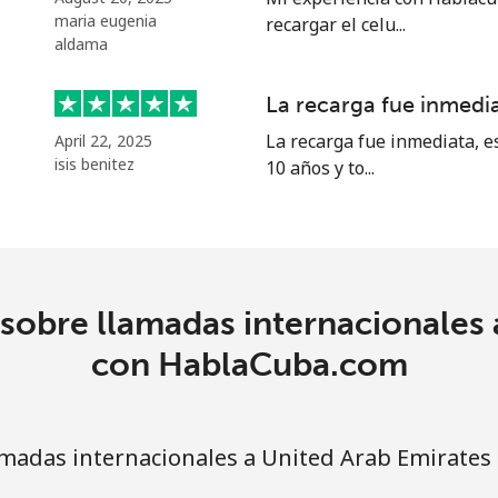
⁦16.9¢⁩
59 min por ⁦$10⁩
maria eugenia
recargar el celu...
aldama
⁦16.5¢⁩
60 min por ⁦$10⁩
La recarga fue inmedi
La recarga fue inmediata, es
April 22, 2025
isis benitez
10 años y to...
sobre llamadas internacionales 
con HablaCuba.com
madas internacionales a United Arab Emirates