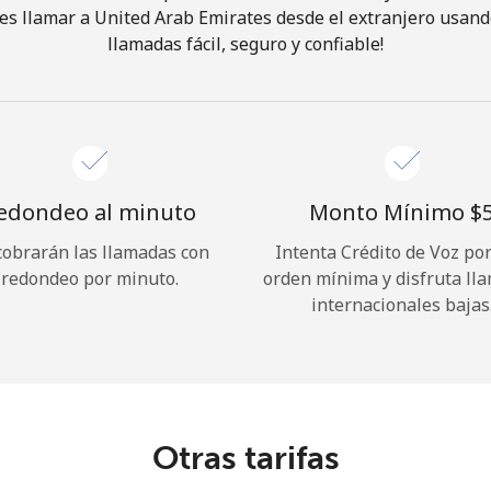
s llamar a United Arab Emirates desde el extranjero usand
llamadas fácil, seguro y confiable!
¡Hola!
Inicia sesión o
REGÍSTRATE →
edondeo al minuto
Monto Mínimo ⁦$5
cobrarán las llamadas con
Intenta Crédito de Voz po
redondeo por minuto.
orden mínima y disfruta ll
internacionales bajas
¿Olvidaste tu contraseña? →
Iniciar Sesión
Otras tarifas