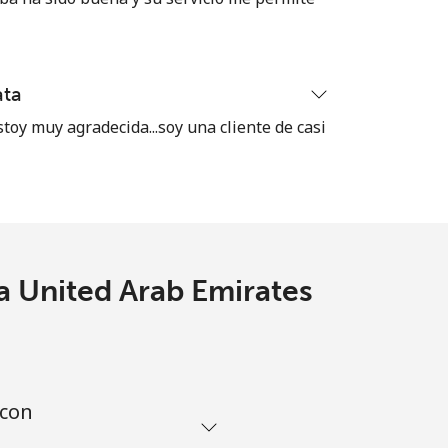
⁦38¢⁩
-
ata
toy muy agradecida...soy una cliente de casi
a United Arab Emirates
 con