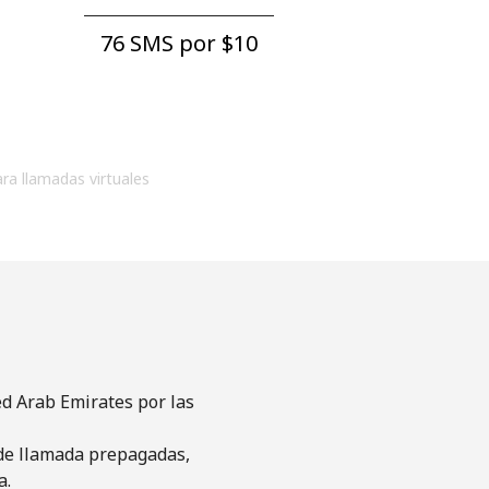
76 SMS por ⁦$10⁩
ara llamadas virtuales
d Arab Emirates por las
s de llamada prepagadas,
a.