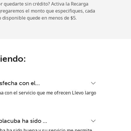
 quedarte sin crédito? Activa la Recarga
gregaremos el monto que especifiques, cada
o disponible quede en menos de ⁦$5⁩.
-
⁦5¢⁩
ciendo:
-
isfecha con el…
-
a con el servicio que me ofrecen Llevo largo
blacuba ha sido …
-
ba ha sido buena y su servicio me permite