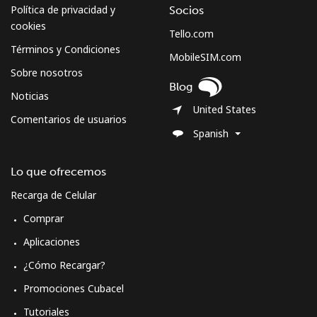
Celular
⁦34.9¢⁩
28 min por ⁦€10⁩
-
Política de privacidad y
Socios
cookies
Tello.com
Sweden
Términos y Condiciones
MobileSIM.com
Sobre nosotros
Línea fija
⁦1.2¢⁩
833 min por ⁦€10⁩
-
Blog
Noticias
United States
Celular
⁦3.9¢⁩
256 min por ⁦€10⁩
⁦7¢⁩
Comentarios de usuarios
Spanish
Switzerland
Lo que ofrecemos
Línea fija
⁦2.4¢⁩
416 min por ⁦€10⁩
-
Recarga de Celular
Comprar
Celular
⁦10.9¢⁩
91 min por ⁦€10⁩
⁦10¢⁩
Aplicaciones
Syria
¿Cómo Recargar?
Promociones Cubacel
Línea fija
⁦16.9¢⁩
59 min por ⁦€10⁩
-
Tutoriales