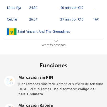
Línea fija
⁦24.5¢⁩
40 min por ⁦€10⁩
-
Celular
⁦26.5¢⁩
37 min por ⁦€10⁩
⁦16¢⁩
Saint Vincent And The Grenadines
Línea fija
⁦21.9¢⁩
45 min por ⁦€10⁩
-
Ver más destinos
Celular
⁦24.5¢⁩
40 min por ⁦€10⁩
-
Funciones
Samoa
Marcación sin PIN
Línea fija
⁦101.5¢⁩
9 min por ⁦€10⁩
-
¡Haz llamadas más fácil! Agrega el número de teléfono
DESDE el cual llamas. Usa el formato:
código del
Celular
⁦106.5¢⁩
9 min por ⁦€10⁩
⁦23¢⁩
país + número.
San Marino
Marcación Rápida