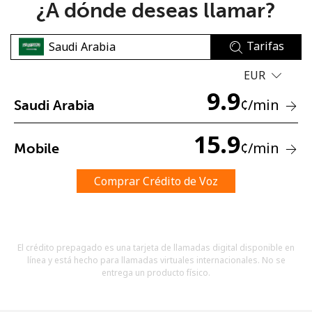
¿A dónde deseas llamar?
Tarifas
EUR
9.9
¢
/min
Saudi Arabia
No se ha creado una contraseña
Mínimo 8 caracteres
15.9
¢
/min
Mobile
Una letra mayúscula y una minúscula
Un número
Un caracter especial
Comprar Crédito de Voz
El crédito prepagado es una tarjeta de llamadas digital disponible en
línea y está hecho para llamadas virtuales internacionales. No se
entrega un producto físico.
Mantente en contacto para recibir nuestras mejores
ofertas.