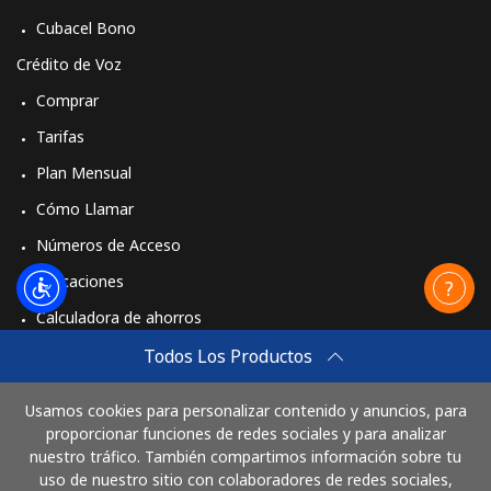
Celular
⁦17.9¢⁩
55 min por ⁦€10⁩
⁦31¢⁩
Cubacel Bono
Crédito de Voz
Comprar
Tarifas
Plan Mensual
Cómo Llamar
Números de Acceso
Aplicaciones
Calculadora de ahorros
Travel eSIM
Todos Los Productos
Comprar
Usamos cookies para personalizar contenido y anuncios, para
Cómo funciona
proporcionar funciones de redes sociales y para analizar
nuestro tráfico. También compartimos información sobre tu
uso de nuestro sitio con colaboradores de redes sociales,