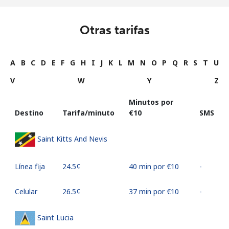
Otras tarifas
A
B
C
D
E
F
G
H
I
J
K
L
M
N
O
P
Q
R
S
T
U
V
W
Y
Z
Minutos por
Destino
Tarifa/minuto
⁦€10⁩
SMS
Saint Kitts And Nevis
Línea fija
⁦24.5¢⁩
40 min por ⁦€10⁩
-
Celular
⁦26.5¢⁩
37 min por ⁦€10⁩
-
Saint Lucia