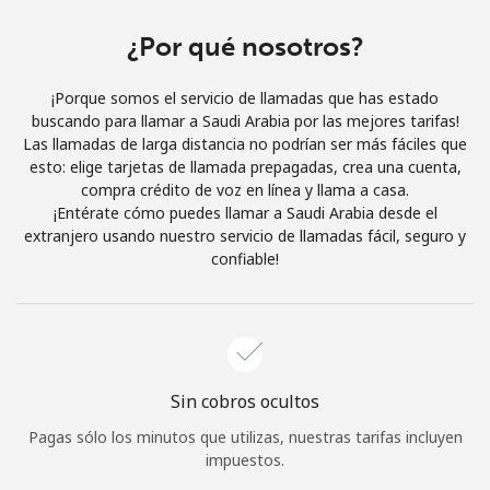
Al abrir una cuenta en este sitio web, estoy de acuerdo con
estos
Términos y condiciones.
¿Por qué nosotros?
¡Porque somos el servicio de llamadas que has estado
Únete
buscando para llamar a Saudi Arabia por las mejores tarifas!
Las llamadas de larga distancia no podrían ser más fáciles que
esto: elige tarjetas de llamada prepagadas, crea una cuenta,
compra crédito de voz en línea y llama a casa.
¡Entérate cómo puedes llamar a Saudi Arabia desde el
¡Hola!
extranjero usando nuestro servicio de llamadas fácil, seguro y
confiable!
Inicia sesión o
REGÍSTRATE →
Sin cobros ocultos
Pagas sólo los minutos que utilizas, nuestras tarifas incluyen
¿Olvidaste tu contraseña? →
impuestos.