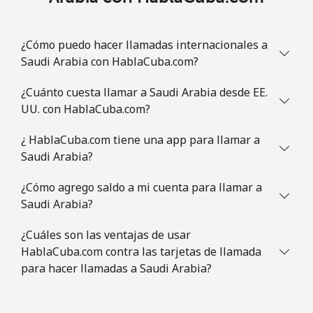
Línea fija
⁦1.2¢⁩
833 min por ⁦€10⁩
-
Celular
⁦1.8¢⁩
555 min por ⁦€10⁩
⁦8¢⁩
¿Cómo puedo hacer llamadas internacionales a
Saudi Arabia con HablaCuba.com?
Slovenia
¿Cuánto cuesta llamar a Saudi Arabia desde EE.
UU. con HablaCuba.com?
Línea fija
⁦25.9¢⁩
38 min por ⁦€10⁩
-
¿ HablaCuba.com tiene una app para llamar a
Celular
⁦41.9¢⁩
23 min por ⁦€10⁩
-
Saudi Arabia?
Solomon Islands
¿Cómo agrego saldo a mi cuenta para llamar a
Saudi Arabia?
All
⁦129.9¢⁩
7 min por ⁦€10⁩
-
¿Cuáles son las ventajas de usar
country
HablaCuba.com contra las tarjetas de llamada
para hacer llamadas a Saudi Arabia?
Somalia
Línea fija
⁦45.5¢⁩
21 min por ⁦€10⁩
-