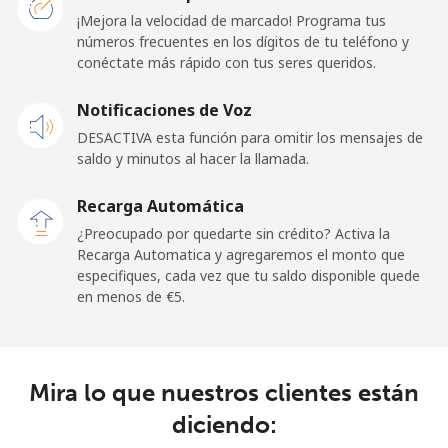
¡Mejora la velocidad de marcado! Programa tus
números frecuentes en los dígitos de tu teléfono y
Línea fija
⁦16.5¢⁩
60 min por ⁦€10⁩
-
conéctate más rápido con tus seres queridos.
Celular
⁦15.9¢⁩
62 min por ⁦€10⁩
-
Notificaciones de Voz
DESACTIVA esta función para omitir los mensajes de
Sao Tome And Principe
saldo y minutos al hacer la llamada.
All
⁦170.9¢⁩
5 min por ⁦€10⁩
-
Recarga Automática
country
¿Preocupado por quedarte sin crédito? Activa la
Recarga Automatica y agregaremos el monto que
Saudi Arabia
especifiques, cada vez que tu saldo disponible quede
en menos de ⁦€5⁩.
Línea fija
⁦9.9¢⁩
101 min por ⁦€10⁩
-
Celular
⁦15.9¢⁩
62 min por ⁦€10⁩
-
Mira lo que nuestros clientes están
diciendo:
Senegal