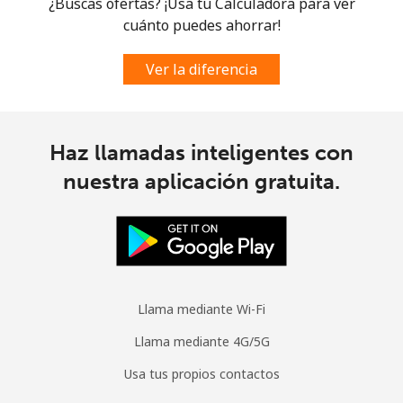
¿Buscas ofertas? ¡Usa tu Calculadora para ver
Celular
⁦55.9¢⁩
17 min por ⁦€10⁩
-
cuánto puedes ahorrar!
Spain
Ver la diferencia
Línea fija
⁦1.2¢⁩
833 min por ⁦€10⁩
-
Celular
⁦1.2¢⁩
833 min por ⁦€10⁩
⁦7¢⁩
Haz llamadas inteligentes con
nuestra aplicación gratuita.
Sri Lanka
Línea fija
⁦20.5¢⁩
48 min por ⁦€10⁩
-
Celular
⁦16.9¢⁩
59 min por ⁦€10⁩
-
Llama mediante Wi-Fi
St Helena
Llama mediante 4G/5G
Usa tus propios contactos
All
⁦225.5¢⁩
4 min por ⁦€10⁩
-
country