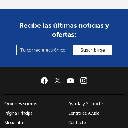
St Pierre And Miquelon
Recibe las últimas noticias y
Línea fija
⁦40.5¢⁩
24 min por ⁦€10⁩
-
ofertas:
Celular
⁦42.9¢⁩
23 min por ⁦€10⁩
-
Suscribirse
Sudan
Línea fija
⁦35.9¢⁩
27 min por ⁦€10⁩
-
Celular
⁦33.5¢⁩
29 min por ⁦€10⁩
⁦31¢⁩
Suriname
Quiénes somos
Ayuda y Soporte
Página Principal
Centro de Ayuda
Línea fija
⁦33.5¢⁩
29 min por ⁦€10⁩
-
Mi cuenta
Contacto