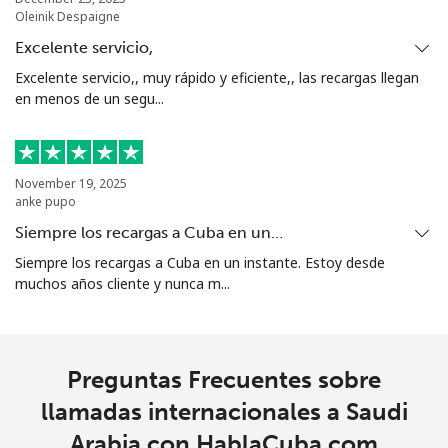
Oleinik Despaigne
Celular
⁦48.9¢⁩
20 min por ⁦€10⁩
-
Excelente servicio,
Excelente servicio,, muy rápido y eficiente,, las recargas llegan
Singapore
en menos de un segu...
Línea fija
⁦1.2¢⁩
833 min por ⁦€10⁩
-
November 19, 2025
Celular
⁦1.2¢⁩
833 min por ⁦€10⁩
-
anke pupo
Siempre los recargas a Cuba en un…
Sint Maarten
Siempre los recargas a Cuba en un instante. Estoy desde
muchos años cliente y nunca m...
Línea fija
⁦16.9¢⁩
59 min por ⁦€10⁩
-
Celular
⁦16.9¢⁩
59 min por ⁦€10⁩
-
Preguntas Frecuentes sobre
Slovakia
llamadas internacionales a Saudi
Arabia con HablaCuba.com