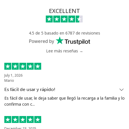
Línea fija
⁦35.5¢⁩
28 min por ⁦€10⁩
-
EXCELLENT
Celular
⁦30.5¢⁩
32 min por ⁦€10⁩
⁦24¢⁩
4.5 de 5 basado en 6787 de revisiones
Serbia
Powered by
Lee más reseñas →
Línea fija
⁦16.9¢⁩
59 min por ⁦€10⁩
-
Celular
⁦43.9¢⁩
22 min por ⁦€10⁩
-
July 1, 2026
Mario
Seychelles
Es fácil de usar y rápido!
Línea fija
⁦70.9¢⁩
14 min por ⁦€10⁩
-
Es fácil de usar, le deja saber que llegó la recarga a la familia y lo
confirma con c...
Celular
⁦69.5¢⁩
14 min por ⁦€10⁩
-
Sierra Leone
December 23, 2025