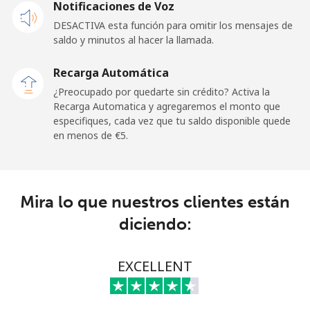
Notificaciones de Voz
⁦€10⁩
DESACTIVA esta función para omitir los mensajes de
saldo y minutos al hacer la llamada.
Malaysia
Recarga Automática
Línea fija
⁦1.2¢⁩
833 min por
-
¿Preocupado por quedarte sin crédito? Activa la
⁦€10⁩
Recarga Automatica y agregaremos el monto que
especifiques, cada vez que tu saldo disponible quede
Celular
⁦1.2¢⁩
833 min por
-
en menos de ⁦€5⁩.
⁦€10⁩
Maldives
Mira lo que nuestros clientes están
Línea fija
⁦87.5¢⁩
11 min por
-
diciendo:
⁦€10⁩
Celular
⁦86.5¢⁩
11 min por
-
EXCELLENT
⁦€10⁩