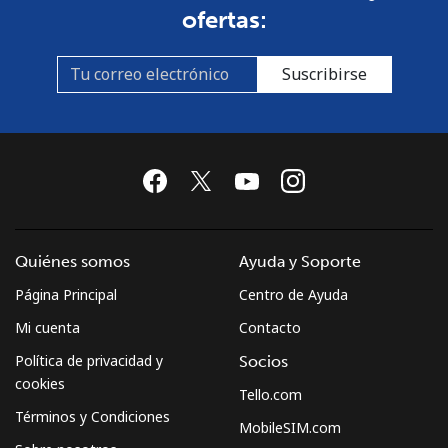
ofertas:
Línea fija
⁦1.7¢⁩
588 min por
-
⁦€10⁩
Suscribirse
Celular
⁦1.3¢⁩
769 min por
-
⁦€10⁩
Montenegro
Línea fija
⁦31.5¢⁩
31 min por
-
⁦€10⁩
Quiénes somos
Ayuda y Soporte
Página Principal
Centro de Ayuda
Celular
⁦47.5¢⁩
21 min por
-
⁦€10⁩
Mi cuenta
Contacto
Política de privacidad y
Socios
Montserrat
cookies
Tello.com
Términos y Condiciones
All country
⁦27.9¢⁩
35 min por
-
MobileSIM.com
⁦€10⁩