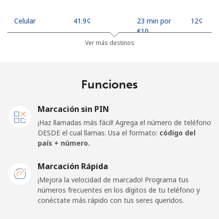
Celular
⁦41.9¢⁩
23 min por
⁦12¢⁩
⁦€10⁩
Ver más destinos
Madagascar
Funciones
Línea fija
⁦64.9¢⁩
15 min por
-
⁦€10⁩
Marcación sin PIN
Celular
⁦69.9¢⁩
14 min por
-
¡Haz llamadas más fácil! Agrega el número de teléfono
⁦€10⁩
DESDE el cual llamas. Usa el formato:
código del
país + número.
Malawi
Marcación Rápida
Línea fija
⁦45.9¢⁩
21 min por
-
¡Mejora la velocidad de marcado! Programa tus
⁦€10⁩
números frecuentes en los dígitos de tu teléfono y
conéctate más rápido con tus seres queridos.
Celular
⁦45.9¢⁩
21 min por
-