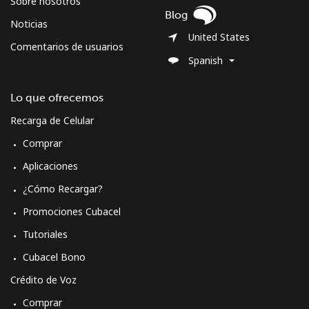
Sobre nosotros
Blog
Noticias
Morocco
United States
Comentarios de usuarios
Spanish
Línea fija
⁦11.9¢⁩
84 min por
-
⁦€10⁩
Lo que ofrecemos
Celular
⁦61.9¢⁩
16 min por
-
Recarga de Celular
⁦€10⁩
Comprar
Mozambique
Aplicaciones
¿Cómo Recargar?
Línea fija
⁦26.9¢⁩
37 min por
-
Promociones Cubacel
⁦€10⁩
Tutoriales
Celular
⁦27.5¢⁩
36 min por
-
Cubacel Bono
⁦€10⁩
Crédito de Voz
Mobile -
⁦34.5¢⁩
28 min por
-
Comprar