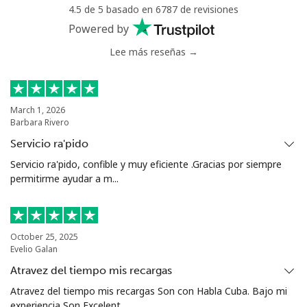
Mali
4.5 de 5 basado en 6787 de revisiones
Powered by
Línea fija
⁦40.5¢⁩
24 min por
-
Lee más reseñas →
⁦€10⁩
Celular
⁦42.9¢⁩
23 min por
⁦16¢⁩
⁦€10⁩
March 1, 2026
Barbara Rivero
Malta
Servicio ra'pido
Servicio ra'pido, confible y muy eficiente .Gracias por siempre
Línea fija
⁦29.9¢⁩
33 min por
-
permitirme ayudar a m...
⁦€10⁩
Celular
⁦46.5¢⁩
21 min por
⁦7¢⁩
⁦€10⁩
October 25, 2025
Evelio Galan
Mariana Islands
Atravez del tiempo mis recargas
Atravez del tiempo mis recargas Son con Habla Cuba. Bajo mi
experiencia Son Excelent...