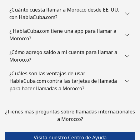
Mauritania
¿Cuánto cuesta llamar a Morocco desde EE. UU.
con HablaCuba.com?
Línea fija
⁦68.9¢⁩
14 min por
-
⁦€10⁩
¿ HablaCuba.com tiene una app para llamar a
Morocco?
Celular
⁦70.9¢⁩
14 min por
-
⁦€10⁩
¿Cómo agrego saldo a mi cuenta para llamar a
Morocco?
Mauritius
¿Cuáles son las ventajas de usar
HablaCuba.com contra las tarjetas de llamada
Línea fija
⁦4.9¢⁩
204 min por
-
para hacer llamadas a Morocco?
⁦€10⁩
Celular
⁦4.5¢⁩
222 min por
⁦28¢⁩
¿Tienes más preguntas sobre llamadas internacionales
⁦€10⁩
a Morocco?
Mayotte Island
Visita nuestro Centro de Ayuda