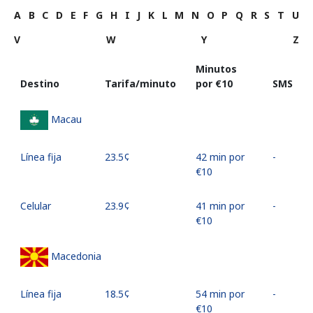
A
B
C
D
E
F
G
H
I
J
K
L
M
N
O
P
Q
R
S
T
U
V
W
Y
Z
Minutos
Destino
Tarifa/minuto
por ⁦€10⁩
SMS
Macau
Línea fija
⁦23.5¢⁩
42 min por
-
⁦€10⁩
Celular
⁦23.9¢⁩
41 min por
-
⁦€10⁩
Macedonia
Línea fija
⁦18.5¢⁩
54 min por
-
⁦€10⁩