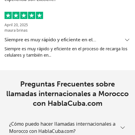
All country
⁦6.9¢⁩
144 min por
-
⁦€10⁩
Marshall Islands
April 20, 2025
maura brinas
Línea fija
⁦24.9¢⁩
40 min por
-
Siempre es muy rápido y eficiente en el…
⁦€10⁩
Siempre es muy rápido y eficiente en el proceso de recarga los
celulares y también en...
Celular
⁦24.9¢⁩
40 min por
-
⁦€10⁩
Martinique
Preguntas Frecuentes sobre
llamadas internacionales a Morocco
Línea fija
⁦3.9¢⁩
256 min por
-
con HablaCuba.com
⁦€10⁩
Celular
⁦22.5¢⁩
44 min por
-
¿Cómo puedo hacer llamadas internacionales a
⁦€10⁩
Morocco con HablaCuba.com?