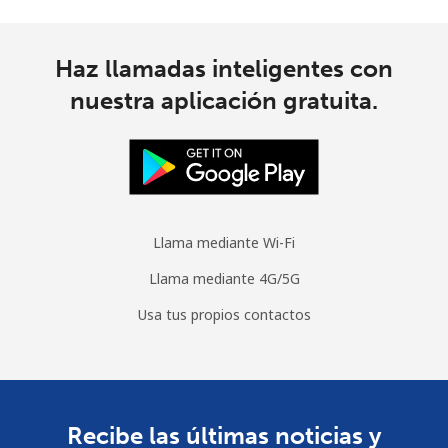
Moldova
Haz llamadas inteligentes con
Línea fija
⁦29.9¢⁩
33 min por
-
nuestra aplicación gratuita.
⁦€10⁩
Celular
⁦29.9¢⁩
33 min por
⁦28¢⁩
⁦€10⁩
Monaco
Llama mediante Wi-Fi
Llama mediante 4G/5G
Línea fija
⁦31.9¢⁩
31 min por
-
⁦€10⁩
Usa tus propios contactos
Celular
⁦40.5¢⁩
24 min por
⁦9¢⁩
⁦€10⁩
Mongolia
Recibe las últimas noticias y