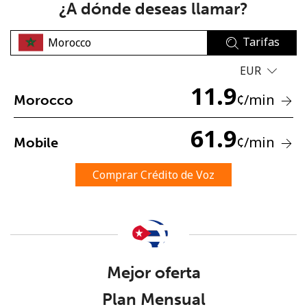
¿A dónde deseas llamar?
Tarifas
EUR
11.9
¢
/min
Morocco
No se ha creado una contraseña
61.9
Mínimo 8 caracteres
¢
/min
Mobile
Una letra mayúscula y una minúscula
Un número
Comprar Crédito de Voz
Un caracter especial
Mejor oferta
Mantente en contacto para recibir nuestras mejores
Plan Mensual
ofertas.