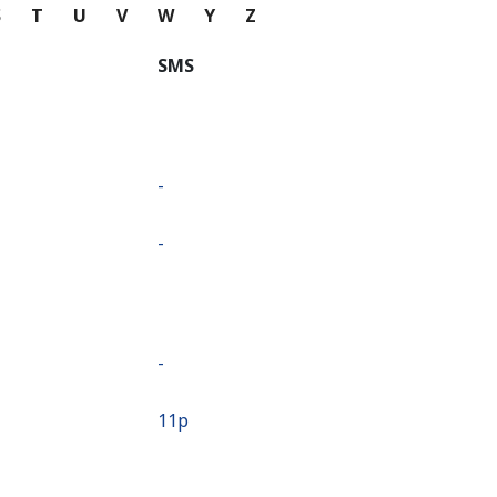
S
T
U
V
W
Y
Z
SMS
-
-
-
⁦11p⁩