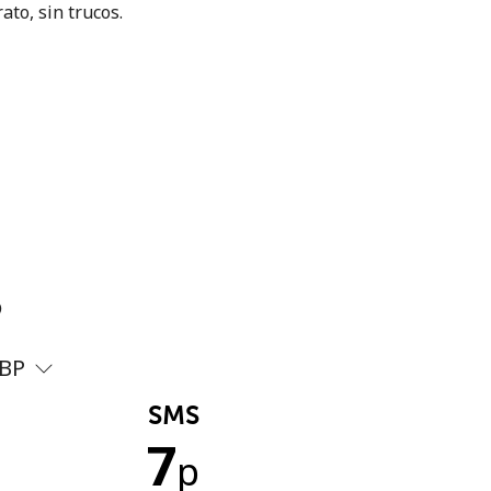
ato, sin trucos.
?
BP
SMS
7
p