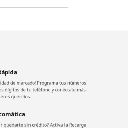
-
-
-
Rápida
-
ocidad de marcado! Programa tus números
os dígitos de tu teléfono y conéctate más
seres queridos.
-
tomática
-
 quedarte sin crédito? Activa la Recarga