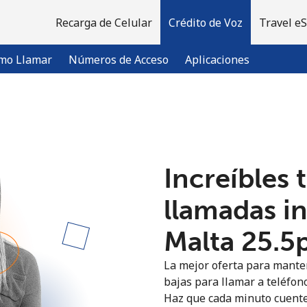
Recarga de Celular
Crédito de Voz
Travel e
mo Llamar
Números de Acceso
Aplicaciones
¡Bienvenido!
Increíbles 
¿Ya tienes una cuenta?
Inicia sesión →
llamadas i
Regístrate con
Malta ⁦25.5
La mejor oferta para manten
bajas para llamar a teléfono
Haz que cada minuto cuente