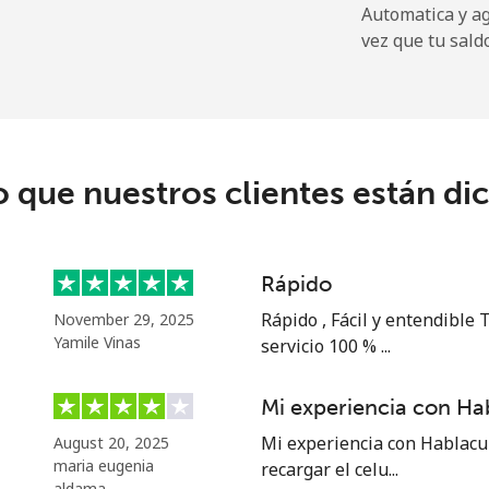
Automatica y a
vez que tu sald
⁦74.5p⁩
13 min por ⁦£10⁩
⁦73.9p⁩
13 min por ⁦£10⁩
o que nuestros clientes están di
⁦34.9p⁩
28 min por ⁦£10⁩
Rápido
⁦36.9p⁩
27 min por ⁦£10⁩
Rápido , Fácil y entendible
November 29, 2025
Yamile Vinas
servicio 100 % ...
Mi experiencia con Ha
⁦25.5p⁩
39 min por ⁦£10⁩
Mi experiencia con Hablacu
August 20, 2025
maria eugenia
recargar el celu...
⁦39.9p⁩
25 min por ⁦£10⁩
aldama