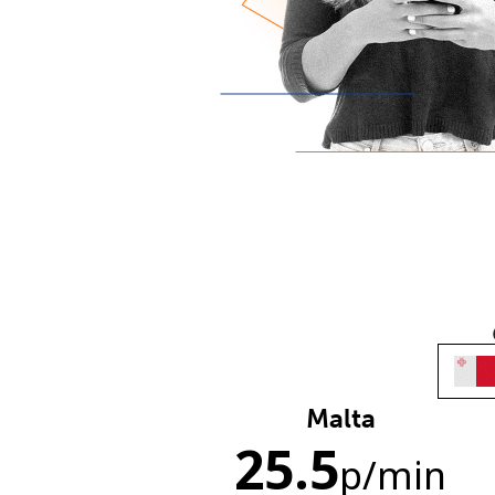
Malta
25.5
p
/min