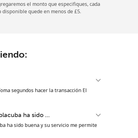
gregaremos el monto que especifiques, cada
o disponible quede en menos de ⁦£5⁩.
-
-
ciendo:
-
⁦14p⁩
 Toma segundos hacer la transacción El
blacuba ha sido …
-
ba ha sido buena y su servicio me permite
⁦7p⁩