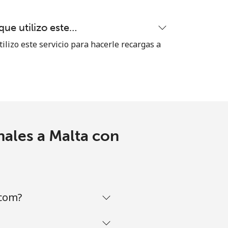
ue utilizo este…
ilizo este servicio para hacerle recargas a
-
-
nales a Malta con
-
-
.com?
-