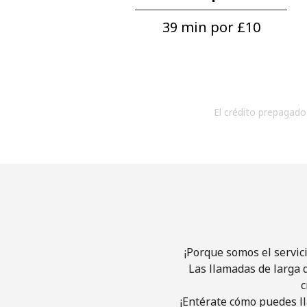
39 min por ⁦£10⁩
El crédito prepagado 
¡Porque somos el servic
Las llamadas de larga d
c
¡Entérate cómo puedes ll