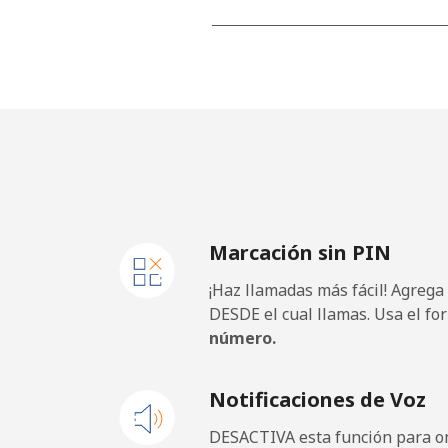
Línea fija
Celular
Malawi
Línea fija
Marcación sin PIN
Celular
¡Haz llamadas más fácil! Agrega
Malaysia
DESDE el cual llamas. Usa el fo
número.
Línea fija
Notificaciones de Voz
Celular
DESACTIVA esta función para om