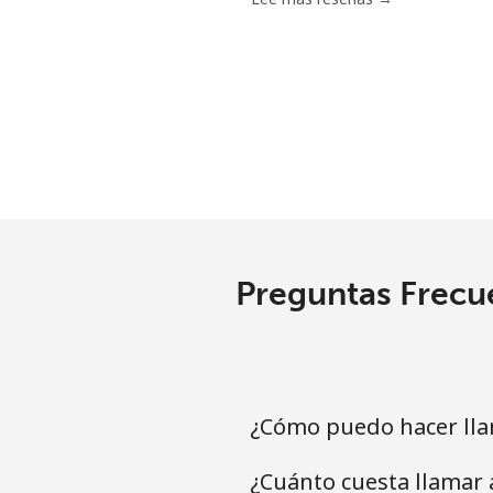
Mariana Islands
All country
Marshall Islands
Línea fija
Preguntas Frecue
Celular
Martinique
Línea fija
¿Cómo puedo hacer lla
Celular
¿Cuánto cuesta llamar