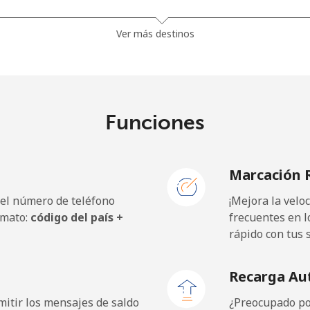
⁦55.5p⁩
18 min por ⁦£10⁩
Ver más destinos
⁦59.9p⁩
16 min por ⁦£10⁩
Funciones
⁦39.9p⁩
25 min por ⁦£10⁩
Marcación 
⁦39.9p⁩
25 min por ⁦£10⁩
 el número de teléfono
¡Mejora la vel
rmato:
código del país +
frecuentes en l
rápido con tus 
⁦1.2p⁩
833 min por ⁦£10⁩
Recarga Au
⁦1.2p⁩
833 min por ⁦£10⁩
itir los mensajes de saldo
¿Preocupado por