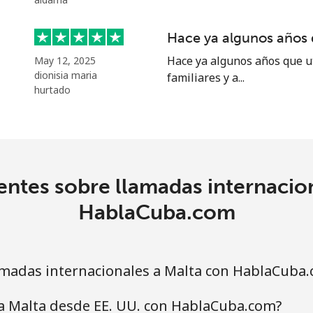
Hace ya algunos años q
Hace ya algunos años que ut
May 12, 2025
⁦5.9p⁩
169 min por ⁦£10⁩
dionisia maria
familiares y a...
hurtado
⁦21.5p⁩
46 min por ⁦£10⁩
ntes sobre llamadas internacio
⁦21.5p⁩
46 min por ⁦£10⁩
HablaCuba.com
⁦3.5p⁩
285 min por ⁦£10⁩
madas internacionales a Malta con HablaCuba
⁦19.5p⁩
51 min por ⁦£10⁩
 a Malta desde EE. UU. con HablaCuba.com?