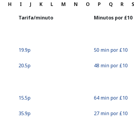
o
G
H
I
J
K
L
M
N
O
P
Q
R
Continuar con
Tarifa/minuto
Minutos por ⁦£10⁩
⁦19.9p⁩
50 min por ⁦£10⁩
⁦20.5p⁩
48 min por ⁦£10⁩
⁦15.5p⁩
64 min por ⁦£10⁩
⁦35.9p⁩
27 min por ⁦£10⁩