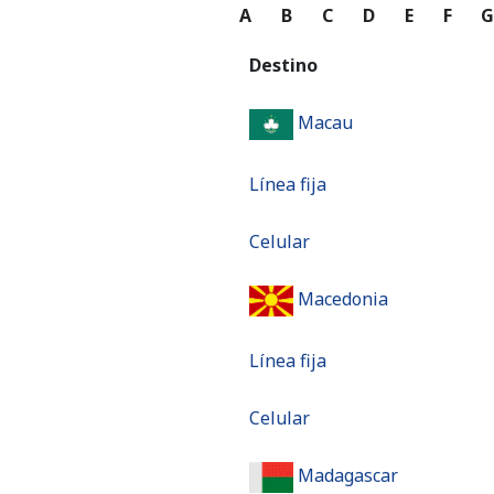
A
B
C
D
E
F
Destino
Macau
Línea fija
Celular
Macedonia
Línea fija
Celular
Madagascar