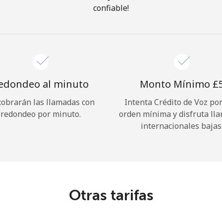
confiable!
¡Hola!
Inicia sesión o
REGÍSTRATE →
edondeo al minuto
Monto Mínimo ⁦£5
cobrarán las llamadas con
Intenta Crédito de Voz po
redondeo por minuto.
orden mínima y disfruta ll
internacionales bajas
¿Olvidaste tu contraseña? →
Iniciar Sesión
Otras tarifas