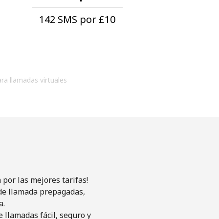
142 SMS por ⁦£10⁩
ara llamadas virtuales
por las mejores tarifas!
s de llamada prepagadas,
a.
 llamadas fácil, seguro y