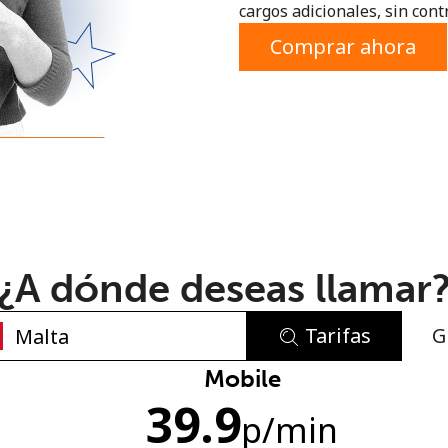
cargos adicionales, sin contr
o
Comprar ahora
¿A dónde deseas llamar
Tarifas
G
No se ha creado una contraseña
Mobile
39.9
Mínimo 8 caracteres
p
/min
Una letra mayúscula y una minúscula