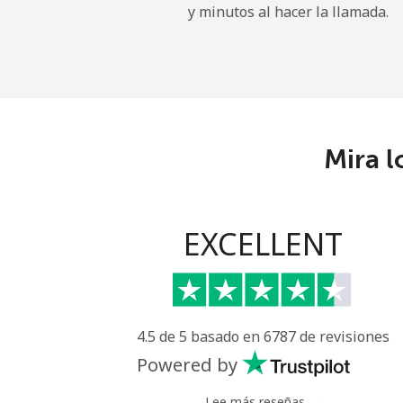
y minutos al hacer la llamada.
Maldives
Línea fija
Celular
Mira l
Mali
Línea fija
EXCELLENT
Celular
Malta
4.5 de 5 basado en 6787 de revisiones
Línea fija
Powered by
Celular
Lee más reseñas →