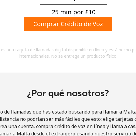
Un número
Un caracter especial
25 min por ⁦£10⁩
Comprar Crédito de Voz
es una tarjeta de llamadas digital disponible en línea y está hecho p
internacionales. No se entrega un producto físico.
Mantente en contacto para recibir nuestras mejores
ofertas.
Al abrir una cuenta en este sitio web, estoy de
acuerdo con estos
Términos y condiciones.
¿Por qué nosotros?
Únete
io de llamadas que has estado buscando para llamar a Malta 
istancia no podrían ser más fáciles que esto: elige tarjeta
rea una cuenta, compra crédito de voz en línea y llama a cas
amar a Malta desde el extranjero usando nuestro servicio de