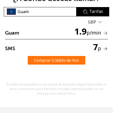
Tarifas
GBP
1.9
p
/min
Guam
No se ha creado una contraseña
7
p
SMS
Mínimo 8 caracteres
Una letra mayúscula y una minúscula
Un número
Comprar Crédito de Voz
Un caracter especial
El crédito prepagado es una tarjeta de llamadas digital disponible en
línea y está hecho para llamadas virtuales internacionales. No se
entrega un producto físico.
Mantente en contacto para recibir nuestras mejores
ofertas.