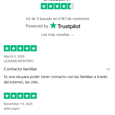
⁦£10⁩
Greece
4.5 de 5 basado en 6787 de revisiones
Powered by
Línea fija
⁦1.2p⁩
833 min por
-
Lee más reseñas →
⁦£10⁩
Celular
⁦1.2p⁩
833 min por
⁦7p⁩
⁦£10⁩
March 3, 2026
LILIANNE MONTERO
Greenland
Contacto familiar
Es una vía para poder tener contacto con las familias a través
Línea fija
⁦5.5p⁩
181 min por
-
del internet, las ofer...
⁦£10⁩
Celular
⁦5.9p⁩
169 min por
⁦4p⁩
⁦£10⁩
November 19, 2025
anke pupo