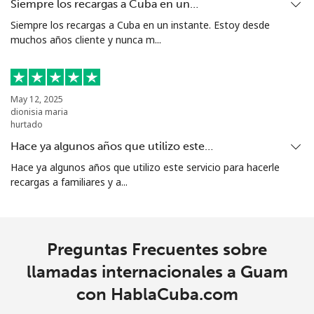
Grenada
Siempre los recargas a Cuba en un…
Siempre los recargas a Cuba en un instante. Estoy desde
muchos años cliente y nunca m...
Línea fija
⁦9.5p⁩
105 min por
-
⁦£10⁩
Celular
⁦19.5p⁩
51 min por
⁦7p⁩
May 12, 2025
⁦£10⁩
dionisia maria
hurtado
Guadeloupe
Hace ya algunos años que utilizo este…
Hace ya algunos años que utilizo este servicio para hacerle
Línea fija
⁦10.5p⁩
95 min por
-
recargas a familiares y a...
⁦£10⁩
Celular
⁦18.5p⁩
54 min por
-
⁦£10⁩
Preguntas Frecuentes sobre
llamadas internacionales a Guam
Guam
con HablaCuba.com