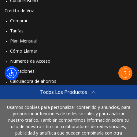
Cubacel Bono
Crédito de Voz
Comprar
Tarifas
Plan Mensual
Cómo Llamar
Números de Acceso
Aplicaciones
Calculadora de ahorros
Travel eSIM
Todos Los Productos
Comprar
Usamos cookies para personalizar contenido y anuncios, para
Cómo funciona
proporcionar funciones de redes sociales y para analizar
nuestro tráfico. También compartimos información sobre tu
uso de nuestro sitio con colaboradores de redes sociales,
publicidad y analítica que pueden combinarla con otra
Paga con