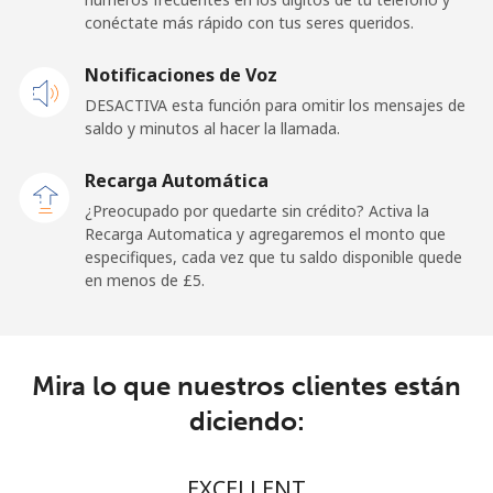
conéctate más rápido con tus seres queridos.
Celular
⁦1.2p⁩
833 min por
⁦9p⁩
Notificaciones de Voz
⁦£10⁩
DESACTIVA esta función para omitir los mensajes de
saldo y minutos al hacer la llamada.
Ghana
Recarga Automática
Línea fija
⁦21.9p⁩
45 min por
-
¿Preocupado por quedarte sin crédito? Activa la
⁦£10⁩
Recarga Automatica y agregaremos el monto que
especifiques, cada vez que tu saldo disponible quede
Celular
⁦16.9p⁩
59 min por
-
en menos de ⁦£5⁩.
⁦£10⁩
Gibraltar
Mira lo que nuestros clientes están
Línea fija
⁦5.5p⁩
181 min por
-
diciendo:
⁦£10⁩
Celular
⁦12.5p⁩
80 min por
-
EXCELLENT