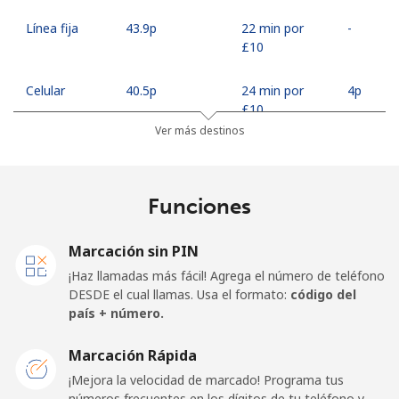
Línea fija
⁦43.9p⁩
22 min por
-
⁦£10⁩
Celular
⁦40.5p⁩
24 min por
⁦4p⁩
⁦£10⁩
Ver más destinos
Georgia
Funciones
Línea fija
⁦19.9p⁩
50 min por
-
⁦£10⁩
Marcación sin PIN
Celular
⁦24.9p⁩
40 min por
⁦13p⁩
¡Haz llamadas más fácil! Agrega el número de teléfono
⁦£10⁩
DESDE el cual llamas. Usa el formato:
código del
país + número.
Germany
Marcación Rápida
Línea fija
⁦1.2p⁩
833 min por
-
¡Mejora la velocidad de marcado! Programa tus
⁦£10⁩
números frecuentes en los dígitos de tu teléfono y