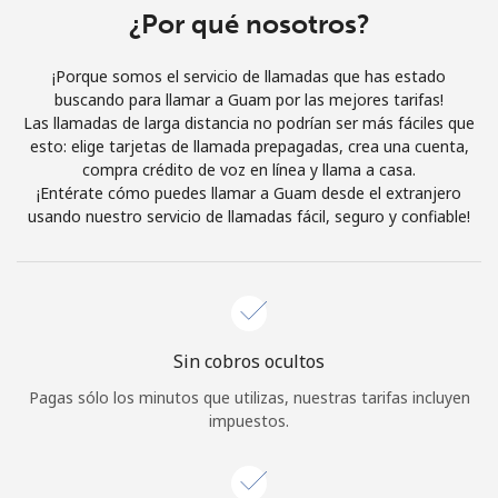
Al abrir una cuenta en este sitio web, estoy de acuerdo con
¿Por qué nosotros?
estos
Términos y condiciones.
¡Porque somos el servicio de llamadas que has estado
buscando para llamar a Guam por las mejores tarifas!
Únete
Las llamadas de larga distancia no podrían ser más fáciles que
esto: elige tarjetas de llamada prepagadas, crea una cuenta,
compra crédito de voz en línea y llama a casa.
¡Entérate cómo puedes llamar a Guam desde el extranjero
usando nuestro servicio de llamadas fácil, seguro y confiable!
¡Hola!
Inicia sesión o
REGÍSTRATE →
Sin cobros ocultos
Pagas sólo los minutos que utilizas, nuestras tarifas incluyen
impuestos.
¿Olvidaste tu contraseña? →