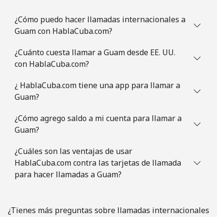
All country
⁦1.9p⁩
526 min por
⁦7p⁩
⁦£10⁩
¿Cómo puedo hacer llamadas internacionales a
Guam con HablaCuba.com?
Guatemala
¿Cuánto cuesta llamar a Guam desde EE. UU.
Línea fija
⁦11.5p⁩
86 min por
-
con HablaCuba.com?
⁦£10⁩
¿ HablaCuba.com tiene una app para llamar a
Guam?
Celular
⁦12.5p⁩
80 min por
⁦9p⁩
⁦£10⁩
¿Cómo agrego saldo a mi cuenta para llamar a
Guam?
Guinea
¿Cuáles son las ventajas de usar
Línea fija
⁦43.9p⁩
22 min por
-
HablaCuba.com contra las tarjetas de llamada
⁦£10⁩
para hacer llamadas a Guam?
Celular
⁦36.5p⁩
27 min por
⁦25p⁩
⁦£10⁩
¿Tienes más preguntas sobre llamadas internacionales