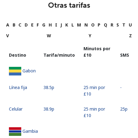
Otras tarifas
A
B
C
D
E
F
G
H
I
J
K
L
M
N
O
P
Q
R
S
T
U
V
W
Y
Z
Minutos por
Destino
Tarifa/minuto
⁦£10⁩
SMS
Gabon
Línea fija
⁦38.5p⁩
25 min por
-
⁦£10⁩
Celular
⁦38.9p⁩
25 min por
⁦25p⁩
⁦£10⁩
Gambia