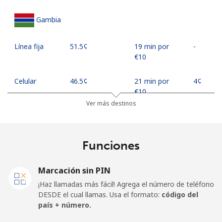
Gambia
Línea fija
⁦51.5¢⁩
19 min por
-
⁦€10⁩
Celular
⁦46.5¢⁩
21 min por
⁦4¢⁩
⁦€10⁩
Ver más destinos
Georgia
Funciones
Línea fija
⁦23.5¢⁩
42 min por
-
⁦€10⁩
Marcación sin PIN
Celular
⁦28.9¢⁩
34 min por
⁦14¢⁩
¡Haz llamadas más fácil! Agrega el número de teléfono
⁦€10⁩
DESDE el cual llamas. Usa el formato:
código del
país + número.
Germany