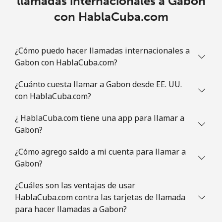
llamadas internacionales a Gabon
Guam
con HablaCuba.com
All country
⁦2.2¢⁩
454 min por
⁦7¢⁩
⁦€10⁩
¿Cómo puedo hacer llamadas internacionales a
Gabon con HablaCuba.com?
Guatemala
¿Cuánto cuesta llamar a Gabon desde EE. UU.
Línea fija
⁦13.5¢⁩
74 min por
-
con HablaCuba.com?
⁦€10⁩
¿ HablaCuba.com tiene una app para llamar a
Gabon?
Celular
⁦14.5¢⁩
68 min por
⁦10¢⁩
⁦€10⁩
¿Cómo agrego saldo a mi cuenta para llamar a
Gabon?
Guinea
¿Cuáles son las ventajas de usar
Línea fija
⁦51.5¢⁩
19 min por
-
HablaCuba.com contra las tarjetas de llamada
⁦€10⁩
para hacer llamadas a Gabon?