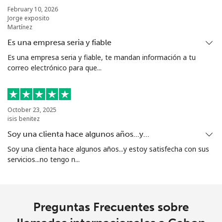
⁦€10⁩
February 10, 2026
Jorge exposito
Martínez
Grenada
Es una empresa seria y fiable
Es una empresa seria y fiable, te mandan información a tu
Línea fija
⁦10.9¢⁩
91 min por
-
correo electrónico para que...
⁦€10⁩
Celular
⁦22.5¢⁩
44 min por
⁦8¢⁩
⁦€10⁩
October 23, 2025
isis benitez
Guadeloupe
Soy una clienta hace algunos años...y…
Soy una clienta hace algunos años...y estoy satisfecha con sus
Línea fija
⁦11.9¢⁩
84 min por
-
servicios...no tengo n...
⁦€10⁩
Celular
⁦20.9¢⁩
47 min por
-
⁦€10⁩
Preguntas Frecuentes sobre