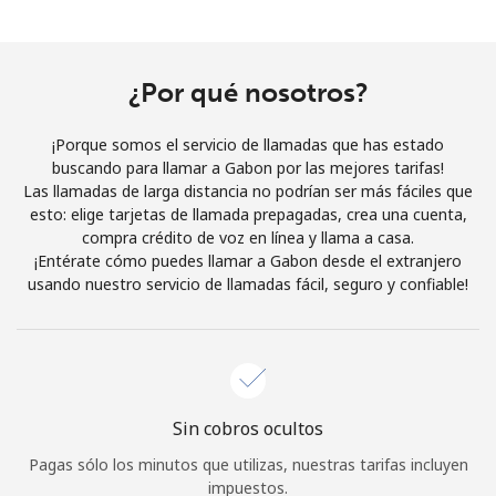
Al abrir una cuenta en este sitio web, estoy de acuerdo con
estos
Términos y condiciones.
¿Por qué nosotros?
Únete
¡Porque somos el servicio de llamadas que has estado
buscando para llamar a Gabon por las mejores tarifas!
Las llamadas de larga distancia no podrían ser más fáciles que
esto: elige tarjetas de llamada prepagadas, crea una cuenta,
¡Hola!
compra crédito de voz en línea y llama a casa.
¡Entérate cómo puedes llamar a Gabon desde el extranjero
usando nuestro servicio de llamadas fácil, seguro y confiable!
Inicia sesión o
REGÍSTRATE →
Sin cobros ocultos
¿Olvidaste tu contraseña? →
Pagas sólo los minutos que utilizas, nuestras tarifas incluyen
impuestos.