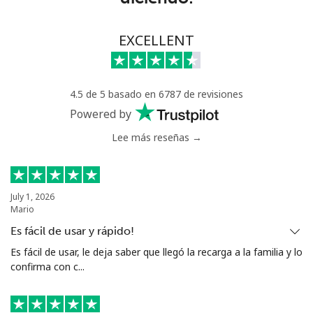
⁦€10⁩
Celular
⁦14.9¢⁩
67 min por
-
EXCELLENT
⁦€10⁩
Greece
4.5 de 5 basado en 6787 de revisiones
Powered by
Línea fija
⁦1.2¢⁩
833 min por
-
Lee más reseñas →
⁦€10⁩
Celular
⁦1.2¢⁩
833 min por
⁦7¢⁩
⁦€10⁩
July 1, 2026
Mario
Greenland
Es fácil de usar y rápido!
Es fácil de usar, le deja saber que llegó la recarga a la familia y lo
Línea fija
⁦6.5¢⁩
153 min por
-
confirma con c...
⁦€10⁩
Celular
⁦6.9¢⁩
144 min por
⁦5¢⁩