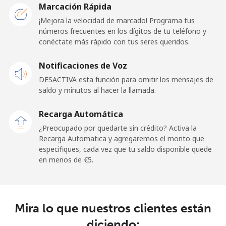
Marcación Rápida
Línea fija
⁦1.2¢⁩
833 min por
-
¡Mejora la velocidad de marcado! Programa tus
⁦€10⁩
números frecuentes en los dígitos de tu teléfono y
conéctate más rápido con tus seres queridos.
Celular
⁦1.2¢⁩
833 min por
⁦10¢⁩
Notificaciones de Voz
⁦€10⁩
DESACTIVA esta función para omitir los mensajes de
saldo y minutos al hacer la llamada.
Ghana
Recarga Automática
Línea fija
⁦25.9¢⁩
38 min por
-
¿Preocupado por quedarte sin crédito? Activa la
⁦€10⁩
Recarga Automatica y agregaremos el monto que
especifiques, cada vez que tu saldo disponible quede
Celular
⁦19.5¢⁩
51 min por
-
en menos de ⁦€5⁩.
⁦€10⁩
Gibraltar
Mira lo que nuestros clientes están
Línea fija
⁦5.9¢⁩
169 min por
-
diciendo: