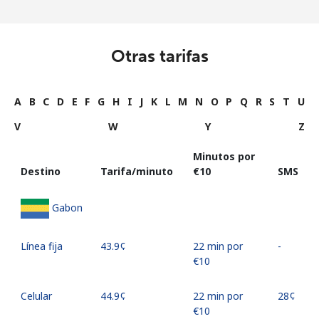
Otras tarifas
A
B
C
D
E
F
G
H
I
J
K
L
M
N
O
P
Q
R
S
T
U
V
W
Y
Z
Minutos por
Destino
Tarifa/minuto
⁦€10⁩
SMS
Gabon
Línea fija
⁦43.9¢⁩
22 min por
-
⁦€10⁩
Celular
⁦44.9¢⁩
22 min por
⁦28¢⁩
⁦€10⁩