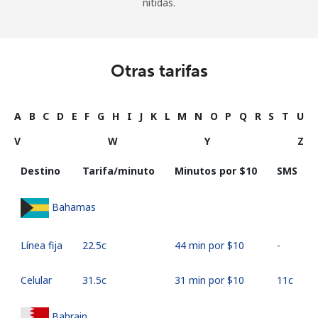
nítidas.
Otras tarifas
A
B
C
D
E
F
G
H
I
J
K
L
M
N
O
P
Q
R
S
T
U
V
W
Y
Z
Destino
Tarifa/minuto
Minutos por ⁦$10⁩
SMS
Bahamas
Línea fija
⁦22.5c⁩
44 min por ⁦$10⁩
-
Celular
⁦31.5c⁩
31 min por ⁦$10⁩
⁦11c⁩
Bahrain