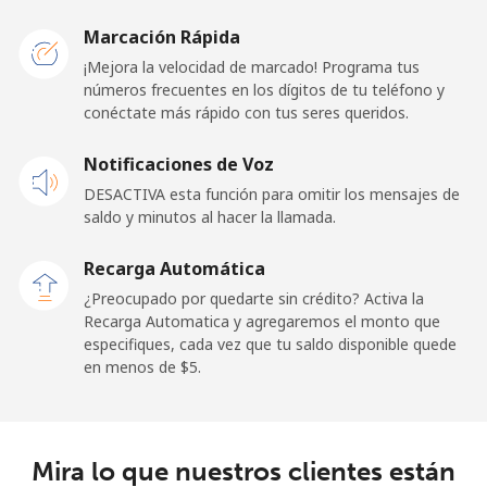
Belarus
Marcación Rápida
¡Mejora la velocidad de marcado! Programa tus
Línea fija
⁦67.9c⁩
14 min por ⁦$10⁩
-
números frecuentes en los dígitos de tu teléfono y
conéctate más rápido con tus seres queridos.
Celular
⁦61.9c⁩
16 min por ⁦$10⁩
-
Notificaciones de Voz
Belgium
DESACTIVA esta función para omitir los mensajes de
saldo y minutos al hacer la llamada.
Línea fija
⁦2.3c⁩
434 min por ⁦$10⁩
-
Recarga Automática
Celular
⁦42.5c⁩
23 min por ⁦$10⁩
⁦17c⁩
¿Preocupado por quedarte sin crédito? Activa la
Recarga Automatica y agregaremos el monto que
especifiques, cada vez que tu saldo disponible quede
Belize
en menos de ⁦$5⁩.
Línea fija
⁦35.9c⁩
27 min por ⁦$10⁩
-
Celular
⁦36.5c⁩
27 min por ⁦$10⁩
⁦22c⁩
Mira lo que nuestros clientes están