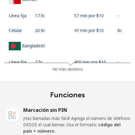
Línea fija
⁦17.5c⁩
57 min por ⁦$10⁩
-
Celular
⁦20.9c⁩
47 min por ⁦$10⁩
⁦8c⁩
Bangladesh
Línea fija
⁦2.5c⁩
400 min por ⁦$10⁩
-
Ver más destinos
Celular
⁦2.2c⁩
454 min por ⁦$10⁩
-
Barbados
Funciones
Línea fija
⁦32.9c⁩
30 min por ⁦$10⁩
-
Marcación sin PIN
¡Haz llamadas más fácil! Agrega el número de teléfono
Celular
⁦37.5c⁩
26 min por ⁦$10⁩
-
DESDE el cual llamas. Usa el formato:
código del
país + número.