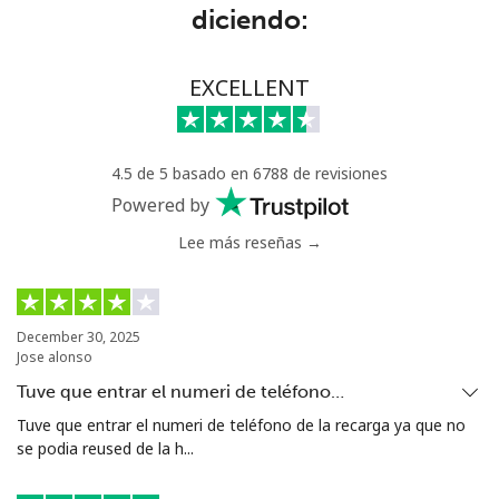
diciendo:
Benin
EXCELLENT
Línea fija
⁦66.5c⁩
15 min por ⁦$10⁩
-
Celular
⁦67.9c⁩
14 min por ⁦$10⁩
-
4.5 de 5 basado en 6788 de revisiones
Bermuda
Powered by
Lee más reseñas →
Línea fija
⁦2.6c⁩
384 min por ⁦$10⁩
-
Celular
⁦2.6c⁩
384 min por ⁦$10⁩
⁦25c⁩
December 30, 2025
Jose alonso
Bhutan
Tuve que entrar el numeri de teléfono…
Tuve que entrar el numeri de teléfono de la recarga ya que no
Línea fija
⁦9.9c⁩
101 min por ⁦$10⁩
-
se podia reused de la h...
Celular
⁦9.5c⁩
105 min por ⁦$10⁩
-