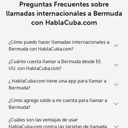
Celular
⁦39.9c⁩
25 min por ⁦$10⁩
⁦11c⁩
Preguntas Frecuentes sobre
llamadas internacionales a Bermuda
Brazil
con HablaCuba.com
Línea fija
⁦1.5c⁩
665 min por ⁦$10⁩
-
¿Cómo puedo hacer llamadas internacionales a
Celular
⁦1.5c⁩
665 min por ⁦$10⁩
⁦8c⁩
Bermuda con HablaCuba.com?
British Virgin Islands
¿Cuánto cuesta llamar a Bermuda desde EE.
UU. con HablaCuba.com?
Línea fija
⁦37.5c⁩
26 min por ⁦$10⁩
-
¿ HablaCuba.com tiene una app para llamar a
Bermuda?
Celular
⁦38.9c⁩
25 min por ⁦$10⁩
⁦25c⁩
¿Cómo agrego saldo a mi cuenta para llamar a
Brunei
Bermuda?
Línea fija
⁦39.9c⁩
25 min por ⁦$10⁩
-
¿Cuáles son las ventajas de usar
HablaCuba.com contra las tarjetas de llamada