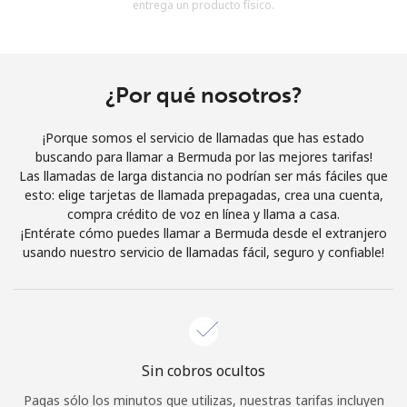
entrega un producto físico.
Al abrir una cuenta en este sitio web, estoy de acuerdo con
estos
Términos y condiciones.
Únete
¿Por qué nosotros?
¡Porque somos el servicio de llamadas que has estado
buscando para llamar a Bermuda por las mejores tarifas!
Las llamadas de larga distancia no podrían ser más fáciles que
¡Hola!
esto: elige tarjetas de llamada prepagadas, crea una cuenta,
compra crédito de voz en línea y llama a casa.
¡Entérate cómo puedes llamar a Bermuda desde el extranjero
Inicia sesión o
REGÍSTRATE →
usando nuestro servicio de llamadas fácil, seguro y confiable!
Sin cobros ocultos
¿Olvidaste tu contraseña? →
Pagas sólo los minutos que utilizas, nuestras tarifas incluyen