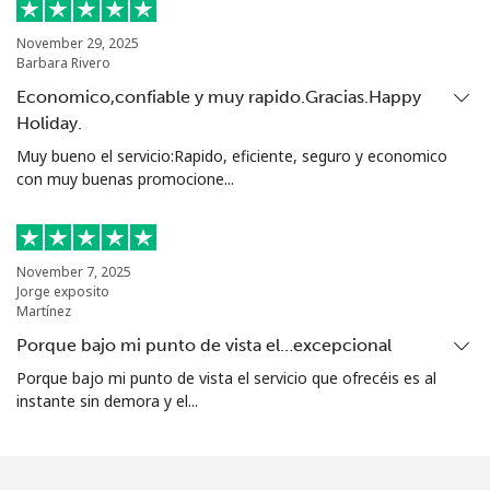
Bolivia
November 29, 2025
Barbara Rivero
Economico,confiable y muy rapido.Gracias.Happy
Línea fija
⁦26.9c⁩
37 min por ⁦$10⁩
-
Holiday.
Muy bueno el servicio:Rapido, eficiente, seguro y economico
Celular
⁦30.9c⁩
32 min por ⁦$10⁩
-
con muy buenas promocione...
Bosnia And Herzegovina
Línea fija
⁦27.9c⁩
35 min por ⁦$10⁩
-
November 7, 2025
Jorge exposito
Martínez
Celular
⁦63.5c⁩
15 min por ⁦$10⁩
⁦17c⁩
Porque bajo mi punto de vista el…excepcional
Porque bajo mi punto de vista el servicio que ofrecéis es al
Botswana
instante sin demora y el...
Línea fija
⁦36.5c⁩
27 min por ⁦$10⁩
-