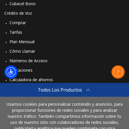
Cubacel Bono
Crédito de Voz
Comprar
Tarifas
Plan Mensual
Cómo Llamar
Números de Acceso
Aplicaciones
Calculadora de ahorros
Travel eSIM
Todos Los Productos
Comprar
Usamos cookies para personalizar contenido y anuncios, para
Cómo funciona
proporcionar funciones de redes sociales y para analizar
nuestro tráfico. También compartimos información sobre tu
uso de nuestro sitio con colaboradores de redes sociales,
publicidad y analítica que pueden combinarla con otra