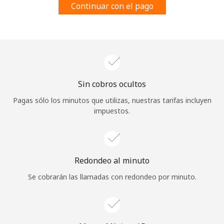
Continuar con el pago
Al abrir una cuenta en este sitio web, estoy de acuerdo con
estos
Términos y condiciones.
Únete
Sin cobros ocultos
¡Hola!
Pagas sólo los minutos que utilizas, nuestras tarifas incluyen
impuestos.
Inicia sesión o
REGÍSTRATE →
Redondeo al minuto
Se cobrarán las llamadas con redondeo por minuto.
¿Olvidaste tu contraseña? →