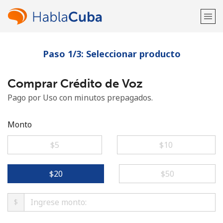
Paso 1/3: Seleccionar producto
¡Bienvenido!
Comprar Crédito de Voz
¿Ya tienes una cuenta?
Inicia sesión →
Pago por Uso con minutos prepagados.
Regístrate con
Monto
⁦$5⁩
⁦$10⁩
o
⁦$20⁩
⁦$50⁩
$