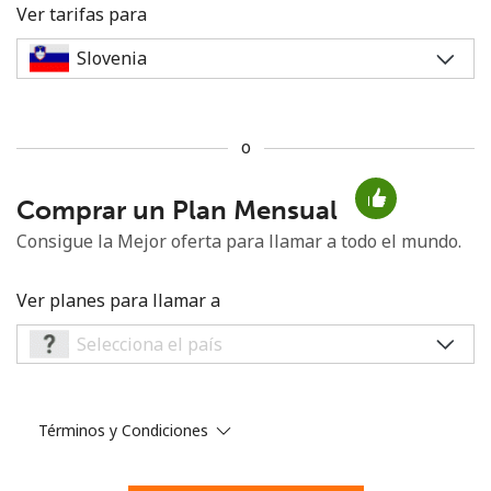
Ver tarifas para
o
No se ha creado una contraseña
Comprar un Plan Mensual
Mínimo 8 caracteres
Una letra mayúscula y una minúscula
Consigue la Mejor oferta para llamar a todo el mundo.
Un número
Un caracter especial
Ver planes para llamar a
Términos y Condiciones
Mantente en contacto para recibir nuestras mejores
ofertas.