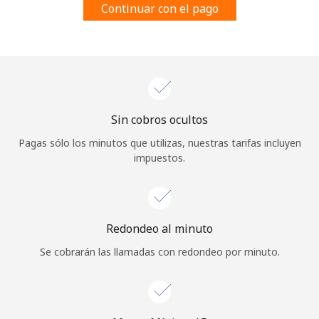
Continuar con el pago
Al abrir una cuenta en este sitio web, estoy de acuerdo con
estos
Términos y condiciones.
Únete
Sin cobros ocultos
¡Hola!
Pagas sólo los minutos que utilizas, nuestras tarifas incluyen
impuestos.
Inicia sesión o
REGÍSTRATE →
Redondeo al minuto
Se cobrarán las llamadas con redondeo por minuto.
¿Olvidaste tu contraseña? →