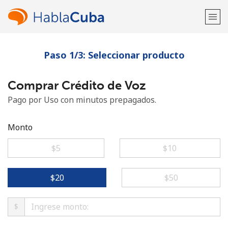
Paso 1/3: Seleccionar producto
¡Bienvenido!
Comprar Crédito de Voz
¿Ya tienes una cuenta?
Inicia sesión →
Pago por Uso con minutos prepagados.
Regístrate con
Monto
⁦$5⁩
⁦$10⁩
o
⁦$20⁩
⁦$50⁩
$