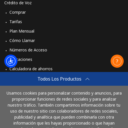
Crédito de Voz
Comprar
Tarifas
Plan Mensual
Cómo Llamar
Números de Acceso
Aplicaciones
Calculadora de ahorros
Travel eSIM
Todos Los Productos
Comprar
Usamos cookies para personalizar contenido y anuncios, para
Cómo funciona
proporcionar funciones de redes sociales y para analizar
nuestro tráfico. También compartimos información sobre tu
uso de nuestro sitio con colaboradores de redes sociales,
publicidad y analítica que pueden combinarla con otra
Paga con
información que les hayas proporcionado o que hayan