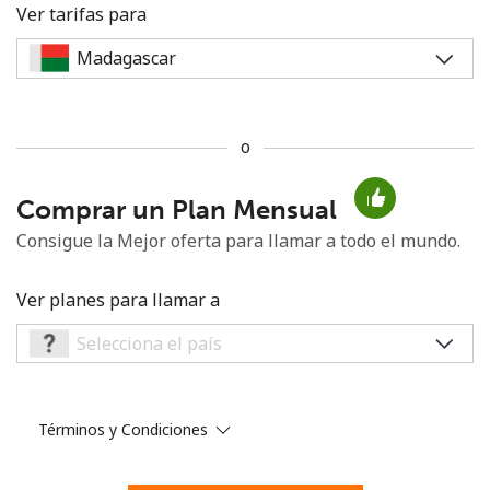
Ver tarifas para
o
No se ha creado una contraseña
Comprar un Plan Mensual
Mínimo 8 caracteres
Una letra mayúscula y una minúscula
Consigue la Mejor oferta para llamar a todo el mundo.
Un número
Un caracter especial
Ver planes para llamar a
Términos y Condiciones
Mantente en contacto para recibir nuestras mejores
ofertas.