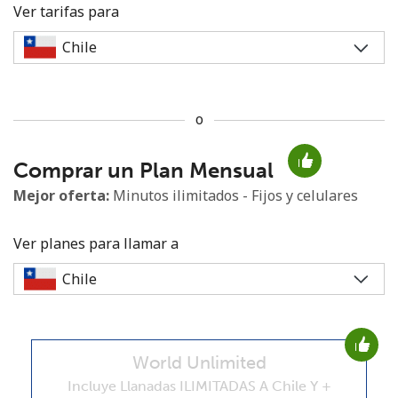
Ver tarifas para
o
No se ha creado una contraseña
Comprar un Plan Mensual
Mínimo 8 caracteres
Una letra mayúscula y una minúscula
Mejor oferta:
Minutos ilimitados - Fijos y celulares
Un número
Un caracter especial
Ver planes para llamar a
World Unlimited
Mantente en contacto para recibir nuestras mejores
ofertas.
Incluye Llanadas ILIMITADAS A Chile Y +