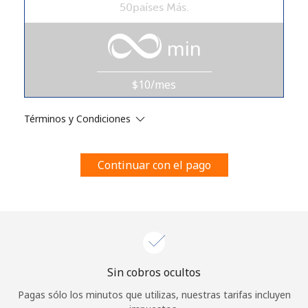
50países Más.
Al abrir una cuenta en este sitio web, estoy de acuerdo con
estos
Términos y condiciones.
min
Únete
$10/mes
Términos y Condiciones
¡Hola!
Continuar con el pago
Inicia sesión o
REGÍSTRATE →
Sin cobros ocultos
¿Olvidaste tu contraseña? →
Pagas sólo los minutos que utilizas, nuestras tarifas incluyen