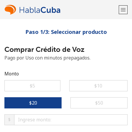
Paso 1/3: Seleccionar producto
¡Bienvenido!
Comprar Crédito de Voz
¿Ya tienes una cuenta?
Inicia sesión →
Pago por Uso con minutos prepagados.
Regístrate con
Monto
⁦$5⁩
⁦$10⁩
o
⁦$20⁩
⁦$50⁩
$