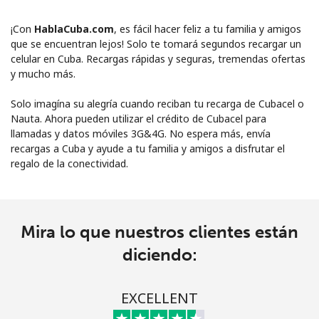
¡Con
HablaCuba.com
, es fácil hacer feliz a tu familia y amigos
que se encuentran lejos! Solo te tomará segundos recargar un
celular en Cuba. Recargas rápidas y seguras, tremendas ofertas
y mucho más.
Solo imagína su alegría cuando reciban tu recarga de Cubacel o
Nauta. Ahora pueden utilizar el crédito de Cubacel para
llamadas y datos móviles 3G&4G. No espera más, envía
recargas a Cuba y ayude a tu familia y amigos a disfrutar el
regalo de la conectividad.
No se ha creado una contraseña
Mínimo 8 caracteres
Una letra mayúscula y una minúscula
Un número
Mira lo que nuestros clientes están
Un caracter especial
diciendo:
EXCELLENT