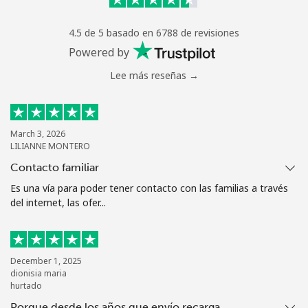
Mantente en contacto para recibir nuestras mejores
4.5 de 5 basado en 6788 de revisiones
ofertas.
Powered by
Al abrir una cuenta en este sitio web, estoy de acuerdo con
Lee más reseñas →
estos
Términos y condiciones.
Únete
March 3, 2026
LILIANNE MONTERO
Contacto familiar
Es una vía para poder tener contacto con las familias a través
¡Hola!
del internet, las ofer...
Inicia sesión o
REGÍSTRATE →
December 1, 2025
dionisia maria
hurtado
Porque desde los años que envío recarga…