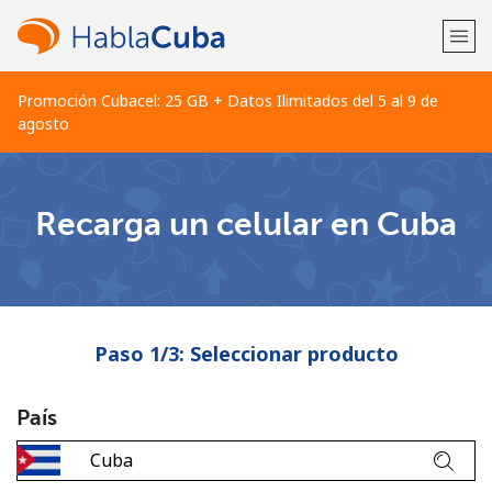
Promoción Cubacel: 25 GB + Datos Ilimitados del 5 al 9 de
agosto
¡Bienvenido!
Recarga un celular en Cuba
¿Ya tienes una cuenta?
Inicia sesión →
Regístrate con
Paso 1/3: Seleccionar producto
País
o