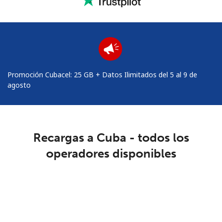
Mantente en contacto para recibir nuestras mejores
ofertas.
Al abrir una cuenta en este sitio web, estoy de acuerdo con
estos
Términos y condiciones.
Promoción Cubacel: 25 GB + Datos Ilimitados del 5 al 9 de
Únete
agosto
Recargas a Cuba - todos los
¡Hola!
operadores disponibles
Inicia sesión o
REGÍSTRATE →
Loading operators. Please wait.