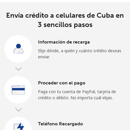
¿Olvidaste tu contraseña? →
Envía crédito a celulares de Cuba en
3 sencillos pasos
Iniciar Sesión
Información de recarga
o
Elije dónde, a quién y cuánto crédito deseas
enviar.
Continuar con
Proceder con el pago
Paga con tu cuenta de PayPal, tarjeta de
crédito o débito. No importa cuál elijas.
Teléfono Recargado