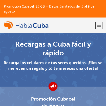
Promoción Cubacel: 25 GB + Datos Ilimitados del 5 al 9 de
agosto
Recargas a Cuba fácil y
¡Bienvenido!
rápido
¿Ya tienes una cuenta?
Inicia sesión →
Recarga los celulares de tus seres queridos. ¡Ellos se
merecen un regalo y tú te mereces una oferta!
Regístrate con
Promoción Cubacel
o
de agosto