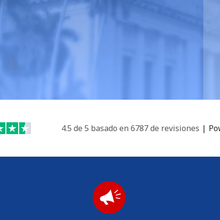
o
4.5 de 5 basado en 6787 de revisiones
|
Po
No se ha creado una contraseña