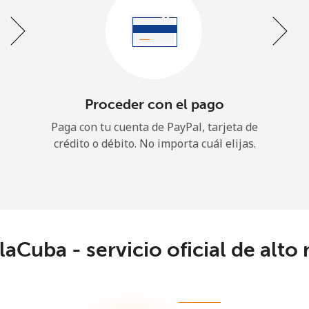
¡Hola!
Proceder con el pago
Inicia sesión o
REGÍSTRATE →
Paga con tu cuenta de PayPal, tarjeta de
crédito o débito. No importa cuál elijas.
aCuba - servicio oficial de alto 
¿Olvidaste tu contraseña? →
Iniciar Sesión