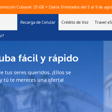
omoción Cubacel: 25 GB + Datos Ilimitados del 5 al 9 de ago
Recarga de Celular
Crédito de Voz
Travel e
r?
ba fácil y rápido
¡Bienvenido!
e tus seres queridos. ¡Ellos se
¿Ya tienes una cuenta?
Inicia sesión →
 tú te mereces una oferta!
Regístrate con