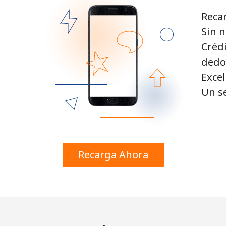
Recar
o
Sin n
Crédi
Continuar con
dedo
Excel
Un s
Recarga Ahora