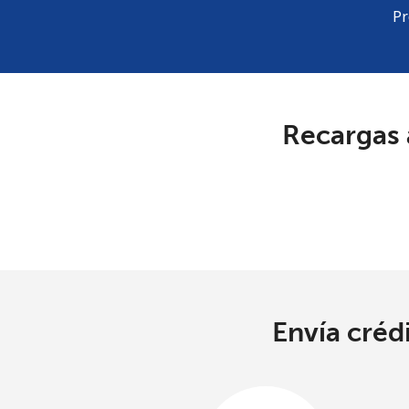
Pr
Recargas 
Envía créd