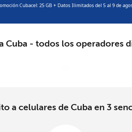
Mínimo 8 caracteres
omoción Cubacel: 25 GB + Datos Ilimitados del 5 al 9 de ago
Una letra mayúscula y una minúscula
Un número
Un caracter especial
a Cuba - todos los operadores d
Loading operators. Please wait.
Mantente en contacto para recibir nuestras mejores
ofertas.
Al abrir una cuenta en este sitio web, estoy de
acuerdo con estos
Términos y condiciones.
ito a celulares de Cuba en 3 senc
Únete