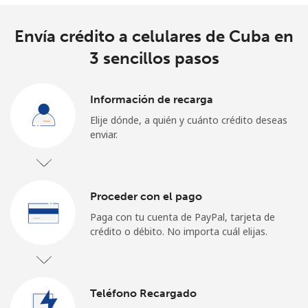
¿Olvidaste tu contraseña? →
Envía crédito a celulares de Cuba en
3 sencillos pasos
Iniciar Sesión
Información de recarga
o
Elije dónde, a quién y cuánto crédito deseas
enviar.
Continuar con
Proceder con el pago
Paga con tu cuenta de PayPal, tarjeta de
crédito o débito. No importa cuál elijas.
Teléfono Recargado