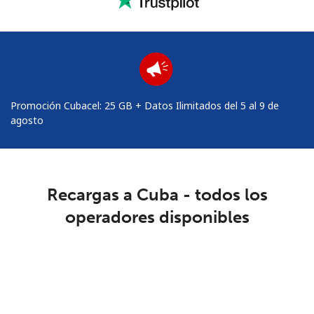
Mantente en contacto para recibir nuestras mejores
ofertas.
Al abrir una cuenta en este sitio web, estoy de acuerdo con
estos
Términos y condiciones.
Promoción Cubacel: 25 GB + Datos Ilimitados del 5 al 9 de
Únete
agosto
Recargas a Cuba - todos los
¡Hola!
operadores disponibles
Inicia sesión o
REGÍSTRATE →
Loading operators. Please wait.