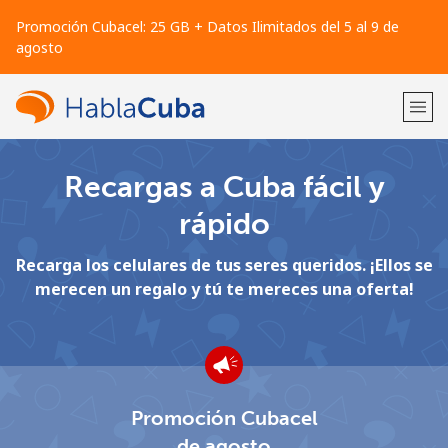
Promoción Cubacel: 25 GB + Datos Ilimitados del 5 al 9 de
agosto
Recargas a Cuba fácil y
¡Bienvenido!
rápido
¿Ya tienes una cuenta?
Inicia sesión →
Recarga los celulares de tus seres queridos. ¡Ellos se
merecen un regalo y tú te mereces una oferta!
Regístrate con
Promoción Cubacel
o
de agosto