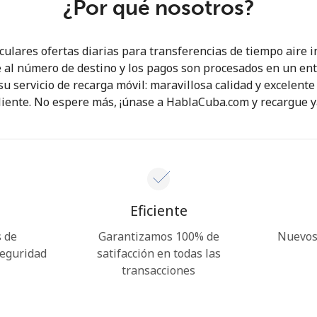
¿Por qué nosotros?
lares ofertas diarias para transferencias de tiempo aire in
al número de destino y los pagos son procesados en un ent
¡Hola!
 servicio de recarga móvil: maravillosa calidad y excelente 
liente. No espere más, ¡únase a HablaCuba.com y recargue y
Inicia sesión o
REGÍSTRATE →
Eficiente
 de
Garantizamos 100% de
Nuevos 
seguridad
satifacción en todas las
¿Olvidaste tu contraseña? →
transacciones
Iniciar Sesión