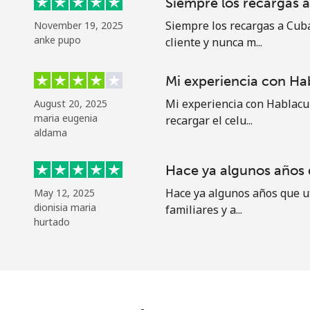
Siempre los recargas 
Mínimo 8 caracteres
Una letra mayúscula y una minúscula
Siempre los recargas a Cub
November 19, 2025
anke pupo
Un número
cliente y nunca m...
Un caracter especial
Mi experiencia con Ha
Mi experiencia con Hablacu
August 20, 2025
maria eugenia
recargar el celu...
aldama
Hace ya algunos años q
Mantente en contacto para recibir nuestras mejores
Hace ya algunos años que ut
May 12, 2025
ofertas.
dionisia maria
familiares y a...
hurtado
Al abrir una cuenta en este sitio web, estoy de
acuerdo con estos
Términos y condiciones.
Únete