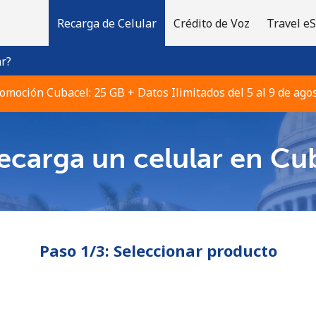
Recarga de Celular
Crédito de Voz
Travel e
r?
omoción Cubacel: 25 GB + Datos Ilimitados del 5 al 9 de ago
ecarga un celular en Cu
¡Bienvenido!
¿Ya tienes una cuenta?
Inicia sesión →
Paso 1/3: Seleccionar producto
Regístrate con