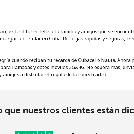
o
com
, es fácil hacer feliz a tu familia y amigos que se encuentr
cargar un celular en Cuba. Recargas rápidas y seguras, tr
egría cuando reciban tu recarga de Cubacel o Nauta. Ahora p
 para llamadas y datos móviles 3G&4G. No espera más, enví
y amigos a disfrutar el regalo de la conectividad.
o que nuestros clientes están di
No se ha creado una contraseña