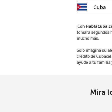
¡Con
HablaCuba.
tomará segundos re
mucho más.
Solo imagína su al
crédito de Cubacel
ayude a tu familia 
Mira l