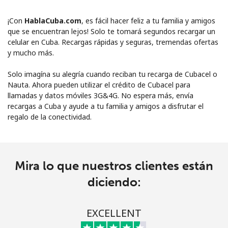
¡Con
HablaCuba.com
, es fácil hacer feliz a tu familia y amigos
que se encuentran lejos! Solo te tomará segundos recargar un
celular en Cuba. Recargas rápidas y seguras, tremendas ofertas
y mucho más.
Solo imagína su alegría cuando reciban tu recarga de Cubacel o
Nauta. Ahora pueden utilizar el crédito de Cubacel para
llamadas y datos móviles 3G&4G. No espera más, envía
recargas a Cuba y ayude a tu familia y amigos a disfrutar el
regalo de la conectividad.
No se ha creado una contraseña
Mínimo 8 caracteres
Una letra mayúscula y una minúscula
Un número
Mira lo que nuestros clientes están
Un caracter especial
diciendo:
EXCELLENT