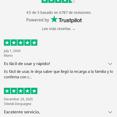
Mantente en contacto para recibir nuestras mejores
4.5 de 5 basado en 6787 de revisiones
ofertas.
Powered by
Al abrir una cuenta en este sitio web, estoy de acuerdo con
Lee más reseñas →
estos
Términos y condiciones.
Únete
July 1, 2026
Mario
Es fácil de usar y rápido!
Es fácil de usar, le deja saber que llegó la recarga a la familia y lo
¡Hola!
confirma con c...
Inicia sesión o
REGÍSTRATE →
December 23, 2025
Oleinik Despaigne
Excelente servicio,