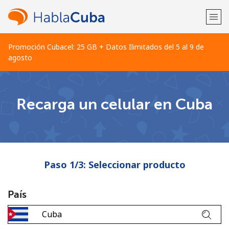
Promoción Cubacel: 25 GB + Datos Ilimitados del 5 al 9 de
agosto
¡Bienvenido!
Recarga un celular en Cuba
¿Ya tienes una cuenta?
Inicia sesión →
Regístrate con
Paso 1/3: Seleccionar producto
País
o