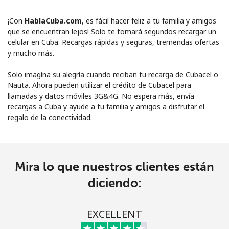
¡Con
HablaCuba.com
, es fácil hacer feliz a tu familia y amigos
que se encuentran lejos! Solo te tomará segundos recargar un
celular en Cuba. Recargas rápidas y seguras, tremendas ofertas
y mucho más.
Solo imagína su alegría cuando reciban tu recarga de Cubacel o
Nauta. Ahora pueden utilizar el crédito de Cubacel para
llamadas y datos móviles 3G&4G. No espera más, envía
recargas a Cuba y ayude a tu familia y amigos a disfrutar el
regalo de la conectividad.
No se ha creado una contraseña
Mínimo 8 caracteres
Una letra mayúscula y una minúscula
Un número
Mira lo que nuestros clientes están
Un caracter especial
diciendo:
EXCELLENT