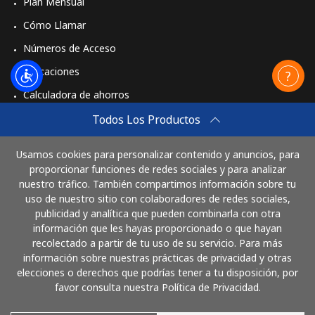
Plan Mensual
Cómo Llamar
Números de Acceso
Aplicaciones
Calculadora de ahorros
Travel eSIM
Todos Los Productos
Comprar
Usamos cookies para personalizar contenido y anuncios, para
Cómo funciona
proporcionar funciones de redes sociales y para analizar
nuestro tráfico. También compartimos información sobre tu
uso de nuestro sitio con colaboradores de redes sociales,
publicidad y analítica que pueden combinarla con otra
Paga con
información que les hayas proporcionado o que hayan
recolectado a partir de tu uso de su servicio. Para más
información sobre nuestras prácticas de privacidad y otras
elecciones o derechos que podrías tener a tu disposición, por
favor consulta nuestra Política de Privacidad.