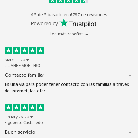
Mantente en contacto para recibir nuestras mejores
4.5 de 5 basado en 6787 de revisiones
ofertas.
Powered by
Al abrir una cuenta en este sitio web, estoy de acuerdo con
Lee más reseñas →
estos
Términos y condiciones.
Únete
March 3, 2026
LILIANNE MONTERO
Contacto familiar
Es una vía para poder tener contacto con las familias a través
¡Hola!
del internet, las ofer...
Inicia sesión o
REGÍSTRATE →
January 26, 2026
Rigoberto Castanedo
Buen servicio